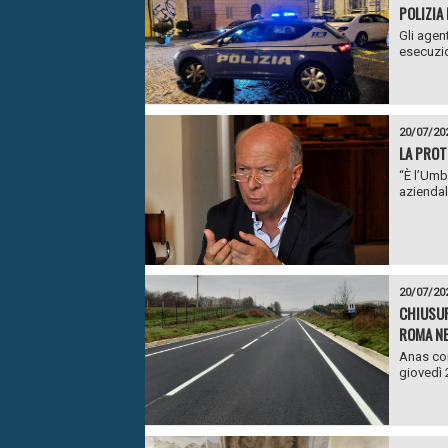
POLIZIA
Gli agen
esecuzio
20/07/20
LA PROT
“È l’Umb
aziendali
20/07/20
CHIUSUR
ROMA NEL
Anas com
giovedì 2