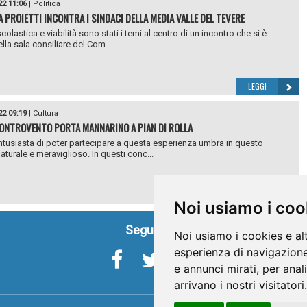
22 11:06
|
Politica
A PROIETTI INCONTRA I SINDACI DELLA MEDIA VALLE DEL TEVERE
scolastica e viabilità sono stati i temi al centro di un incontro che si è
lla sala consiliare del Com...
LEGGI
22 09:19
|
Cultura
ONTROVENTO PORTA MANNARINO A PIAN DI ROLLA
tusiasta di poter partecipare a questa esperienza umbra in questo
aturale e meraviglioso. In questi conc...
LEGGI
Noi usiamo i coo
Seguici su
Noi usiamo i cookies e al
esperienza di navigazione
e annunci mirati, per anal
arrivano i nostri visitatori.