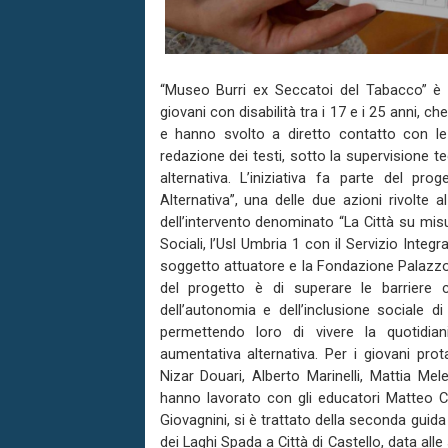
“Museo Burri ex Seccatoi del Tabacco” è i
giovani con disabilità tra i 17 e i 25 anni, 
e hanno svolto a diretto contatto con le
redazione dei testi, sotto la supervisione 
alternativa. L’iniziativa fa parte del pr
Alternativa”, una delle due azioni rivolte
dell’intervento denominato “La Città su misu
Sociali, l’Usl Umbria 1 con il Servizio Integ
soggetto attuatore e la Fondazione Palazzo A
del progetto è di superare le barriere 
dell’autonomia e dell’inclusione sociale di
permettendo loro di vivere la quotidiani
aumentativa alternativa. Per i giovani prot
Nizar Douari, Alberto Marinelli, Mattia Mele
hanno lavorato con gli educatori Matteo Ch
Giovagnini, si è trattato della seconda guida
dei Laghi Spada a Città di Castello, data all