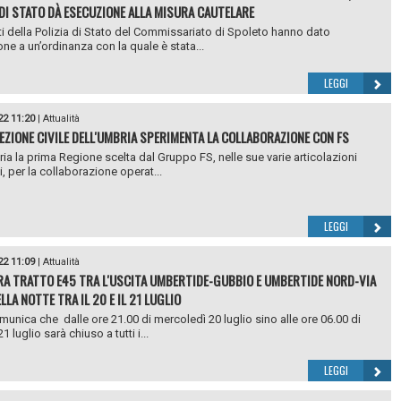
 DI STATO DÀ ESECUZIONE ALLA MISURA CAUTELARE
ti della Polizia di Stato del Commissariato di Spoleto hanno dato
ne a un’ordinanza con la quale è stata...
LEGGI
22 11:20
|
Attualità
EZIONE CIVILE DELL'UMBRIA SPERIMENTA LA COLLABORAZIONE CON FS
ria la prima Regione scelta dal Gruppo FS, nelle sue varie articolazioni
, per la collaborazione operat...
LEGGI
22 11:09
|
Attualità
A TRATTO E45 TRA L'USCITA UMBERTIDE-GUBBIO E UMBERTIDE NORD-VIA
LA NOTTE TRA IL 20 E IL 21 LUGLIO
unica che dalle ore 21.00 di mercoledì 20 luglio sino alle ore 06.00 di
1 luglio sarà chiuso a tutti i...
LEGGI