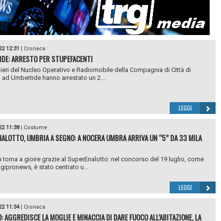
22 12:31
|
Cronaca
DE: ARRESTO PER STUPEFACENTI
nieri del Nucleo Operativo e Radiomobile della Compagnia di Città di
, ad Umbertide hanno arrestato un 2...
LEGGI
22 11:38
|
Costume
ALOTTO, UMBRIA A SEGNO: A NOCERA UMBRA ARRIVA UN “5” DA 33 MILA
 torna a gioire grazie al SuperEnalotto: nel concorso del 19 luglio, come
Agipronews, è stato centrato u...
LEGGI
22 11:34
|
Cronaca
: AGGREDISCE LA MOGLIE E MINACCIA DI DARE FUOCO ALL’ABITAZIONE, LA