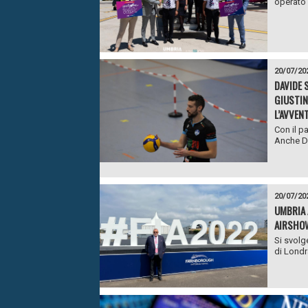
operato o
20/07/20
DAVIDE 
GIUSTIN
L’AVVEN
Con il pa
Anche Da
20/07/20
UMBRIA 
AIRSHO
Si svolg
di Londra