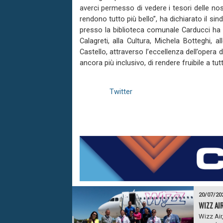
averci permesso di vedere i tesori delle nost
rendono tutto più bello”, ha dichiarato il s
presso la biblioteca comunale Carducci ha s
Calagreti, alla Cultura, Michela Botteghi, a
Castello, attraverso l’eccellenza dell’opera
ancora più inclusivo, di rendere fruibile a tutt
Twitter
20/07/20
WIZZ AI
Wizz Air