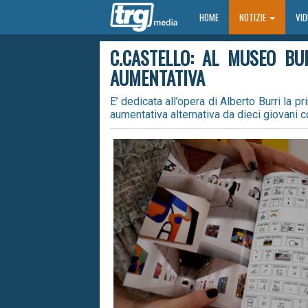
HOME
HOME
NOTIZIE
VI
C.CASTELLO: AL MUSEO BU
AUMENTATIVA
E’ dedicata all’opera di Alberto Burri la 
aumentativa alternativa da dieci giovani co