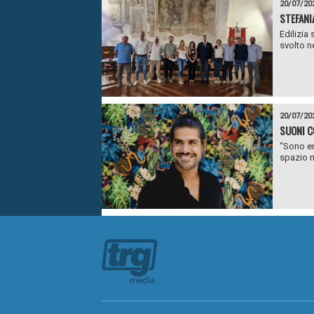
20/07/20
STEFANI
Edilizia 
svolto ne
20/07/20
SUONI C
“Sono en
spazio n