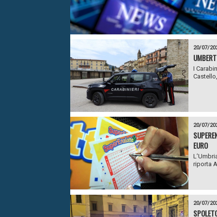
20/07/20
UMBERTI
I Carabi
Castello
20/07/20
SUPEREN
EURO
L’Umbria
riporta 
20/07/20
SPOLETO