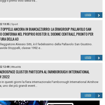
ggi il primo volo della tra...
LEGGI
22 13:35
|
Sport
STOPPELLI ANCORA IN BIANCAZZURRO: LA ERMGROUP PALLAVOLO SAN
O CONFERMA NEL PROPRIO ROSTER IL 30ENNE CENTRALE, PRONTO PER
TURA DELLA A3
lleggiatore Alessio Sitti, è il fedelissimo della Pallavolo San Giustino.
vide Stoppelli, classe 1992 e...
LEGGI
22 12:48
|
Attualità
AEROSPACE CLUSTER PARTECIPA AL FARNBOROUGH INTERNATIONAL
W 2022
e in questi giorni la fiera internazionale Farnborough International Airshow
, uno dei più grandi event...
LEGGI