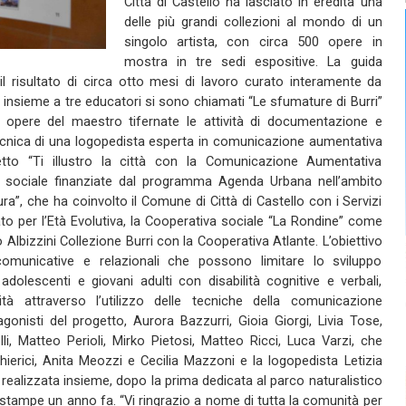
Città di Castello ha lasciato in eredità una
delle più grandi collezioni al mondo di un
singolo artista, con circa 500 opere in
mostra in tre sedi espositive. La guida
l risultato di circa otto mesi di lavoro curato interamente da
che insieme a tre educatori si sono chiamati “Le sfumature di Burri”
 opere del maestro tifernate le attività di documentazione e
tecnica di una logopedista esperta in comunicazione aumentativa
ogetto “Ti illustro la città con la Comunicazione Aumentativa
 al sociale finanziate dal programma Agenda Urbana nell’ambito
ra”, che ha coinvolto il Comune di Città di Castello con i Servizi
rato per l’Età Evolutiva, la Cooperativa sociale “La Rondine” come
lbizzini Collezione Burri con la Cooperativa Atlante. L’obiettivo
comunicative e relazionali che possono limitare lo sviluppo
 adolescenti e giovani adulti con disabilità cognitive e verbali,
tà attraverso l’utilizzo delle tecniche della comunicazione
agonisti del progetto, Aurora Bazzurri, Gioia Giorgi, Livia Tose,
lli, Matteo Perioli, Mirko Pietosi, Matteo Ricci, Luca Varzi, che
ierici, Anita Meozzi e Cecilia Mazzoni e la logopedista Letizia
 realizzata insieme, dopo la prima dedicata al parco naturalistico
e stampe un anno fa. “Vi ringrazio a nome di tutta la comunità per