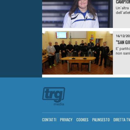
CAMPION
Un`altra
dell`atl
16/12/20
“SAN GI
E’ parti
non sanit
CONTATTI
PRIVACY
COOKIES
PALINSESTO
DIRETTA T