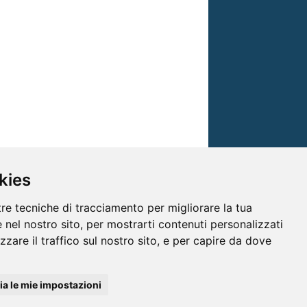
kies
tre tecniche di tracciamento per migliorare la tua
 nel nostro sito, per mostrarti contenuti personalizzati
izzare il traffico sul nostro sito, e per capire da dove
© TRG Media 2005-2026
a le mie impostazioni
isioni s.r.l. - P.I.00496230541 -
www.trgmedia.it
- Powered by
FFZ