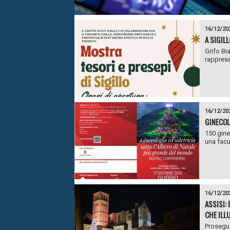
16/12/20
A SIGIL
Grifo Bi
rappresen
16/12/20
GINECOL
150 gine
una facul
16/12/20
ASSISI:
CHE ILL
Prosegue 