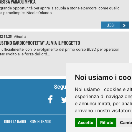
ESSA PARAOLIMPICA
 grande opportunità per aprire la scuola a storie e percorsi come quello
eta paraolimpica Nicole Orlando...
LEGGI
22 13:25
|
Attualità
USTINO CARDIOPROTETTA”, AL VIA IL PROGETTO
to ufficialmente, con lo svolgimento del primo corso BLSD per operatori
ari rivolto alle forze dell’ord...
LEGGI
Noi usiamo i coo
Seguici su
Noi usiamo i cookies e al
esperienza di navigazione
e annunci mirati, per anal
arrivano i nostri visitatori.
V
DIRETTA RADIO
RGM HITRADIO
Accetto
Rifiuto
Cambi
Umbria Telev