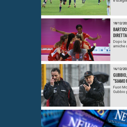
e sceglie
18/12/20
BARTOCC
DIRETTA
Dopo la 
amiche d
16/12/20
GUBBIO,
"SIAMO 
Fuori Mor
Gubbio pe