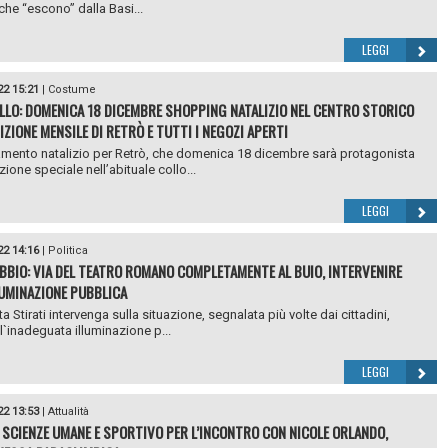
 che “escono” dalla Basi...
LEGGI
22 15:21
|
Costume
LLO: DOMENICA 18 DICEMBRE SHOPPING NATALIZIO NEL CENTRO STORICO
IZIONE MENSILE DI RETRÒ E TUTTI I NEGOZI APERTI
ento natalizio per Retrò, che domenica 18 dicembre sarà protagonista
zione speciale nell’abituale collo...
LEGGI
22 14:16
|
Politica
BBIO: VIA DEL TEATRO ROMANO COMPLETAMENTE AL BUIO, INTERVENIRE
LUMINAZIONE PUBBLICA
a Stirati intervenga sulla situazione, segnalata più volte dai cittadini,
 l`inadeguata illuminazione p...
LEGGI
22 13:53
|
Attualità
 SCIENZE UMANE E SPORTIVO PER L’INCONTRO CON NICOLE ORLANDO,