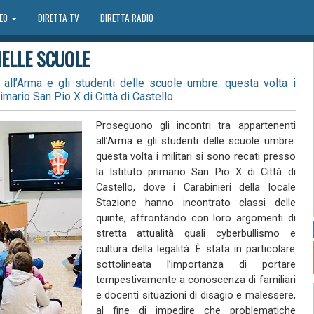
DEO
DIRETTA TV
DIRETTA RADIO
NELLE SCUOLE
 all’Arma e gli studenti delle scuole umbre: questa volta i
rimario San Pio X di Città di Castello.
Proseguono gli incontri tra appartenenti
all’Arma e gli studenti delle scuole umbre:
questa volta i militari si sono recati presso
la Istituto primario San Pio X di Città di
Castello, dove i Carabinieri della locale
Stazione hanno incontrato classi delle
quinte, affrontando con loro argomenti di
stretta attualità quali cyberbullismo e
cultura della legalità. È stata in particolare
sottolineata l’importanza di portare
tempestivamente a conoscenza di familiari
e docenti situazioni di disagio e malessere,
al fine di impedire che problematiche