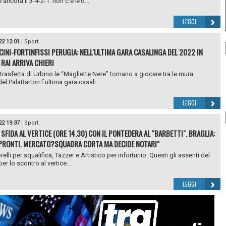
 ancora il 3-4-2-1: non c’è Mo...
LEGGI
22 12:01
|
Sport
INI-FORTINFISSI PERUGIA: NELL'ULTIMA GARA CASALINGA DEL 2022 IN
 RAI ARRIVA CHIERI
trasferta di Urbino le “Magliette Nere” tornano a giocare tra le mura
el PalaBarton l`ultima gara casali...
LEGGI
22 19:37
|
Sport
 SFIDA AL VERTICE (ORE 14.30) CON IL PONTEDERA AL "BARBETTI". BRAGLIA:
PRONTI. MERCATO?SQUADRA CORTA MA DECIDE NOTARI"
elli per squalifica, Tazzer e Artistico per infortunio. Questi gli assenti del
r lo scontro al vertice...
LEGGI