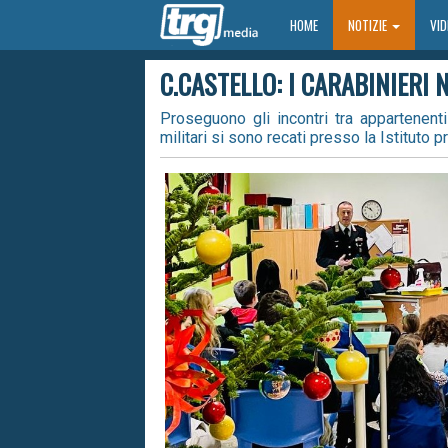
HOME
HOME
NOTIZIE
VI
C.CASTELLO: I CARABINIERI 
Proseguono gli incontri tra appartenenti
militari si sono recati presso la Istituto p