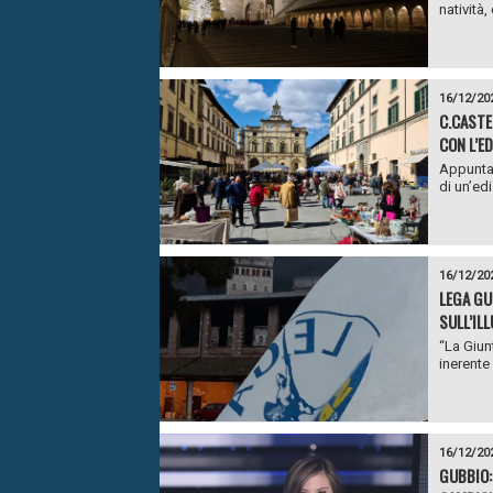
natività,
16/12/20
C.CASTE
CON L’ED
Appuntam
di un’edi
16/12/20
LEGA GU
SULL’IL
“La Giunt
inerente
16/12/20
GUBBIO: