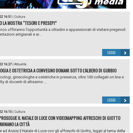
22 16:51
|
Cultura
LO LA MOSTRA “TESORI E PRESEPI”
anco offriranno l’opportunità a cittadini e appassionati di visitare pregevoli
tazioni artigianali e ar...
LEGGI
22 16:27
|
Attualità
OGIA E OSTETRICIA A CONVEGNO DOMANI SOTTO L’ALBERO DI GUBBIO
cologi, ginecologhe e ostetriche in presenza, oltre 100 collegati on line e
ty di docenti di altissimo ...
LEGGI
22 16:15
|
Cultura
 PROSEGUE IL NATALE DI LUCE CON VIDEOMAPPING AFFRESCHI DI GIOTTO
UMINANO LA CITTÀ
ad Assisi il Natale di Luce con gli affreschi di Giotto, legati al tema della