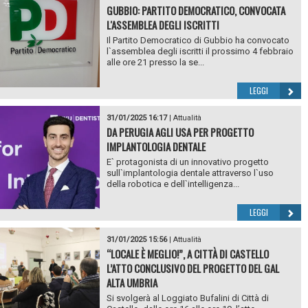
GUBBIO: PARTITO DEMOCRATICO, CONVOCATA
L'ASSEMBLEA DEGLI ISCRITTI
Il Partito Democratico di Gubbio ha convocato
l`assemblea degli iscritti il prossimo 4 febbraio
alle ore 21 presso la se...
LEGGI
31/01/2025 16:17
|
Attualità
DA PERUGIA AGLI USA PER PROGETTO
IMPLANTOLOGIA DENTALE
E` protagonista di un innovativo progetto
sull`implantologia dentale attraverso l`uso
della robotica e dell`intelligenza...
LEGGI
31/01/2025 15:56
|
Attualità
“LOCALE È MEGLIO!”, A CITTÀ DI CASTELLO
L’ATTO CONCLUSIVO DEL PROGETTO DEL GAL
ALTA UMBRIA
Si svolgerà al Loggiato Bufalini di Città di