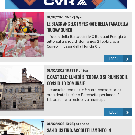
01/02/2025 16:12
|
Sport
LE BLACK ANGELS IMPEGNATE NELLA TANA DELLA
‘NUOVA’ CUNEO
Il focus della Bartoccini MC Restauri Perugia è
tutto sulla sfida di domenica 2 febbraio: a
Cuneo, in casa della Honda O...
LEGGI
01/02/2025 15:55
|
Politica
C.CASTELLO: LUNEDÌ 3 FEBBRAIO SI RIUNISCE IL
CONSIGLIO COMUNALE
Il consiglio comunale è stato convocato dal
presidente Luciano Bacchetta per lunedì 3
febbraio nella residenza municipal...
LEGGI
01/02/2025 13:35
|
Cronaca
SAN GIUSTINO: ACCOLTELLAMENTO IN