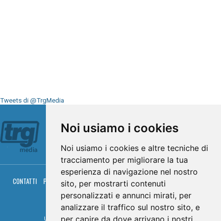
Tweets di @TrgMedia
Seguici su
Noi usiamo i cookies
Noi usiamo i cookies e altre tecniche di
tracciamento per migliorare la tua
esperienza di navigazione nel nostro
CONTATTI
PRIVACY
COOKIES
PALINSESTO
DIRETTA TV
DIRETTA RADIO
sito, per mostrarti contenuti
RGM HITRADIO
personalizzati e annunci mirati, per
© TRG Media 2005-2026
analizzare il traffico sul nostro sito, e
per capire da dove arrivano i nostri
Umbria Televisioni s.r.l. - P.I.00496230541 -
www.trgmedia.it
- Powered by
FFZ