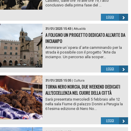
Castello, dalle ore 16 alle ore 19, l’atto
conclusivo della prima fase del ...
LEGGI
31/01/2025 15:43
|
Attualità
A FOLIGNO UN PROGETTO DEDICATO ALL'ARTE DA
INCIAMPO
Ammirare un`opera d`arte camminando per la
strada è possibile con il progetto "Arte da
inciampo. Un percorso alla scoper...
LEGGI
31/01/2025 15:05
|
Cultura
TORNA NERO NORCIA, DUE WEEKEND DEDICATI
ALL’ECCELLENZA NEL CUORE DELLA CITTÀ
Sarà presentata mercoledì 5 febbraio alle 12
nella sala Fiume di palazzo Donini a Perugia la
61esima edizione di Nero No...
LEGGI