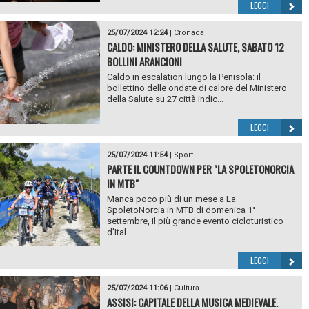
LEGGI
25/07/2024 12:24
|
Cronaca
CALDO: MINISTERO DELLA SALUTE, SABATO 12
BOLLINI ARANCIONI
Caldo in escalation lungo la Penisola: il
bollettino delle ondate di calore del Ministero
della Salute su 27 città indic...
LEGGI
25/07/2024 11:54
|
Sport
PARTE IL COUNTDOWN PER "LA SPOLETONORCIA
IN MTB"
Manca poco più di un mese a La
SpoletoNorcia in MTB di domenica 1°
settembre, il più grande evento cicloturistico
d’Ital...
LEGGI
25/07/2024 11:06
|
Cultura
ASSISI: CAPITALE DELLA MUSICA MEDIEVALE.