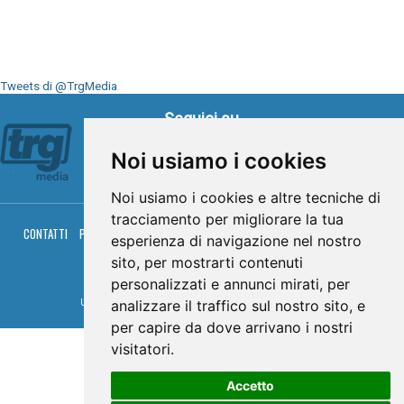
Tweets di @TrgMedia
Seguici su
Noi usiamo i cookies
Noi usiamo i cookies e altre tecniche di
tracciamento per migliorare la tua
CONTATTI
PRIVACY
COOKIES
PALINSESTO
DIRETTA TV
DIRETTA RADIO
esperienza di navigazione nel nostro
RGM HITRADIO
sito, per mostrarti contenuti
© TRG Media 2005-2026
personalizzati e annunci mirati, per
analizzare il traffico sul nostro sito, e
Umbria Televisioni s.r.l. - P.I.00496230541 -
www.trgmedia.it
- Powered by
FFZ
per capire da dove arrivano i nostri
visitatori.
Accetto