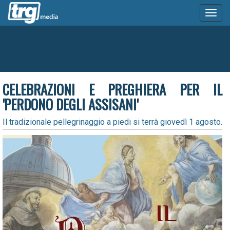
Toggl
naviga
CELEBRAZIONI E PREGHIERA PER IL
'PERDONO DEGLI ASSISANI'
Il tradizionale pellegrinaggio a piedi si terrà giovedì 1 agosto.