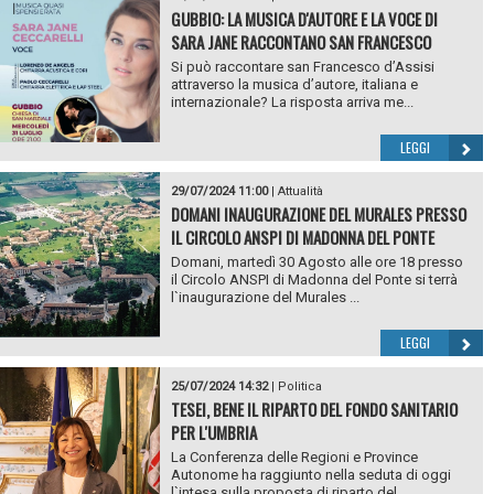
GUBBIO: LA MUSICA D'AUTORE E LA VOCE DI
SARA JANE RACCONTANO SAN FRANCESCO
Si può raccontare san Francesco d’Assisi
attraverso la musica d’autore, italiana e
internazionale? La risposta arriva me...
LEGGI
29/07/2024 11:00
|
Attualità
DOMANI INAUGURAZIONE DEL MURALES PRESSO
IL CIRCOLO ANSPI DI MADONNA DEL PONTE
Domani, martedì 30 Agosto alle ore 18 presso
il Circolo ANSPI di Madonna del Ponte si terrà
l`inaugurazione del Murales ...
LEGGI
25/07/2024 14:32
|
Politica
TESEI, BENE IL RIPARTO DEL FONDO SANITARIO
PER L'UMBRIA
La Conferenza delle Regioni e Province
Autonome ha raggiunto nella seduta di oggi
l`intesa sulla proposta di riparto del...