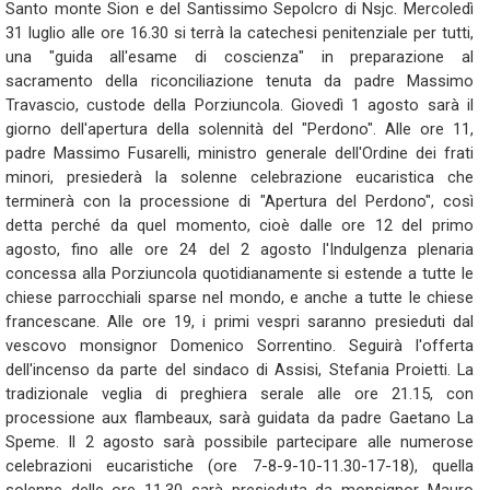
Santo monte Sion e del Santissimo Sepolcro di Nsjc. Mercoledì
31 luglio alle ore 16.30 si terrà la catechesi penitenziale per tutti,
una "guida all'esame di coscienza" in preparazione al
sacramento della riconciliazione tenuta da padre Massimo
Travascio, custode della Porziuncola. Giovedì 1 agosto sarà il
giorno dell'apertura della solennità del "Perdono". Alle ore 11,
padre Massimo Fusarelli, ministro generale dell'Ordine dei frati
minori, presiederà la solenne celebrazione eucaristica che
terminerà con la processione di "Apertura del Perdono", così
detta perché da quel momento, cioè dalle ore 12 del primo
agosto, fino alle ore 24 del 2 agosto l'Indulgenza plenaria
concessa alla Porziuncola quotidianamente si estende a tutte le
chiese parrocchiali sparse nel mondo, e anche a tutte le chiese
francescane. Alle ore 19, i primi vespri saranno presieduti dal
vescovo monsignor Domenico Sorrentino. Seguirà l'offerta
dell'incenso da parte del sindaco di Assisi, Stefania Proietti. La
tradizionale veglia di preghiera serale alle ore 21.15, con
processione aux flambeaux, sarà guidata da padre Gaetano La
Speme. Il 2 agosto sarà possibile partecipare alle numerose
celebrazioni eucaristiche (ore 7-8-9-10-11.30-17-18), quella