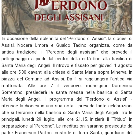
In occasione della solennità del "Perdono di Assisi", la diocesi di
Assisi, Nocera Umbra e Gualdo Tadino organizza, come da
antica tradizione, il "Perdono degli assisani" che prevede il
pellegrinaggio a piedi dal centro della città fino alla basilica di
Santa Maria degli Angeli. Il ritrovo è fissato per giovedì 1 agosto
alle ore 5.30 davanti alla chiesa di Santa Maria sopra Minerva, in
piazza del Comune ad Assisi. Da lì si raggiungerà l'antica via
mattonata. Alle ore 7 il vescovo, monsignor Domenico
Sorrentino, presiederà la santa messa nella basilica di Santa
Maria degli Angeli. Il programma del "Perdono di Assisi" -
riferisce la diocesi in una sua nota - prevede tante celebrazioni
che si terranno nella basilica di Santa Maria degli Angeli. Tra le
principali, lunedì 29 luglio, alle ore 21.15, inizierà il "Triduo" in
preparazione al "Perdono". Le meditazioni saranno presiedute da
padre Francesco Patton, custode di terra Santa, guardiano del