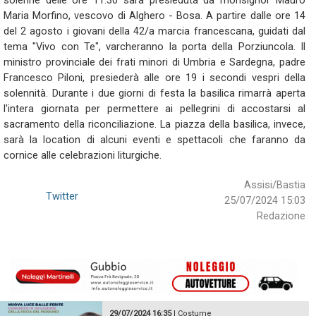
solenne delle ore 11.30 sarà presieduta da monsignor Mauro
Maria Morfino, vescovo di Alghero - Bosa. A partire dalle ore 14
del 2 agosto i giovani della 42/a marcia francescana, guidati dal
tema "Vivo con Te", varcheranno la porta della Porziuncola. Il
ministro provinciale dei frati minori di Umbria e Sardegna, padre
Francesco Piloni, presiederà alle ore 19 i secondi vespri della
solennità. Durante i due giorni di festa la basilica rimarrà aperta
l'intera giornata per permettere ai pellegrini di accostarsi al
sacramento della riconciliazione. La piazza della basilica, invece,
sarà la location di alcuni eventi e spettacoli che faranno da
cornice alle celebrazioni liturgiche.
Assisi/Bastia
Twitter
25/07/2024 15:03
Redazione
29/07/2024 16:35
|
Costume