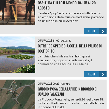
OSPITI DA TUTTO IL MONDO. DAL 15 AL 20
AGOSTO
Rendere “pop” e far conoscere a tutti fascino
ed emozione della musica medievale, partendo
da un luogo in cui il Medioev...
LEGGI
25/07/2024 11:00
|
Attualità
OLTRE 100 SPECIE DI UCCELLI NELLA PALUDE DI
COLFIORITO
La nutria che si rilassa tra i fiori, quasi
annusandoli, dopo una bella nuotata, il
cormorano che asciuga le ali e la da...
LEGGI
25/07/2024 09:29
|
Cultura
GUBBIO: POSA DELLA LAPIDE IN RICORDO DI
UBALDO PALAZZARI
La ProLoco Fontanelle, venerdì 26 luglio ore 18,
invita la cittadinanza tutta alla posa della lapide
in ricordo di Ubald...