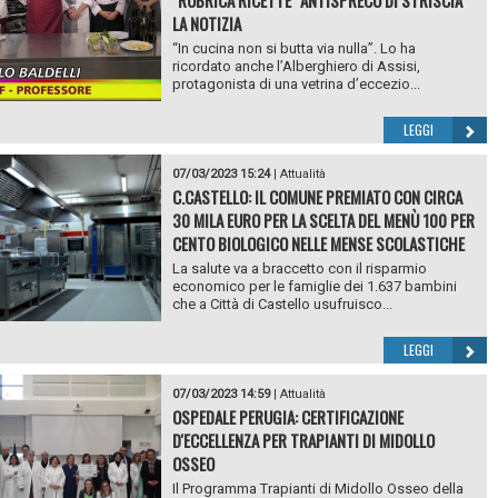
LA NOTIZIA
“In cucina non si butta via nulla”. Lo ha
ricordato anche l’Alberghiero di Assisi,
protagonista di una vetrina d’eccezio...
LEGGI
07/03/2023 15:24
|
Attualità
C.CASTELLO: IL COMUNE PREMIATO CON CIRCA
30 MILA EURO PER LA SCELTA DEL MENÙ 100 PER
CENTO BIOLOGICO NELLE MENSE SCOLASTICHE
La salute va a braccetto con il risparmio
economico per le famiglie dei 1.637 bambini
che a Città di Castello usufruisco...
LEGGI
07/03/2023 14:59
|
Attualità
OSPEDALE PERUGIA: CERTIFICAZIONE
D'ECCELLENZA PER TRAPIANTI DI MIDOLLO
OSSEO
Il Programma Trapianti di Midollo Osseo della