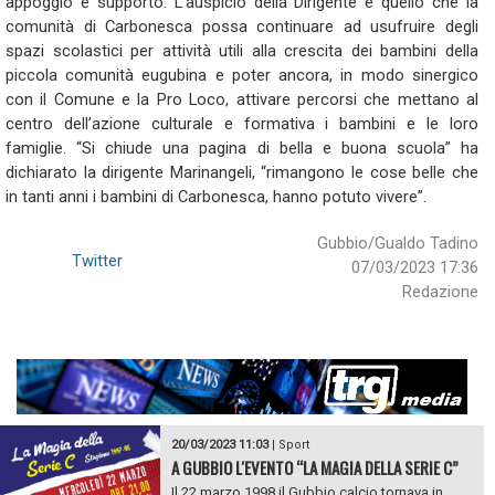
appoggio e supporto. L’auspicio della Dirigente è quello che la
comunità di Carbonesca possa continuare ad usufruire degli
spazi scolastici per attività utili alla crescita dei bambini della
piccola comunità eugubina e poter ancora, in modo sinergico
con il Comune e la Pro Loco, attivare percorsi che mettano al
centro dell’azione culturale e formativa i bambini e le loro
famiglie. “Si chiude una pagina di bella e buona scuola” ha
dichiarato la dirigente Marinangeli, “rimangono le cose belle che
in tanti anni i bambini di Carbonesca, hanno potuto vivere”.
Gubbio/Gualdo Tadino
Twitter
07/03/2023 17:36
Redazione
20/03/2023 11:03
|
Sport
A GUBBIO L'EVENTO “LA MAGIA DELLA SERIE C”
Il 22 marzo 1998 il Gubbio calcio tornava in