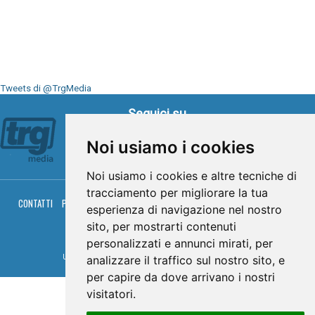
Tweets di @TrgMedia
Seguici su
Noi usiamo i cookies
Noi usiamo i cookies e altre tecniche di
tracciamento per migliorare la tua
CONTATTI
PRIVACY
COOKIES
PALINSESTO
DIRETTA TV
DIRETTA RADIO
esperienza di navigazione nel nostro
RGM HITRADIO
sito, per mostrarti contenuti
© TRG Media 2005-2026
personalizzati e annunci mirati, per
analizzare il traffico sul nostro sito, e
Umbria Televisioni s.r.l. - P.I.00496230541 -
www.trgmedia.it
- Powered by
FFZ
per capire da dove arrivano i nostri
visitatori.