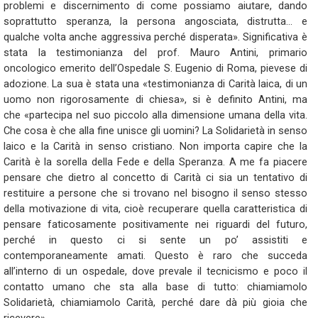
problemi e discernimento di come possiamo aiutare, dando
soprattutto speranza, la persona angosciata, distrutta… e
qualche volta anche aggressiva perché disperata». Significativa è
stata la testimonianza del prof. Mauro Antini, primario
oncologico emerito dell’Ospedale S. Eugenio di Roma, pievese di
adozione. La sua è stata una «testimonianza di Carità laica, di un
uomo non rigorosamente di chiesa», si è definito Antini, ma
che «partecipa nel suo piccolo alla dimensione umana della vita.
Che cosa è che alla fine unisce gli uomini? La Solidarietà in senso
laico e la Carità in senso cristiano. Non importa capire che la
Carità è la sorella della Fede e della Speranza. A me fa piacere
pensare che dietro al concetto di Carità ci sia un tentativo di
restituire a persone che si trovano nel bisogno il senso stesso
della motivazione di vita, cioè recuperare quella caratteristica di
pensare faticosamente positivamente nei riguardi del futuro,
perché in questo ci si sente un po’ assistiti e
contemporaneamente amati. Questo è raro che succeda
all’interno di un ospedale, dove prevale il tecnicismo e poco il
contatto umano che sta alla base di tutto: chiamiamolo
Solidarietà, chiamiamolo Carità, perché dare dà più gioia che