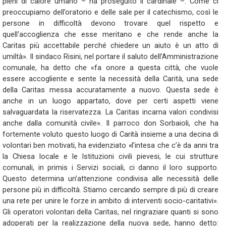
pieni di calore umano – ha proseguito il cardinale –. Come ci
preoccupiamo dell’oratorio e delle sale per il catechismo, così le
persone in difficoltà devono trovare quel rispetto e
quell’accoglienza che esse meritano e che rende anche la
Caritas più accettabile perché chiedere un aiuto è un atto di
umiltà». Il sindaco Risini, nel portare il saluto dell’Amministrazione
comunale, ha detto che «fa onore a questa città, che vuole
essere accogliente e sente la necessità della Carità, una sede
della Caritas messa accuratamente a nuovo. Questa sede è
anche in un luogo appartato, dove per certi aspetti viene
salvaguardata la riservatezza. La Caritas incarna valori condivisi
anche dalla comunità civile». Il parroco don Sorbaioli, che ha
fortemente voluto questo luogo di Carità insieme a una decina di
volontari ben motivati, ha evidenziato «l’intesa che c’è da anni tra
la Chiesa locale e le Istituzioni civili pievesi, le cui strutture
comunali, in primis i Servizi sociali, ci danno il loro supporto.
Questo determina un’attenzione condivisa alle necessità delle
persone più in difficoltà. Stiamo cercando sempre di più di creare
una rete per unire le forze in ambito di interventi socio-caritativi».
Gli operatori volontari della Caritas, nel ringraziare quanti si sono
adoperati per la realizzazione della nuova sede, hanno detto: