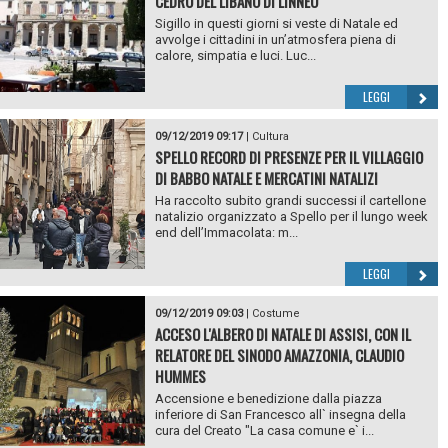
CEDRO DEL LIBANO DI LINNEO
Sigillo in questi giorni si veste di Natale ed
avvolge i cittadini in un’atmosfera piena di
calore, simpatia e luci. Luc...
LEGGI
09/12/2019 09:17
|
Cultura
SPELLO RECORD DI PRESENZE PER IL VILLAGGIO
DI BABBO NATALE E MERCATINI NATALIZI
Ha raccolto subito grandi successi il cartellone
natalizio organizzato a Spello per il lungo week
end dell’Immacolata: m...
LEGGI
09/12/2019 09:03
|
Costume
ACCESO L'ALBERO DI NATALE DI ASSISI, CON IL
RELATORE DEL SINODO AMAZZONIA, CLAUDIO
HUMMES
Accensione e benedizione dalla piazza
inferiore di San Francesco all` insegna della
cura del Creato "La casa comune e` i...