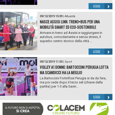
LEGGI
09/12/2019 15:09
|
Attualità
NASCE ASSISI LINK: TRENO+BUS PER UNA
MOBILITÀ SMART ED ECO-SOSTENIBILE
Arrivare in treno ad Assisi e raggiungere in
autobus, comodamente e senza stress, il
superbo centro storico della città ...
LEGGI
09/12/2019 11:53
|
Sport
VOLLEY A1 DONNE: BARTOCCINI PERUGIA LOTTA
MA SCANDICCI HA LA MEGLIO
La Bartoccini Fortinfissi Perugia si da da fare,
ma poi cede dopo il terzo set (chiave della
partita) per 1-3 alla Savin...
LEGGI