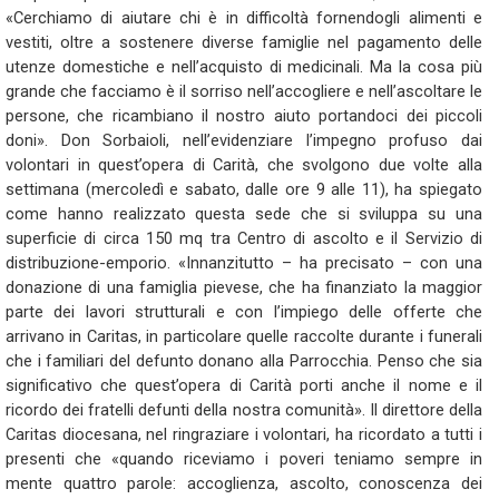
«Cerchiamo di aiutare chi è in difficoltà fornendogli alimenti e
vestiti, oltre a sostenere diverse famiglie nel pagamento delle
utenze domestiche e nell’acquisto di medicinali. Ma la cosa più
grande che facciamo è il sorriso nell’accogliere e nell’ascoltare le
persone, che ricambiano il nostro aiuto portandoci dei piccoli
doni». Don Sorbaioli, nell’evidenziare l’impegno profuso dai
volontari in quest’opera di Carità, che svolgono due volte alla
settimana (mercoledì e sabato, dalle ore 9 alle 11), ha spiegato
come hanno realizzato questa sede che si sviluppa su una
superficie di circa 150 mq tra Centro di ascolto e il Servizio di
distribuzione-emporio. «Innanzitutto – ha precisato – con una
donazione di una famiglia pievese, che ha finanziato la maggior
parte dei lavori strutturali e con l’impiego delle offerte che
arrivano in Caritas, in particolare quelle raccolte durante i funerali
che i familiari del defunto donano alla Parrocchia. Penso che sia
significativo che quest’opera di Carità porti anche il nome e il
ricordo dei fratelli defunti della nostra comunità». Il direttore della
Caritas diocesana, nel ringraziare i volontari, ha ricordato a tutti i
presenti che «quando riceviamo i poveri teniamo sempre in
mente quattro parole: accoglienza, ascolto, conoscenza dei