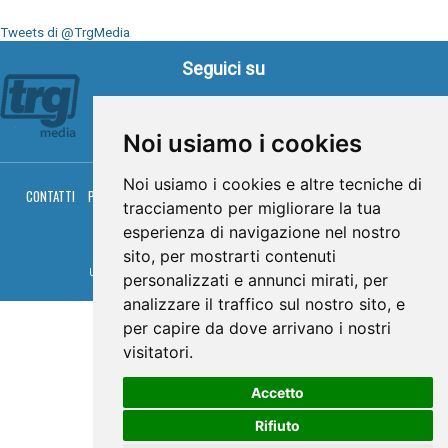
Tweets di @TrgMedia
Seguici su
Noi usiamo i cookies
Noi usiamo i cookies e altre tecniche di
CONTATTI
PRIVACY
COOKIES
PALINSESTO
DIRETTA TV
DIRETTA RADIO
tracciamento per migliorare la tua
RGM HITRADIO
esperienza di navigazione nel nostro
© TRG Media 2005-2026
sito, per mostrarti contenuti
Umbria Televisioni s.r.l. - P.I.00496230541 -
www.trgmedia.it
- Powered by
FFZ
personalizzati e annunci mirati, per
analizzare il traffico sul nostro sito, e
per capire da dove arrivano i nostri
visitatori.
Accetto
Rifiuto