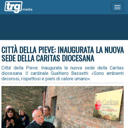
Toggl
naviga
CITTÀ DELLA PIEVE: INAUGURATA LA NUOVA
SEDE DELLA CARITAS DIOCESANA
Citta' della Pieve: Inaugurata la nuova sede della Caritas
diocesana. Il cardinale Gualtiero Bassetti: «Sono ambienti
decorosi, rispettosi e pieni di calore umano».