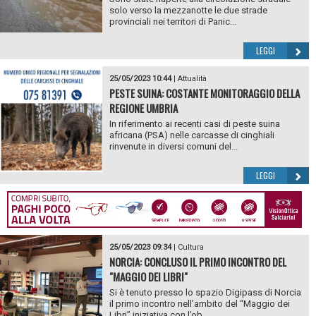
solo verso la mezzanotte le due strade
provinciali nei territori di Panic...
LEGGI
25/05/2023 10:44
|
Attualità
PESTE SUINA: COSTANTE MONITORAGGIO DELLA
REGIONE UMBRIA
In riferimento ai recenti casi di peste suina
africana (PSA) nelle carcasse di cinghiali
rinvenute in diversi comuni del...
LEGGI
25/05/2023 09:34
|
Cultura
NORCIA: CONCLUSO IL PRIMO INCONTRO DEL
"MAGGIO DEI LIBRI"
Si è tenuto presso lo spazio Digipass di Norcia
il primo incontro nell’ambito del “Maggio dei
Libri” iniziativa con l’ob...