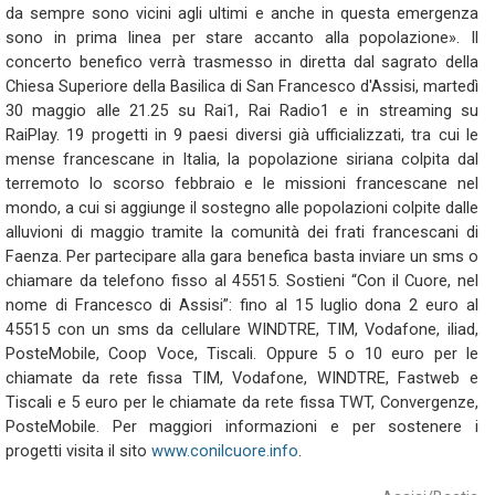
da sempre sono vicini agli ultimi e anche in questa emergenza
sono in prima linea per stare accanto alla popolazione». Il
concerto benefico verrà trasmesso in diretta dal sagrato della
Chiesa Superiore della Basilica di San Francesco d'Assisi, martedì
30 maggio alle 21.25 su Rai1, Rai Radio1 e in streaming su
RaiPlay. 19 progetti in 9 paesi diversi già ufficializzati, tra cui le
mense francescane in Italia, la popolazione siriana colpita dal
terremoto lo scorso febbraio e le missioni francescane nel
mondo, a cui si aggiunge il sostegno alle popolazioni colpite dalle
alluvioni di maggio tramite la comunità dei frati francescani di
Faenza. Per partecipare alla gara benefica basta inviare un sms o
chiamare da telefono fisso al 45515. Sostieni “Con il Cuore, nel
nome di Francesco di Assisi”: fino al 15 luglio dona 2 euro al
45515 con un sms da cellulare WINDTRE, TIM, Vodafone, iliad,
PosteMobile, Coop Voce, Tiscali. Oppure 5 o 10 euro per le
chiamate da rete fissa TIM, Vodafone, WINDTRE, Fastweb e
Tiscali e 5 euro per le chiamate da rete fissa TWT, Convergenze,
PosteMobile. Per maggiori informazioni e per sostenere i
progetti visita il sito
www.conilcuore.info
.