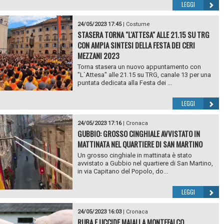
LEGGI
24/05/2023 17:45
|
Costume
STASERA TORNA "L'ATTESA" ALLE 21.15 SU TRG
CON AMPIA SINTESI DELLA FESTA DEI CERI
MEZZANI 2023
Torna stasera un nuovo appuntamento con
"L`Attesa" alle 21.15 su TRG, canale 13 per una
puntata dedicata alla Festa dei ...
LEGGI
24/05/2023 17:16
|
Cronaca
GUBBIO: GROSSO CINGHIALE AVVISTATO IN
MATTINATA NEL QUARTIERE DI SAN MARTINO
Un grosso cinghiale in mattinata è stato
avvistato a Gubbio nel quartiere di San Martino,
in via Capitano del Popolo, do...
LEGGI
24/05/2023 16:03
|
Cronaca
RUBA E UCCIDE MAIALI A MONTEFALCO,