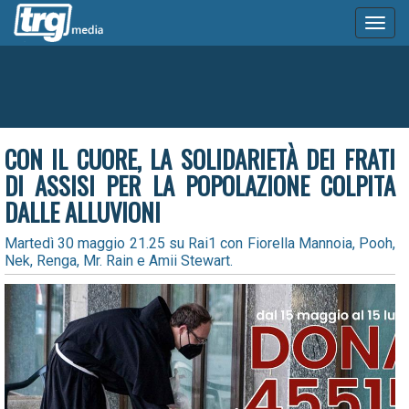
Toggl
naviga
CON IL CUORE, LA SOLIDARIETÀ DEI FRATI
DI ASSISI PER LA POPOLAZIONE COLPITA
DALLE ALLUVIONI
Martedì 30 maggio 21.25 su Rai1 con Fiorella Mannoia, Pooh,
Nek, Renga, Mr. Rain e Amii Stewart.