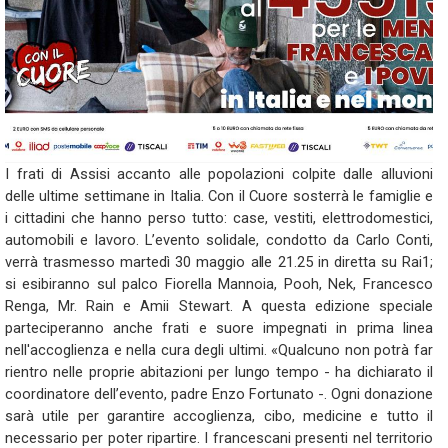
I frati di Assisi accanto alle popolazioni colpite dalle alluvioni
delle ultime settimane in Italia. Con il Cuore sosterrà le famiglie e
i cittadini che hanno perso tutto: case, vestiti, elettrodomestici,
automobili e lavoro. L’evento solidale, condotto da Carlo Conti,
verrà trasmesso martedì 30 maggio alle 21.25 in diretta su Rai1;
si esibiranno sul palco Fiorella Mannoia, Pooh, Nek, Francesco
Renga, Mr. Rain e Amii Stewart. A questa edizione speciale
parteciperanno anche frati e suore impegnati in prima linea
nell'accoglienza e nella cura degli ultimi. «Qualcuno non potrà far
rientro nelle proprie abitazioni per lungo tempo - ha dichiarato il
coordinatore dell’evento, padre Enzo Fortunato -. Ogni donazione
sarà utile per garantire accoglienza, cibo, medicine e tutto il
necessario per poter ripartire. I francescani presenti nel territorio