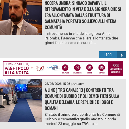
NOCERA UMBRA: SINDACO CAPARVI, IL
RITROVAMENTO IN VITA DELLA SIGNORA CHE SI
ERA ALLONTANATA DALLA STRUTTURA DI
SALMATA HA PORTATO SOLLIEVO ALL’INTERA
COMUNITÀ
Il ritrovamento in vita della signora Anna
Palomba, l’84enne che si era allontanata due
giorni fa dalla casa di cura di ...
LEGGI
24/05/2023 15:08
|
Attualità
A LINK ( TRG CANALE 13 ) CONFRONTO TRA
COMUNE DI GUBBIO E POLI CEMENTIERI SULLA
QUALITÀ DELL'ARIA. LE REPLICHE DI OGGI E
DOMANI
E` stato il primo vero confronto tra Comune di
Gubbio e cementifici quello andato in onda
martedì 23 maggio su TRG - can...