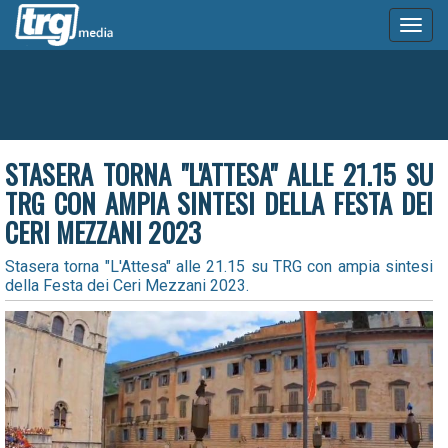
Toggl
naviga
STASERA TORNA "L'ATTESA" ALLE 21.15 SU
TRG CON AMPIA SINTESI DELLA FESTA DEI
CERI MEZZANI 2023
Stasera torna "L'Attesa" alle 21.15 su TRG con ampia sintesi
della Festa dei Ceri Mezzani 2023.