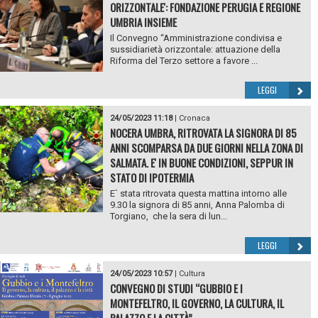
ORIZZONTALE': FONDAZIONE PERUGIA E REGIONE
UMBRIA INSIEME
Il Convegno “Amministrazione condivisa e
sussidiarietà orizzontale: attuazione della
Riforma del Terzo settore a favore ...
LEGGI
24/05/2023 11:18
|
Cronaca
NOCERA UMBRA, RITROVATA LA SIGNORA DI 85
ANNI SCOMPARSA DA DUE GIORNI NELLA ZONA DI
SALMATA. E' IN BUONE CONDIZIONI, SEPPUR IN
STATO DI IPOTERMIA
E` stata ritrovata questa mattina intorno alle
9.30 la signora di 85 anni, Anna Palomba di
Torgiano, che la sera di lun...
LEGGI
24/05/2023 10:57
|
Cultura
CONVEGNO DI STUDI “GUBBIO E I
MONTEFELTRO, IL GOVERNO, LA CULTURA, IL
PALAZZO E LA CITTÀ”