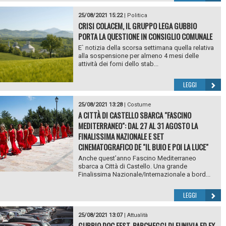
25/08/2021 15:22
|
Politica
CRISI COLACEM, IL GRUPPO LEGA GUBBIO
PORTA LA QUESTIONE IN CONSIGLIO COMUNALE
E` notizia della scorsa settimana quella relativa
alla sospensione per almeno 4 mesi delle
attività dei forni dello stab...
LEGGI
25/08/2021 13:28
|
Costume
A CITTÀ DI CASTELLO SBARCA "FASCINO
MEDITERRANEO": DAL 27 AL 31 AGOSTO LA
FINALISSIMA NAZIONALE E SET
CINEMATOGRAFICO DE "IL BUIO E POI LA LUCE"
Anche quest’anno Fascino Mediterraneo
sbarca a Città di Castello. Una grande
Finalissima Nazionale/Internazionale a bord...
LEGGI
25/08/2021 13:07
|
Attualità
GUBBIO DOC FEST, PARCHEGGI DI FUNIVIA ED EX