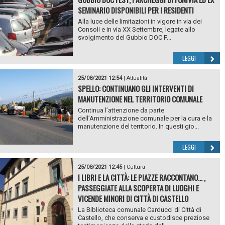
SEMINARIO DISPONIBILI PER I RESIDENTI
Alla luce delle limitazioni in vigore in via dei
Consoli e in via XX Settembre, legate allo
svolgimento del Gubbio DOC F...
LEGGI
25/08/2021 12:54
|
Attualità
SPELLO: CONTINUANO GLI INTERVENTI DI
MANUTENZIONE NEL TERRITORIO COMUNALE
Continua l’attenzione da parte
dell’Amministrazione comunale per la cura e la
manutenzione del territorio. In questi gio...
LEGGI
25/08/2021 12:45
|
Cultura
I LIBRI E LA CITTÀ: LE PIAZZE RACCONTANO... ,
PASSEGGIATE ALLA SCOPERTA DI LUOGHI E
VICENDE MINORI DI CITTÀ DI CASTELLO
La Biblioteca comunale Carducci di Città di
Castello, che conserva e custodisce preziose