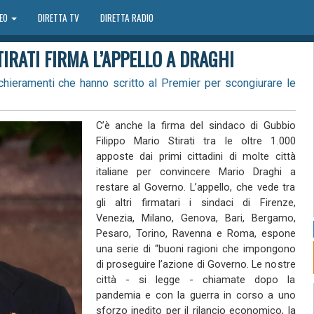
DEO
DIRETTA TV
DIRETTA RADIO
TIRATI FIRMA L’APPELLO A DRAGHI
i schieramenti che hanno scritto al Premier per scongiurare le
C’è anche la firma del sindaco di Gubbio
Filippo Mario Stirati tra le oltre 1.000
apposte dai primi cittadini di molte città
italiane per convincere Mario Draghi a
restare al Governo. L’appello, che vede tra
gli altri firmatari i sindaci di Firenze,
Venezia, Milano, Genova, Bari, Bergamo,
Pesaro, Torino, Ravenna e Roma, espone
una serie di “buoni ragioni che impongono
di proseguire l’azione di Governo. Le nostre
città - si legge - chiamate dopo la
pandemia e con la guerra in corso a uno
sforzo inedito per il rilancio economico, la