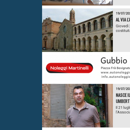
19/07/20
AL VIA 
Giovedì 
costituit
19/07/20
NASCE IL
UMBERTI
Il 21 lu
l’Associ