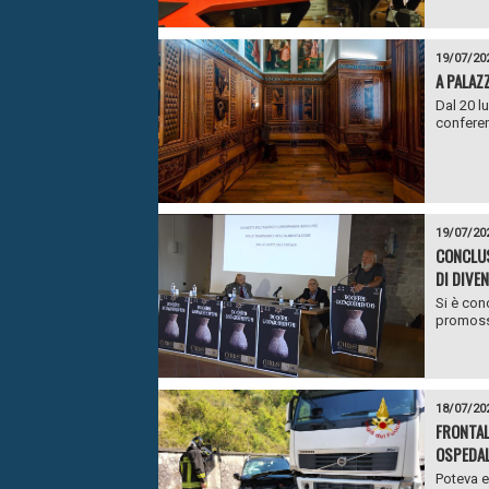
19/07/20
A PALAZ
Dal 20 l
conferen
19/07/20
CONCLUS
DI DIVE
Si è con
promosso
18/07/20
FRONTAL
OSPEDA
Poteva e