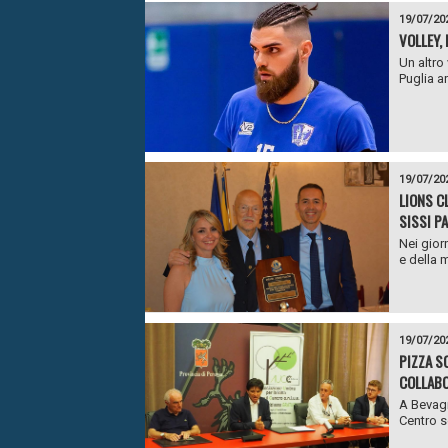
19/07/20
VOLLEY,
Un altro
Puglia ar
19/07/20
LIONS C
SISSI P
Nei gior
e della m
19/07/20
PIZZA S
COLLABO
A Bevagn
Centro s