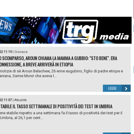
22 11:19
|
Cronaca
 SCOMPARSO, AROUN CHIAMA LA MAMMA A GUBBIO: "STO BENE". ERA
ONNESSIONE, A BREVE ARRIVERÀ IN ETIOPIA
notizie di sè Aroun Belachew, 26 enne eugubino, figlio di padre etiope e
aniana, Samie Monir che aveva l...
LEGGI
22 11:07
|
Attualità
STABILE IL TASSO SETTIMANALE DI POSITIVITÀ DEI TEST IN UMBRIA
ne stabile rispetto a una settimana fa il tasso di positività dei test per il
Umbria, al 26,1 per cent...