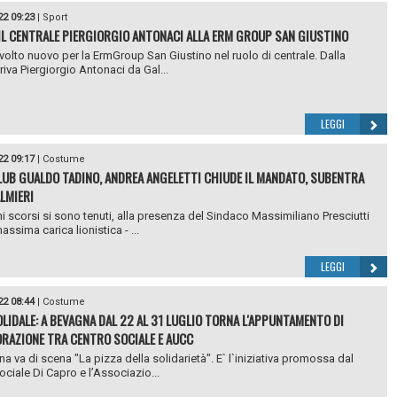
22 09:23
|
Sport
 IL CENTRALE PIERGIORGIO ANTONACI ALLA ERM GROUP SAN GIUSTINO
 volto nuovo per la ErmGroup San Giustino nel ruolo di centrale. Dalla
riva Piergiorgio Antonaci da Gal...
LEGGI
22 09:17
|
Costume
LUB GUALDO TADINO, ANDREA ANGELETTI CHIUDE IL MANDATO, SUBENTRA
ALMIERI
ni scorsi si sono tenuti, alla presenza del Sindaco Massimiliano Presciutti
assima carica lionistica - ...
LEGGI
22 08:44
|
Costume
OLIDALE: A BEVAGNA DAL 22 AL 31 LUGLIO TORNA L'APPUNTAMENTO DI
RAZIONE TRA CENTRO SOCIALE E AUCC
a va di scena "La pizza della solidarietà". E` l`iniziativa promossa dal
ociale Di Capro e l’Associazio...