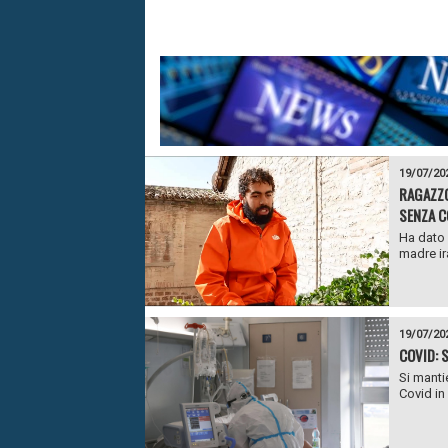
19/07/20
RAGAZZO
SENZA C
Ha dato 
madre ir
19/07/20
COVID: 
Si mantie
Covid in 