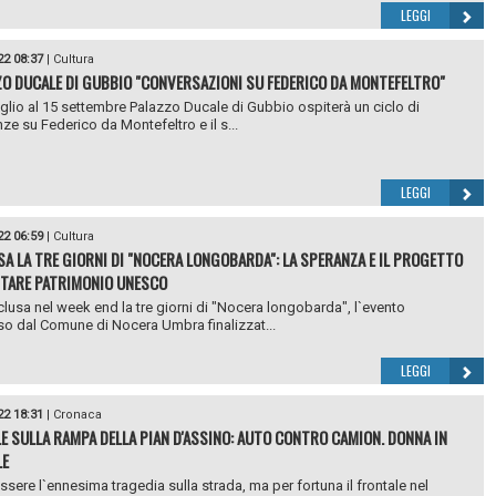
LEGGI
22 08:37
|
Cultura
ZO DUCALE DI GUBBIO "CONVERSAZIONI SU FEDERICO DA MONTEFELTRO"
uglio al 15 settembre Palazzo Ducale di Gubbio ospiterà un ciclo di
ze su Federico da Montefeltro e il s...
LEGGI
22 06:59
|
Cultura
A LA TRE GIORNI DI "NOCERA LONGOBARDA": LA SPERANZA E IL PROGETTO
NTARE PATRIMONIO UNESCO
clusa nel week end la tre giorni di "Nocera longobarda", l`evento
 dal Comune di Nocera Umbra finalizzat...
LEGGI
22 18:31
|
Cronaca
E SULLA RAMPA DELLA PIAN D'ASSINO: AUTO CONTRO CAMION. DONNA IN
LE
ssere l`ennesima tragedia sulla strada, ma per fortuna il frontale nel