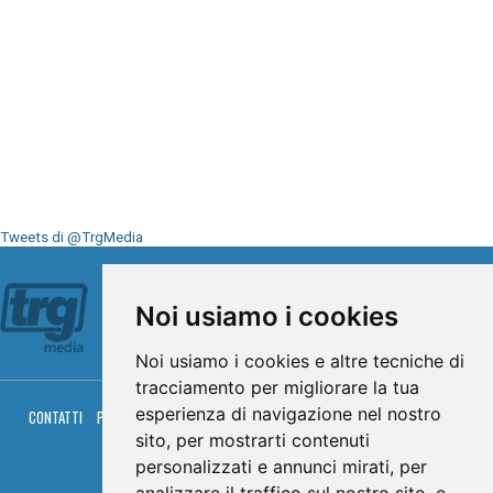
Tweets di @TrgMedia
Seguici su
Noi usiamo i cookies
Noi usiamo i cookies e altre tecniche di
tracciamento per migliorare la tua
esperienza di navigazione nel nostro
CONTATTI
PRIVACY
COOKIES
PALINSESTO
DIRETTA TV
DIRETTA RADIO
RGM HITRADIO
sito, per mostrarti contenuti
personalizzati e annunci mirati, per
© TRG Media 2005-2026