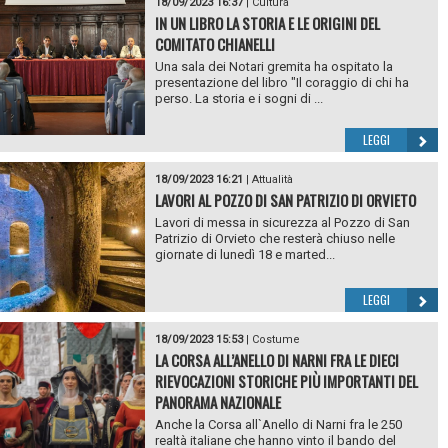
18/09/2023 16:37
|
Cultura
IN UN LIBRO LA STORIA E LE ORIGINI DEL
COMITATO CHIANELLI
Una sala dei Notari gremita ha ospitato la
presentazione del libro "Il coraggio di chi ha
perso. La storia e i sogni di ...
LEGGI
18/09/2023 16:21
|
Attualità
LAVORI AL POZZO DI SAN PATRIZIO DI ORVIETO
Lavori di messa in sicurezza al Pozzo di San
Patrizio di Orvieto che resterà chiuso nelle
giornate di lunedì 18 e marted...
LEGGI
18/09/2023 15:53
|
Costume
LA CORSA ALL’ANELLO DI NARNI FRA LE DIECI
RIEVOCAZIONI STORICHE PIÙ IMPORTANTI DEL
PANORAMA NAZIONALE
Anche la Corsa all`Anello di Narni fra le 250
realtà italiane che hanno vinto il bando del