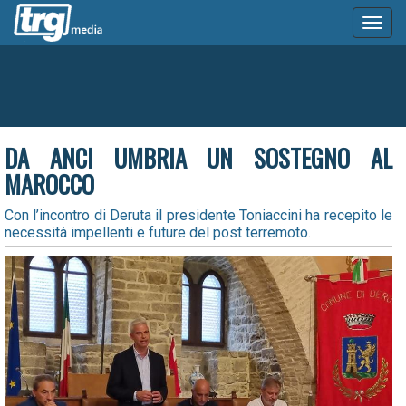
Toggl
naviga
DA ANCI UMBRIA UN SOSTEGNO AL
MAROCCO
Con l’incontro di Deruta il presidente Toniaccini ha recepito le
necessità impellenti e future del post terremoto.