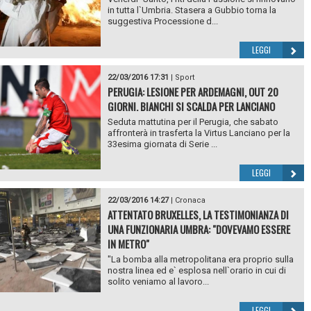
in tutta l`Umbria. Stasera a Gubbio torna la
suggestiva Processione d...
LEGGI
22/03/2016 17:31
|
Sport
PERUGIA: LESIONE PER ARDEMAGNI, OUT 20
GIORNI. BIANCHI SI SCALDA PER LANCIANO
Seduta mattutina per il Perugia, che sabato
affronterà in trasferta la Virtus Lanciano per la
33esima giornata di Serie ...
LEGGI
22/03/2016 14:27
|
Cronaca
ATTENTATO BRUXELLES, LA TESTIMONIANZA DI
UNA FUNZIONARIA UMBRA: "DOVEVAMO ESSERE
IN METRO"
"La bomba alla metropolitana era proprio sulla
nostra linea ed e` esplosa nell`orario in cui di
solito veniamo al lavoro...
LEGGI