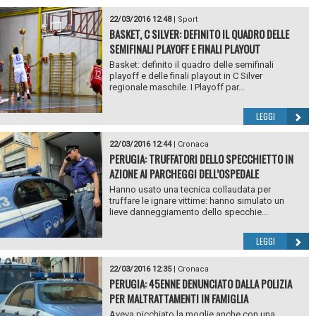
22/03/2016 12:48
|
Sport
BASKET, C SILVER: DEFINITO IL QUADRO DELLE
SEMIFINALI PLAYOFF E FINALI PLAYOUT
Basket: definito il quadro delle semifinali
playoff e delle finali playout in C Silver
regionale maschile. I Playoff par...
LEGGI
22/03/2016 12:44
|
Cronaca
PERUGIA: TRUFFATORI DELLO SPECCHIETTO IN
AZIONE AI PARCHEGGI DELL’OSPEDALE
Hanno usato una tecnica collaudata per
truffare le ignare vittime: hanno simulato un
lieve danneggiamento dello specchie...
LEGGI
22/03/2016 12:35
|
Cronaca
PERUGIA: 45ENNE DENUNCIATO DALLA POLIZIA
PER MALTRATTAMENTI IN FAMIGLIA
Aveva picchiato la moglie anche con una