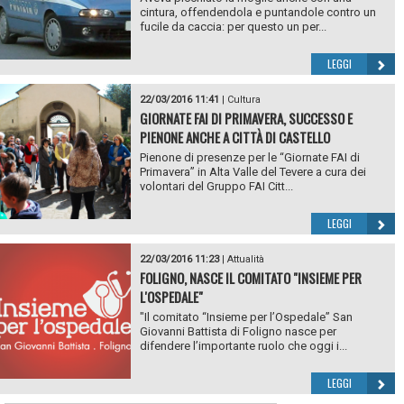
cintura, offendendola e puntandole contro un
fucile da caccia: per questo un per...
LEGGI
22/03/2016 11:41
|
Cultura
GIORNATE FAI DI PRIMAVERA, SUCCESSO E
PIENONE ANCHE A CITTÀ DI CASTELLO
Pienone di presenze per le “Giornate FAI di
Primavera” in Alta Valle del Tevere a cura dei
volontari del Gruppo FAI Citt...
LEGGI
22/03/2016 11:23
|
Attualità
FOLIGNO, NASCE IL COMITATO "INSIEME PER
L'OSPEDALE"
"Il comitato “Insieme per l’Ospedale” San
Giovanni Battista di Foligno nasce per
difendere l’importante ruolo che oggi i...
LEGGI