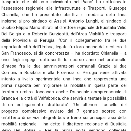
trasporto che abbiamo individuato nel Piano” ha sottolineato
l’assessore regionale alle Infrastrutture e Trasporti, Giuseppe
Chianella, che ha presentato obiettivi e modalità della linea
insieme al pro sindaco di Assisi, Antonio Lunghi, al sindaco di
Gubbio Filippo Mario Stirati, al direttore regionale di Busitalia Velio
Del Bolgia e a Roberta Burzigotti, dell’Area Viabilità e trasporti
della Provincia di Perugia. “Con il collegamento fra le due
importanti città dell’Umbria, legate fra loro anche dal sentiero di
San Francesco, si dà concretezza – ha ricordato Chianella – a
uno degli impegni sottoscritti lo scorso anno nel protocollo
d’intesa fra le due amministrazioni comunali. Grazie ai due
Comuni, a Busitalia e alla Provincia di Perugia viene attivata
intanto a livello sperimentale una linea che rappresenta una
prima risposta per migliorare la mobilità in quella parte del
territorio umbro, toccando anche l’ospedale comprensoriale di
Branca e la città di Valfabbrica, che servirà a testare la possibilità
di un collegamento strutturato”. “Un ulteriore tassello del
progetto complessivo avviato dal 7 gennaio scorso con
un’offerta di servizi integrati bus e treno sui principali assi della
mobilità regionale – ha detto il direttore regionale di Busitalia
Velio Del Bolgia – Per la prima volta vengono collegate