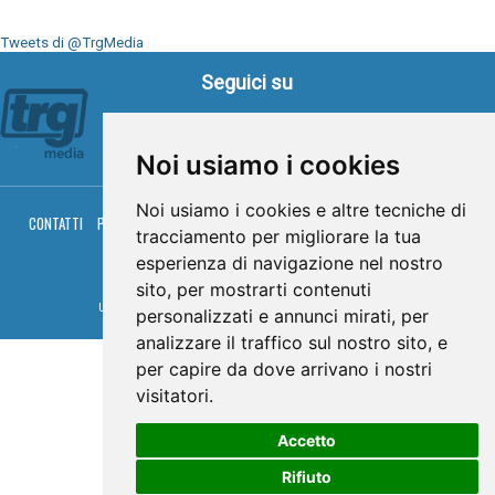
Tweets di @TrgMedia
Seguici su
Noi usiamo i cookies
Noi usiamo i cookies e altre tecniche di
CONTATTI
PRIVACY
COOKIES
PALINSESTO
DIRETTA TV
DIRETTA RADIO
tracciamento per migliorare la tua
RGM HITRADIO
esperienza di navigazione nel nostro
© TRG Media 2005-2026
sito, per mostrarti contenuti
Umbria Televisioni s.r.l. - P.I.00496230541 -
www.trgmedia.it
- Powered by
FFZ
personalizzati e annunci mirati, per
analizzare il traffico sul nostro sito, e
per capire da dove arrivano i nostri
visitatori.
Accetto
Rifiuto