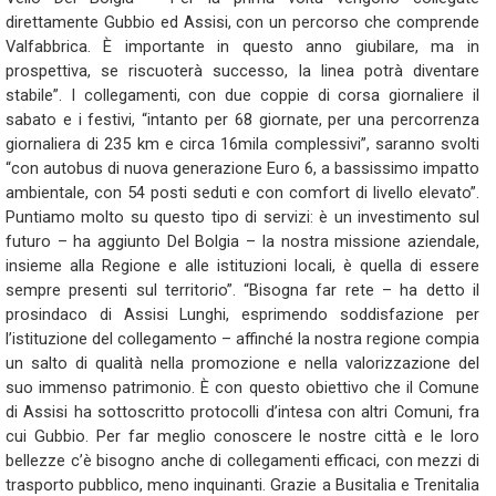
direttamente Gubbio ed Assisi, con un percorso che comprende
Valfabbrica. È importante in questo anno giubilare, ma in
prospettiva, se riscuoterà successo, la linea potrà diventare
stabile”. I collegamenti, con due coppie di corsa giornaliere il
sabato e i festivi, “intanto per 68 giornate, per una percorrenza
giornaliera di 235 km e circa 16mila complessivi”, saranno svolti
“con autobus di nuova generazione Euro 6, a bassissimo impatto
ambientale, con 54 posti seduti e con comfort di livello elevato”.
Puntiamo molto su questo tipo di servizi: è un investimento sul
futuro – ha aggiunto Del Bolgia – la nostra missione aziendale,
insieme alla Regione e alle istituzioni locali, è quella di essere
sempre presenti sul territorio”. “Bisogna far rete – ha detto il
prosindaco di Assisi Lunghi, esprimendo soddisfazione per
l’istituzione del collegamento – affinché la nostra regione compia
un salto di qualità nella promozione e nella valorizzazione del
suo immenso patrimonio. È con questo obiettivo che il Comune
di Assisi ha sottoscritto protocolli d’intesa con altri Comuni, fra
cui Gubbio. Per far meglio conoscere le nostre città e le loro
bellezze c’è bisogno anche di collegamenti efficaci, con mezzi di
trasporto pubblico, meno inquinanti. Grazie a Busitalia e Trenitalia