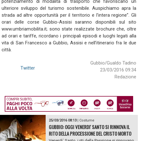
potenziamento di modalità di trasporto che favoriscano un
ulteriore sviluppo del turismo sostenibile. Auspichiamo apra la
strada ad altre opportunità per il territorio e l’intera regione”. Gli
orari delle corse Gubbio-Assisi saranno disponibili sul sito
www.umbriamobilita.it; sono state realizzate brochure che, oltre
ad orari e tariffe, ricordano i principali episodi e luoghi legati alla
vita di San Francesco a Gubbio, Assisi e nell’itinerario fra le due
città.
Gubbio/Gualdo Tadino
Twitter
23/03/2016 09:34
Redazione
25/03/2016 08:13
|
Costume
GUBBIO: OGGI VENERDI' SANTO SI RINNOVA IL
RITO DELLA PROCESSIONE DEL CRISTO MORTO
Venerdi` Santo, i riti della Passione si rinnovano