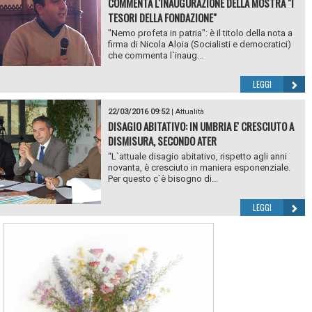
COMMENTA L'INAUGURAZIONE DELLA MOSTRA "I
TESORI DELLA FONDAZIONE"
"Nemo profeta in patria": è il titolo della nota a
firma di Nicola Aloia (Socialisti e democratici)
che commenta l`inaug...
LEGGI
22/03/2016 09:52
|
Attualità
DISAGIO ABITATIVO: IN UMBRIA E' CRESCIUTO A
DISMISURA, SECONDO ATER
“L`attuale disagio abitativo, rispetto agli anni
novanta, è cresciuto in maniera esponenziale.
Per questo c`è bisogno di...
LEGGI