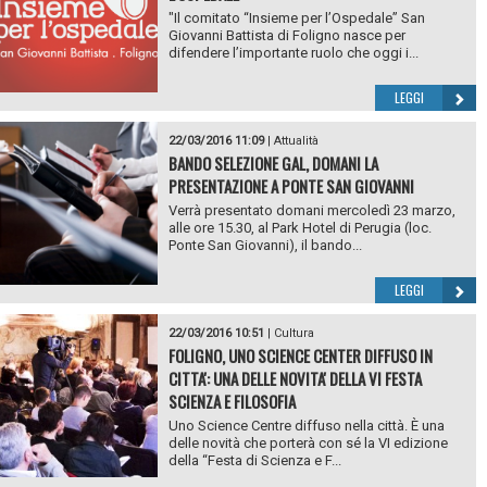
"Il comitato “Insieme per l’Ospedale” San
Giovanni Battista di Foligno nasce per
difendere l’importante ruolo che oggi i...
LEGGI
22/03/2016 11:09
|
Attualità
BANDO SELEZIONE GAL, DOMANI LA
PRESENTAZIONE A PONTE SAN GIOVANNI
Verrà presentato domani mercoledì 23 marzo,
alle ore 15.30, al Park Hotel di Perugia (loc.
Ponte San Giovanni), il bando...
LEGGI
22/03/2016 10:51
|
Cultura
FOLIGNO, UNO SCIENCE CENTER DIFFUSO IN
CITTA': UNA DELLE NOVITA' DELLA VI FESTA
SCIENZA E FILOSOFIA
Uno Science Centre diffuso nella città. È una
delle novità che porterà con sé la VI edizione
della “Festa di Scienza e F...