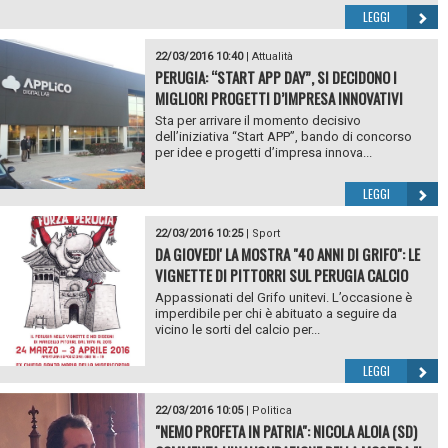
LEGGI
22/03/2016 10:40
|
Attualità
PERUGIA: “START APP DAY”, SI DECIDONO I
MIGLIORI PROGETTI D’IMPRESA INNOVATIVI
Sta per arrivare il momento decisivo
dell’iniziativa “Start APP”, bando di concorso
per idee e progetti d’impresa innova...
LEGGI
22/03/2016 10:25
|
Sport
DA GIOVEDI' LA MOSTRA "40 ANNI DI GRIFO": LE
VIGNETTE DI PITTORRI SUL PERUGIA CALCIO
Appassionati del Grifo unitevi. L’occasione è
imperdibile per chi è abituato a seguire da
vicino le sorti del calcio per...
LEGGI
22/03/2016 10:05
|
Politica
"NEMO PROFETA IN PATRIA": NICOLA ALOIA (SD)