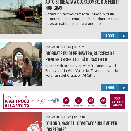
AUTO SI RIBALTA A COLPALOMBO, DUE FERITI
NON GRAVI
Poteva finire tragicamente il viaggio di un
ottantenne eugubino e della badante 57enne:
questa mattina, mentre erano die...
LEGGI
22/03/2016 11:41
|
Cultura
GIORNATE FAI DI PRIMAVERA, SUCCESSO E
PIENONE ANCHE A CITTÀ DI CASTELLO
Pienone di presenze per le “Giornate FAI di
Primavera” in Alta Valle del Tevere a cura dei
volontari del Gruppo FAI Citt...
LEGGI
22/03/2016 11:23
|
Attualità
FOLIGNO, NASCE IL COMITATO "INSIEME PER
L'OSPEDALE"