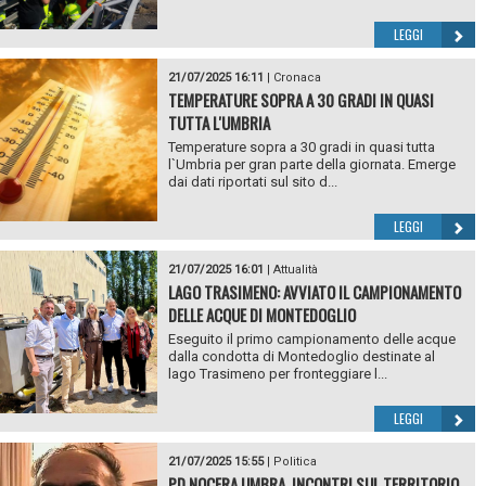
LEGGI
21/07/2025 16:11
|
Cronaca
TEMPERATURE SOPRA A 30 GRADI IN QUASI
TUTTA L'UMBRIA
Temperature sopra a 30 gradi in quasi tutta
l`Umbria per gran parte della giornata. Emerge
dai dati riportati sul sito d...
LEGGI
21/07/2025 16:01
|
Attualità
LAGO TRASIMENO: AVVIATO IL CAMPIONAMENTO
DELLE ACQUE DI MONTEDOGLIO
Eseguito il primo campionamento delle acque
dalla condotta di Montedoglio destinate al
lago Trasimeno per fronteggiare l...
LEGGI
21/07/2025 15:55
|
Politica
PD NOCERA UMBRA, INCONTRI SUL TERRITORIO