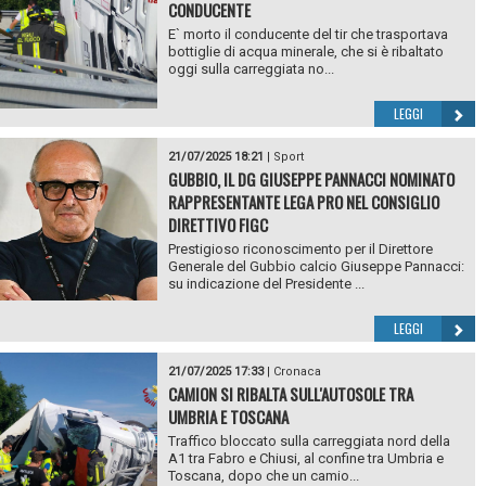
CONDUCENTE
E` morto il conducente del tir che trasportava
bottiglie di acqua minerale, che si è ribaltato
oggi sulla carreggiata no...
LEGGI
21/07/2025 18:21
|
Sport
GUBBIO, IL DG GIUSEPPE PANNACCI NOMINATO
RAPPRESENTANTE LEGA PRO NEL CONSIGLIO
DIRETTIVO FIGC
Prestigioso riconoscimento per il Direttore
Generale del Gubbio calcio Giuseppe Pannacci:
su indicazione del Presidente ...
LEGGI
21/07/2025 17:33
|
Cronaca
CAMION SI RIBALTA SULL'AUTOSOLE TRA
UMBRIA E TOSCANA
Traffico bloccato sulla carreggiata nord della
A1 tra Fabro e Chiusi, al confine tra Umbria e
Toscana, dopo che un camio...