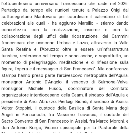
l'ottocentesimo anniversario francescano che cade nel 2026.
Partecipo da tempo alle riunioni tenute a Palazzo Chigi dal
sottosegretario Mantovano per coordinare il calendario di tali
celebrazioni alle quali - ha aggiunto Marsilio - stiamo dando
concretezza con la realizzazione, insieme e con la
collaborazione degli uffici della ricostruzione, dei Cammini
francescani che uniscono Umbria e Lazio, attraverso la Valle
Santa Reatina e l'Abruzzo: oltre a essere un'infrastruttura
turistica, resteranno nel tempo e sono anche, e soprattutto, un
momento di pellegrinaggio, meditazione e di riflessione sulla
figura, l'opera e il messaggio di San Francesco". Alla conferenza
stampa hanno preso parte l'arcivescovo metropolita dell'Aquila,
monsignor Antonio D'Angelo, il vescovo di Sulmona-Valva,
monsignor Michele Fusco, coordinatore del Comitato
organizzatore interdiocesano della Ceam, il sindaco dell'Aquila e
presidente di Anci Abruzzo, Pierluigi Biondi, il sindaco di Assisi,
Valter Stoppini, il custode della Basilica di Santa Maria degli
Angeli in Porziuncola, fra Massimo Travascio, il custode del
Sacro Convento di San Francesco in Assisi, fra Marco Moroni, e
don Antonio Borgo, Vicario episcopale per la Pastorale della