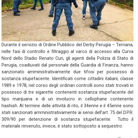
Durante il servizio di Ordine Pubblico del Derby Perugia – Ternana,
nelle fasi di controllo e filtraggio al varco di accesso alla Curva
Nord dello Stadio Renato Curi, gli agenti della Polizia di Stato di
Perugia, coadiuvati dal personale della Guardia di Finanza, hanno
sanzionato amministrativamente due tifosi per possesso di
sostanza stupefacente. Identificati come cittadini italiani, classe
1989 e 1978, nel corso degli ordinari controlli sono stati trovati in
possesso di tre sigarette contenenti sostanza stupefacente del
tipo marijuana e di un involucro in cellophane contenente
hashish. Al termine delle attività di rito, il 34enne e il 45enne sono
stati sanzionati amministrativamente ai sensi dell’art. 75 del D.P.R.
309/90 per detenzione di sostanza stupefacente. Tutto il
materiale rinvenuto, invece, è stato sottoposto a sequestro.