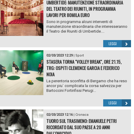
UMBERTIDE: MANUTENZIONE STRAORDINARIA
DEL TEATRO DEI RIUNITI, IN PROGRAMMA
LAVORI PER 80MILA EURO
Sono in programma alcuni interventi di
manutenzione straordinaria che interesseranno
il Teatro dei Riuniti di Umbertide....
LEGGI
02/03/2023 12:29
|
Sport
STASERA TORNA "VOLLEY BREAK", ORE 21.15,
TRG: OSPITI CLEMENCE GARCIA E FEDERICO
NOIA
La perentoria sconfitta di Bergamo che ha reso
ancor piu` complicata la corsa salvezza per
Bartoccini Fortinfissi Perugi...
LEGGI
02/03/2023 12:16
|
Cronaca
TUORO SUL TRASIMENO: EMANUELE PETRI
RICORDATO DAL SUO PAESE A 20 ANNI
DALL'OMICIDIO