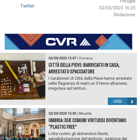
Perugia
Twitter
02/03/2023 16:25
Redazione
02/03/2023 15:47
|
Cronaca
CITTÀ DELLA PIEVE: BARRICATO IN CASA,
ARRESTATO SPACCIATORE
I Carabinieri di Città della Pieve hanno arrestato
nella flagranza di reato un 31enne albanese,
irregolare sul territori...
LEGGI
02/03/2023 15:30
|
Attualità
UMBRIA: DUE COMUNI VIRTUOSI DIVENTANO
“PLASTIC FREE”
Lotta contro gli abbandoni illeciti,
sensibilizzazione del territorio, gestione dei