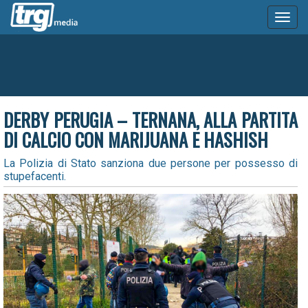
Toggl
naviga
DERBY PERUGIA – TERNANA, ALLA PARTITA
DI CALCIO CON MARIJUANA E HASHISH
La Polizia di Stato sanziona due persone per possesso di
stupefacenti.