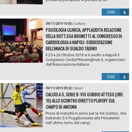
LEGGI
09/11/2019 10:05
|
Cultura
PSICOLOGIA CLINICA, APPLAUDITA RELAZIONE
DELLA DOTT.SSA BRUNETTI AL CONGRESSO DI
CARDIOLOGIA A NAPOLI: SODDISFAZIONE
DELL'ANACA DI GUALDO TADINO
Il 25 e 26 Ottobre 2019 si è svolto a Napoli il
Congresso CardioPRevent@riab.it, organizzato
dall’Associazione Italiana ...
LEGGI
09/11/2019 09:22
|
Sport
CALCIO A 5, SERIE B: VIS GUBBIO ATTESO (ORE
15) ALLO SCONTRO DIRETTO PLAYOFF SUL
CAMPO DI ANCONA
Prova di maturità in arrivo per la Vis Gubbio, che
battendo 5-2 Poggibonsese alla Polivalente
nell`ultimo turno del camp...