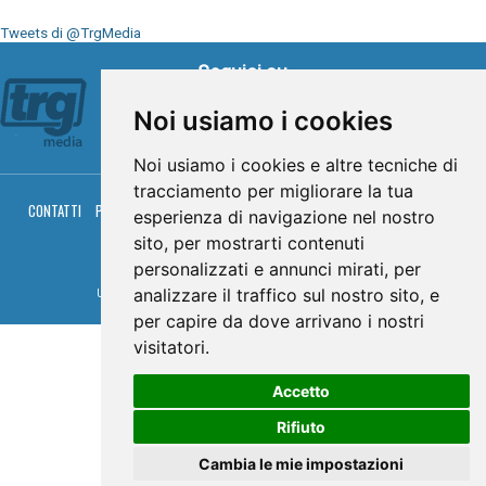
Tweets di @TrgMedia
Seguici su
Noi usiamo i cookies
Noi usiamo i cookies e altre tecniche di
tracciamento per migliorare la tua
CONTATTI
PRIVACY
COOKIES
PALINSESTO
DIRETTA TV
DIRETTA RADIO
esperienza di navigazione nel nostro
RGM HITRADIO
sito, per mostrarti contenuti
© TRG Media 2005-2026
personalizzati e annunci mirati, per
analizzare il traffico sul nostro sito, e
Umbria Televisioni s.r.l. - P.I.00496230541 -
www.trgmedia.it
- Powered by
FFZ
per capire da dove arrivano i nostri
visitatori.
Accetto
Rifiuto
Cambia le mie impostazioni