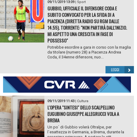
09/11/2019 13:09
|
Sport
GUBBIO, UFFICIALE IL DIFENSORE CODA E
SUBITO CONVOCATO PER LA SFIDA DI A
PIACENZA (DIRETTA RADIO SU RGM DALLE
14.55). TORRENTE: "NON PARTIRÀ DALL'INIZIO.
MI ASPETTO UNA CRESCITA IN FASE DI
POSSESSO"
Potrebbe esordire a gara in corso con la maglia
da titolare (numero 28) a Piacenza Andrea
Coda, il 34enne difensore, nuo...
LEGGI
09/11/2019 11:43
|
Cultura
L'OPERA "SINTESI" DELLO SCALPELLINO
EUGUBINO GIUSEPPE ALLEGRUCCI VOLA A
BREMA
Un po` di Gubbio volerà Oltralpe, per
l`esattezza in Germania, a Brema, durante la
prossima primavera. A portare la citt...