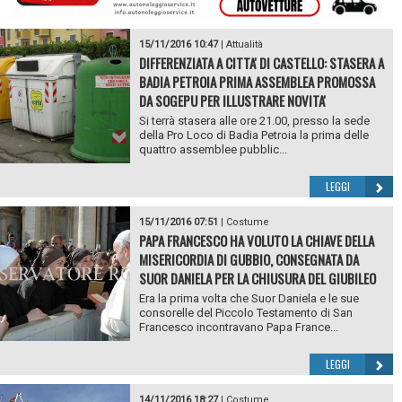
15/11/2016 10:47
|
Attualità
DIFFERENZIATA A CITTA' DI CASTELLO: STASERA A
BADIA PETROIA PRIMA ASSEMBLEA PROMOSSA
DA SOGEPU PER ILLUSTRARE NOVITA'
Si terrà stasera alle ore 21.00, presso la sede
della Pro Loco di Badia Petroia la prima delle
quattro assemblee pubblic...
LEGGI
15/11/2016 07:51
|
Costume
PAPA FRANCESCO HA VOLUTO LA CHIAVE DELLA
MISERICORDIA DI GUBBIO, CONSEGNATA DA
SUOR DANIELA PER LA CHIUSURA DEL GIUBILEO
Era la prima volta che Suor Daniela e le sue
consorelle del Piccolo Testamento di San
Francesco incontravano Papa France...
LEGGI
14/11/2016 18:27
|
Costume