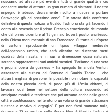
riusciamo ad allestire più eventi e tutti di grande qualità e ciò
consente anche di attrarre un gran numero di visitatori. Il nostro
impegno è adesso decisamente rivolto a riuscire a portare
Caravaggio già dal prossimo anno”. E in attesa della conferma
definitiva di questa notizia, a Gualdo Tadino si sta già facendo il
conto alla rovescia per il primo ‘Presepio emozionale’ del mondo
che dal primo dicembre al 15 gennaio troverà posto, anch’esso,
nella Chiesa monumentale di san Francesco. Si tratta di un’opera
di cartone riproducente un tipico villaggio medievale
dell’Appennino umbro, che sarà allestito nei duecento metri
quadrati della navata, e in cui, a dimensione quasi naturale,
saranno rappresentati i vari antichi mestieri. “Parliamo di una vera
e propria opera da guinness – ha spiegato Emanuela Venturi,
assessore alla cultura del Comune di Gualdo Tadino – che
attrarrà migliaia di persone. Impossibile non notare la capacità
della nostra piccola città, di poco più di 15mila abitanti, di
lavorare così bene nel settore della cultura, riuscendo ad
anticipare modelli e tendenze che poi arrivano anche nelle grandi
città e costituiscono nel territorio un volano di grande attrazione
turistica e motivo di orgoglio”. E per non farsi mancare nulla,
domenica 13 novembre, nella Rocca Flea di Gualdo Tadino, è