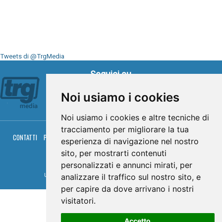
Tweets di @TrgMedia
Seguici su
Noi usiamo i cookies
Noi usiamo i cookies e altre tecniche di
tracciamento per migliorare la tua
CONTATTI
PRIVACY
COOKIES
PALINSESTO
DIRETTA TV
DIRETTA RADIO
esperienza di navigazione nel nostro
RGM HITRADIO
sito, per mostrarti contenuti
© TRG Media 2005-2026
personalizzati e annunci mirati, per
analizzare il traffico sul nostro sito, e
Umbria Televisioni s.r.l. - P.I.00496230541 -
www.trgmedia.it
- Powered by
FFZ
per capire da dove arrivano i nostri
visitatori.
Accetto