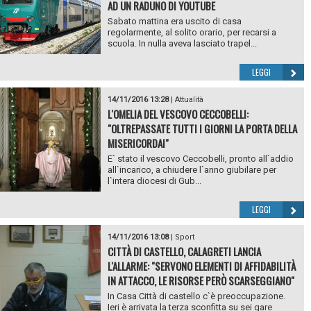
AD UN RADUNO DI YOUTUBE
Sabato mattina era uscito di casa
regolarmente, al solito orario, per recarsi a
scuola. In nulla aveva lasciato trapel...
LEGGI
14/11/2016 13:28
|
Attualità
L'OMELIA DEL VESCOVO CECCOBELLI:
"OLTREPASSATE TUTTI I GIORNI LA PORTA DELLA
MISERICORDAI"
E` stato il vescovo Ceccobelli, pronto all`addio
all`incarico, a chiudere l`anno giubilare per
l`intera diocesi di Gub...
LEGGI
14/11/2016 13:08
|
Sport
CITTÀ DI CASTELLO, CALAGRETI LANCIA
L'ALLARME: "SERVONO ELEMENTI DI AFFIDABILITÀ
IN ATTACCO, LE RISORSE PERÒ SCARSEGGIANO"
In Casa Città di castello c`è preoccupazione.
Ieri è arrivata la terza sconfitta su sei gare