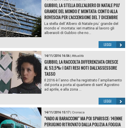
GUBBIO, LA STELLA DELL'ALBERO DI NATALE PIU'
GRANDE DEL MONDO E' MONTATA: CONTO ALLA
ROVESCIA PER L'ACCENSIONE DEL 7 DICEMBRE
La stella dell`Albero di Natale piu` grande del
mondo e` montata: ieri mattina al lavoro gli
alberaioli di Gubbio che no...
LEGGI
14/11/2016 16:56
|
Attualità
GUBBIO, LA RACCOLTA DIFFERENZIATA CRESCE
AL 53,5%: I DATI RESI NOTI DALL'ASSESSORE
TASSO
Il 2016 è l`anno che ha registrato l`ampliamento
del porta a porta al quartiere di sant`Agostino
ad aprile, e alla zona ...
LEGGI
14/11/2016 15:17
|
Cronaca
"VADO AI BARACCONI" MA POI SPARISCE: 14ENNE
PERUGINO RITROVATO DALLA POLIZIA A FOGGIA