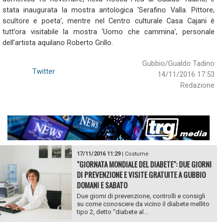
stata inaugurata la mostra antologica ‘Serafino Valla. Pittore,
scultore e poeta’, mentre nel Centro culturale Casa Cajani è
tutt’ora visitabile la mostra ‘Uomo che cammina’, personale
dell’artista aquilano Roberto Grillo.
Gubbio/Gualdo Tadino
Twitter
14/11/2016 17:53
Redazione
17/11/2016 11:29
|
Costume
"GIORNATA MONDIALE DEL DIABETE": DUE GIORNI
DI PREVENZIONE E VISITE GRATUITE A GUBBIO
DOMANI E SABATO
Due giorni di prevenzione, controlli e consigli
su come conoscere da vicino il diabete mellito
tipo 2, detto “diabete al...