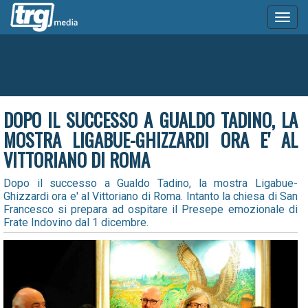
Toggl
naviga
DOPO IL SUCCESSO A GUALDO TADINO, LA
MOSTRA LIGABUE-GHIZZARDI ORA E' AL
VITTORIANO DI ROMA
Dopo il successo a Gualdo Tadino, la mostra Ligabue-
Ghizzardi ora e' al Vittoriano di Roma. Intanto la chiesa di San
Francesco si prepara ad ospitare il Presepe emozionale di
Frate Indovino dal 1 dicembre.