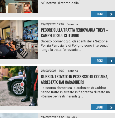
più notizia. Il ritorno della ...
LEGGI
27/03/2023 17:02
|
Cronaca
PECORE SULLA TRATTA FERROVIARIA TREVI –
CAMPELLO SUL CLITUNNO
Sabato pomeriggio, gli agenti della Sezione
Polizia Ferroviaria di Foligno sono intervenuti
lungo la tratta ferroviaria ...
LEGGI
27/03/2023 16:30
|
Cronaca
GUBBIO: TROVATO IN POSSESSO DI COCAINA,
ARRESTATO DAI CARABINEIRI
La scorsa domenica i Carabinieri di Gubbio
hanno tratto in arresto in flagranza di reato un
45enne per reati inerenti gl...
LEGGI
27/03/2023 16:00
|
Attualità