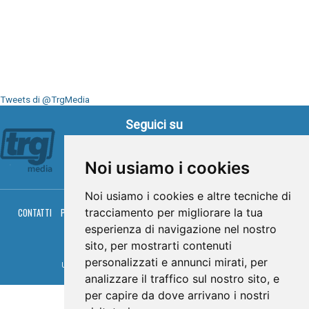
Tweets di @TrgMedia
Seguici su
Noi usiamo i cookies
Noi usiamo i cookies e altre tecniche di
tracciamento per migliorare la tua
CONTATTI
PRIVACY
COOKIES
PALINSESTO
DIRETTA TV
DIRETTA RADIO
RGM HITRADIO
esperienza di navigazione nel nostro
sito, per mostrarti contenuti
© TRG Media 2005-2026
personalizzati e annunci mirati, per
Umbria Televisioni s.r.l. - P.I.00496230541 -
www.trgmedia.it
- Powered by
FFZ
analizzare il traffico sul nostro sito, e
per capire da dove arrivano i nostri