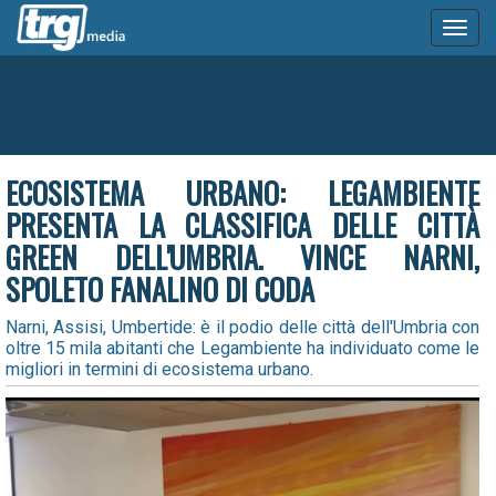
Toggl
naviga
ECOSISTEMA URBANO: LEGAMBIENTE
PRESENTA LA CLASSIFICA DELLE CITTÀ
GREEN DELL'UMBRIA. VINCE NARNI,
SPOLETO FANALINO DI CODA
Narni, Assisi, Umbertide: è il podio delle città dell'Umbria con
oltre 15 mila abitanti che Legambiente ha individuato come le
migliori in termini di ecosistema urbano.