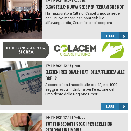
17/11/2024 15:07
|
Attualità
C.CASTELLO: NUOVA SEDE PER "CERAMICHE NOI"
Ha inaugurato a Città di Castello nuova sede
con i nuovi macchinari sostenibili e
all`avanguardia, Ceramiche noi coopera...
LEGGI
17/11/2024 12:48
|
Politica
ELEZIONI REGIONALI: I DATI DELL’AFFLUENZA ALLE
ORE 12
Secondo i dati raccolti alle ore 12, nei 1000
seggi allestiti in Umbria per l’elezione del
Presidente della Regione Umbr...
LEGGI
16/11/2024 17:41
|
Politica
TUTTI INSEDIATI I SEGGI PER LE ELEZIONI
REGIONALI IN UMBRIA