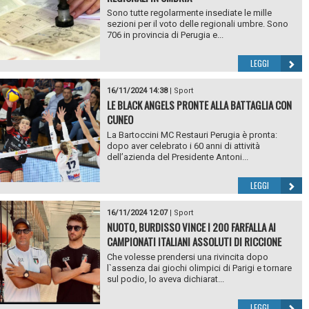
Sono tutte regolarmente insediate le mille
sezioni per il voto delle regionali umbre. Sono
706 in provincia di Perugia e...
LEGGI
16/11/2024 14:38
|
Sport
LE BLACK ANGELS PRONTE ALLA BATTAGLIA CON
CUNEO
La Bartoccini MC Restauri Perugia è pronta:
dopo aver celebrato i 60 anni di attività
dell’azienda del Presidente Antoni...
LEGGI
16/11/2024 12:07
|
Sport
NUOTO, BURDISSO VINCE I 200 FARFALLA AI
CAMPIONATI ITALIANI ASSOLUTI DI RICCIONE
Che volesse prendersi una rivincita dopo
l`assenza dai giochi olimpici di Parigi e tornare
sul podio, lo aveva dichiarat...
LEGGI