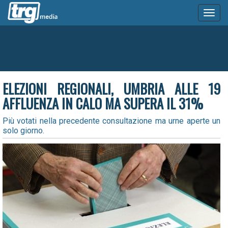
Toggl
naviga
ELEZIONI REGIONALI, UMBRIA ALLE 19
AFFLUENZA IN CALO MA SUPERA IL 31%
Più votati nella precedente consultazione ma urne aperte un
solo giorno.