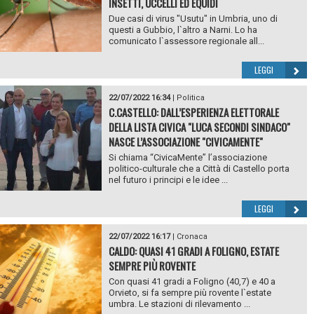
INSETTI, UCCELLI ED EQUIDI
Due casi di virus "Usutu" in Umbria, uno di
questi a Gubbio, l`altro a Narni. Lo ha
comunicato l`assessore regionale all...
LEGGI
22/07/2022 16:34
|
Politica
C.CASTELLO: DALL’ESPERIENZA ELETTORALE
DELLA LISTA CIVICA "LUCA SECONDI SINDACO"
NASCE L’ASSOCIAZIONE "CIVICAMENTE"
Si chiama “CivicaMente” l’associazione
politico-culturale che a Città di Castello porta
nel futuro i principi e le idee ...
LEGGI
22/07/2022 16:17
|
Cronaca
CALDO: QUASI 41 GRADI A FOLIGNO, ESTATE
SEMPRE PIÙ ROVENTE
Con quasi 41 gradi a Foligno (40,7) e 40 a
Orvieto, si fa sempre più rovente l`estate
umbra. Le stazioni di rilevamento ...