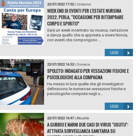
22/07/2022 17:02
|
Costume
WEEK END DI EVENTI PER L'ESTATE NURSINA
2022. PERLA, “OCCASIONE PER RITEMPRARE
CORPO E SPIRITO”
Sarà un week incentrato su musica, narrazione
e danza quello che si appresta a vivere Norcia,
con eventi che compongono ...
LEGGI
22/07/2022 16:52
|
Cronaca
SPOLETO: INDAGATO PER VESSAZIONI FISICHE E
PSICOLOGICHE ALLA COMPAGNA
Ha messo in luce quelle che gli investigatori
definiscono le numerose vessazioni fisiche e
psicologiche compiute negli u...
LEGGI
22/07/2022 16:47
|
Attualità
A GUBBIO E NARNI DUE CASI DI VIRUS "USUTU":
ATTIVATA SORVEGLIANZA SANITARIA SU