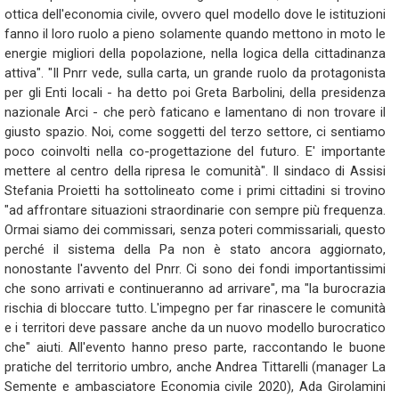
ottica dell'economia civile, ovvero quel modello dove le istituzioni
fanno il loro ruolo a pieno solamente quando mettono in moto le
energie migliori della popolazione, nella logica della cittadinanza
attiva". "Il Pnrr vede, sulla carta, un grande ruolo da protagonista
per gli Enti locali - ha detto poi Greta Barbolini, della presidenza
nazionale Arci - che però faticano e lamentano di non trovare il
giusto spazio. Noi, come soggetti del terzo settore, ci sentiamo
poco coinvolti nella co-progettazione del futuro. E' importante
mettere al centro della ripresa le comunità". Il sindaco di Assisi
Stefania Proietti ha sottolineato come i primi cittadini si trovino
"ad affrontare situazioni straordinarie con sempre più frequenza.
Ormai siamo dei commissari, senza poteri commissariali, questo
perché il sistema della Pa non è stato ancora aggiornato,
nonostante l'avvento del Pnrr. Ci sono dei fondi importantissimi
che sono arrivati e continueranno ad arrivare", ma "la burocrazia
rischia di bloccare tutto. L'impegno per far rinascere le comunità
e i territori deve passare anche da un nuovo modello burocratico
che" aiuti. All'evento hanno preso parte, raccontando le buone
pratiche del territorio umbro, anche Andrea Tittarelli (manager La
Semente e ambasciatore Economia civile 2020), Ada Girolamini