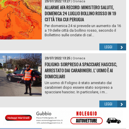
23/07/2022 13:27
|
Cronaca
ALLARME AFA RECORD: MINISTERO SALUTE,
DOMENICA 24 LUGLIO BOLLINO ROSSO IN 19
CITTÀ TRA CUI PERUGIA
Per domenica 24 si prevede un aumento da 16
a 19 delle città da bollino rosso, secondo il
Bollettino sulle ondate di cal...
LEGGI
23/07/2022 13:25
|
Cronaca
FOLIGNO: SORPRESO A SPACCIARE HASCISC,
ARRESTATO DAI CARABINIERI. L' UOMO È AI
DOMICILIARI
Un uomo di Foligno è stato arrestato dai
carabinieri dopo essere stato sorpreso a
spacciare hascisc. In particolare, i m...
LEGGI