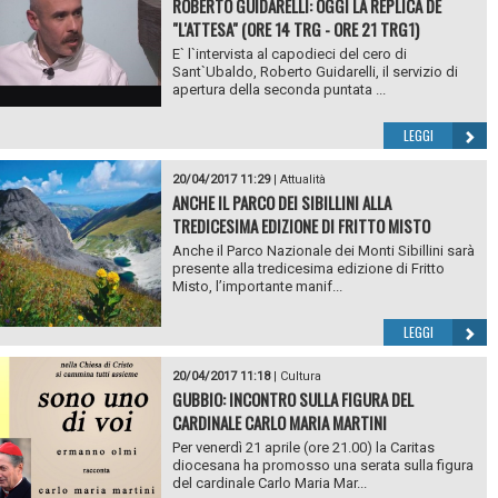
ROBERTO GUIDARELLI: OGGI LA REPLICA DE
"L'ATTESA" (ORE 14 TRG - ORE 21 TRG1)
E` l`intervista al capodieci del cero di
Sant`Ubaldo, Roberto Guidarelli, il servizio di
apertura della seconda puntata ...
LEGGI
20/04/2017 11:29
|
Attualità
ANCHE IL PARCO DEI SIBILLINI ALLA
TREDICESIMA EDIZIONE DI FRITTO MISTO
Anche il Parco Nazionale dei Monti Sibillini sarà
presente alla tredicesima edizione di Fritto
Misto, l’importante manif...
LEGGI
20/04/2017 11:18
|
Cultura
GUBBIO: INCONTRO SULLA FIGURA DEL
CARDINALE CARLO MARIA MARTINI
Per venerdì 21 aprile (ore 21.00) la Caritas
diocesana ha promosso una serata sulla figura
del cardinale Carlo Maria Mar...