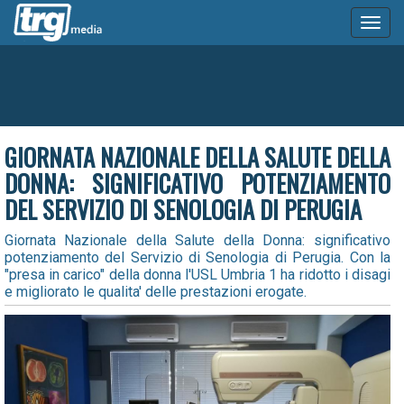
Toggl
naviga
GIORNATA NAZIONALE DELLA SALUTE DELLA
DONNA: SIGNIFICATIVO POTENZIAMENTO
DEL SERVIZIO DI SENOLOGIA DI PERUGIA
Giornata Nazionale della Salute della Donna: significativo
potenziamento del Servizio di Senologia di Perugia. Con la
"presa in carico" della donna l'USL Umbria 1 ha ridotto i disagi
e migliorato le qualita' delle prestazioni erogate.