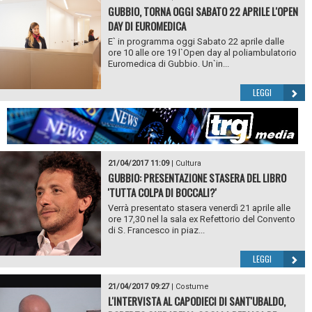
GUBBIO, TORNA OGGI SABATO 22 APRILE L'OPEN
DAY DI EUROMEDICA
E` in programma oggi Sabato 22 aprile dalle
ore 10 alle ore 19 l`Open day al poliambulatorio
Euromedica di Gubbio. Un`in...
LEGGI
21/04/2017 11:09
|
Cultura
GUBBIO: PRESENTAZIONE STASERA DEL LIBRO
'TUTTA COLPA DI BOCCALI?'
Verrà presentato stasera venerdì 21 aprile alle
ore 17,30 nel la sala ex Refettorio del Convento
di S. Francesco in piaz...
LEGGI
21/04/2017 09:27
|
Costume
L'INTERVISTA AL CAPODIECI DI SANT'UBALDO,