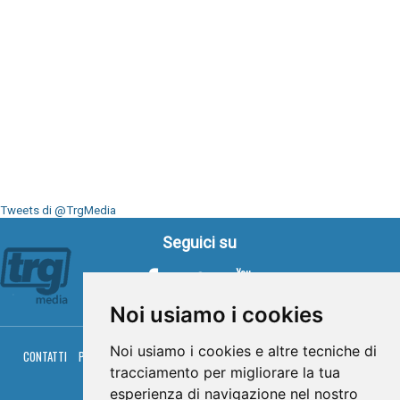
Tweets di @TrgMedia
Seguici su
Noi usiamo i cookies
Noi usiamo i cookies e altre tecniche di
CONTATTI
PRIVACY
COOKIES
PALINSESTO
DIRETTA TV
DIRETTA RADIO
RGM HITRADIO
tracciamento per migliorare la tua
esperienza di navigazione nel nostro
© TRG Media 2005-2026