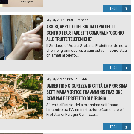
LEGGI
20/04/2017 11:08
|
Cronaca
ASSISI, APPELLO DEL SINDACO PROIETTI
CONTRO I FALSI ADDETTI COMUNALI: "OCCHIO
ALLE TRUFFE TELEFONICHE"
Il Sindaco di Assisi Stefania Proietti rende noto
che, nei giorni scorsi, alcuni cittadini sono stati
chiamati al telefo...
LEGGI
20/04/2017 11:05
|
Attualità
UMBERTIDE: SICUREZZA IN CITTÀ, LA PROSSIMA
SETTIMANA VERTICE TRA AMMINISTRAZIONE
COMUNALE E PREFETTO DI PERUGIA
Si terrà all`inizio della prossima settimana
l`incontro tra l`Amministrazione Comunale e il
Prefetto di Perugia Cannizza...
LEGGI