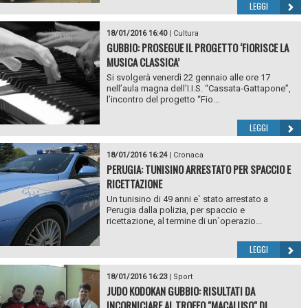
LEGGI
18/01/2016 16:40
|
Cultura
GUBBIO: PROSEGUE IL PROGETTO ‘FIORISCE LA
MUSICA CLASSICA’
Si svolgerà venerdì 22 gennaio alle ore 17
nell’aula magna dell’I.I.S. “Cassata-Gattapone”,
l’incontro del progetto “Fio...
LEGGI
18/01/2016 16:24
|
Cronaca
PERUGIA: TUNISINO ARRESTATO PER SPACCIO E
RICETTAZIONE
Un tunisino di 49 anni e` stato arrestato a
Perugia dalla polizia, per spaccio e
ricettazione, al termine di un`operazio...
LEGGI
18/01/2016 16:23
|
Sport
JUDO KODOKAN GUBBIO: RISULTATI DA
INCORNICIARE AL TROFEO "MACALUSO" DI