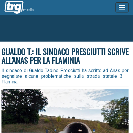
Toggl
naviga
GUALDO T.: IL SINDACO PRESCIUTTI SCRIVE
ALL'ANAS PER LA FLAMINIA
Il sindaco di Gualdo Tadino Presciutti ha scritto ad Anas per
segnalare alcune problematiche sulla strada statale 3 –
Flamina.