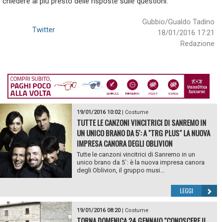
chiedere al più presto delle risposte sulle questioni.
Gubbio/Gualdo Tadino
Twitter
18/01/2016 17:21
Redazione
19/01/2016 10:02
|
Costume
TUTTE LE CANZONI VINCITRICI DI SANREMO IN
UN UNICO BRANO DA 5': A "TRG PLUS" LA NUOVA
IMPRESA CANORA DEGLI OBLIVION
Tutte le canzoni vincitrici di Sanremo in un
unico brano da 5`: è la nuova impresa canora
degli Oblivion, il gruppo musi...
LEGGI
19/01/2016 08:20
|
Costume
TORNA DOMENICA 24 GENNAIO "CONOSCERE IL