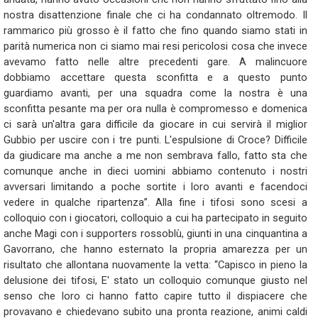
nostra disattenzione finale che ci ha condannato oltremodo. Il
rammarico più grosso è il fatto che fino quando siamo stati in
parità numerica non ci siamo mai resi pericolosi cosa che invece
avevamo fatto nelle altre precedenti gare. A malincuore
dobbiamo accettare questa sconfitta e a questo punto
guardiamo avanti, per una squadra come la nostra è una
sconfitta pesante ma per ora nulla è compromesso e domenica
ci sarà un'altra gara difficile da giocare in cui servirà il miglior
Gubbio per uscire con i tre punti. L'espulsione di Croce? Difficile
da giudicare ma anche a me non sembrava fallo, fatto sta che
comunque anche in dieci uomini abbiamo contenuto i nostri
avversari limitando a poche sortite i loro avanti e facendoci
vedere in qualche ripartenza”. Alla fine i tifosi sono scesi a
colloquio con i giocatori, colloquio a cui ha partecipato in seguito
anche Magi con i supporters rossoblù, giunti in una cinquantina a
Gavorrano, che hanno esternato la propria amarezza per un
risultato che allontana nuovamente la vetta: “Capisco in pieno la
delusione dei tifosi, E' stato un colloquio comunque giusto nel
senso che loro ci hanno fatto capire tutto il dispiacere che
provavano e chiedevano subito una pronta reazione, animi caldi