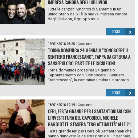
IMPRESA CANORA DEGLI OBLIVION
Tutte le canzoni vincitrici di Sanremo in un
unico brano da 5`: è la nuova impresa canora
degli Oblivion, il gruppo musi...
LEGGI
19/01/2016 08:20
|
Costume
TORNA DOMENICA 24 GENNAIO "CONOSCERE IL
SENTIERO FRANCESCANO", TAPPA DA CITERNA A
SANSEPOLCRO. PARTITE LE ISCRIZIONI
Torna domenica prossima 24 gennaio
l`appuntamento con "Conoscere il Sentiero
Francescano", la camminata culturale promos...
LEGGI
18/01/2016 12:19
|
Costume
CERI, FESTA GRANDE PER I SANTANTONIARI CON
L'INVESTITURA DEL CAPODIECI, MICHELE
GAGGIOTTI. STASERA "TRG ATTUALITÀ" ALLE 21
Festa grande ieri per i ceraioli Santantoniari che
hanno rinnovato le celebrazioni del 17 gennaio,