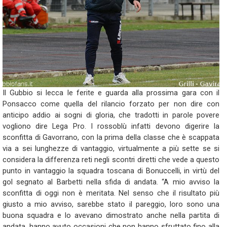
Il Gubbio si lecca le ferite e guarda alla prossima gara con il
Ponsacco come quella del rilancio forzato per non dire con
anticipo addio ai sogni di gloria, che tradotti in parole povere
vogliono dire Lega Pro. I rossoblù infatti devono digerire la
sconfitta di Gavorrano, con la prima della classe che è scappata
via a sei lunghezze di vantaggio, virtualmente a più sette se si
considera la differenza reti negli scontri diretti che vede a questo
punto in vantaggio la squadra toscana di Bonuccelli, in virtù del
gol segnato al Barbetti nella sfida di andata. “A mio avviso la
sconfitta di oggi non è meritata. Nel senso che il risultato più
giusto a mio avviso, sarebbe stato il pareggio, loro sono una
buona squadra e lo avevano dimostrato anche nella partita di
andata, hanno avuto occasioni che non hanno sfruttato fino alla