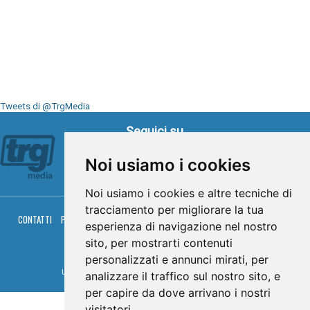
Tweets di @TrgMedia
Seguici su
Noi usiamo i cookies
Noi usiamo i cookies e altre tecniche di
tracciamento per migliorare la tua
CONTATTI
PRIVACY
COOKIES
PALINSESTO
DIRETTA TV
DIRETTA RADIO
esperienza di navigazione nel nostro
RGM HITRADIO
sito, per mostrarti contenuti
© TRG Media 2005-2026
personalizzati e annunci mirati, per
Umbria Televisioni s.r.l. - P.I.00496230541 -
www.trgmedia.it
- Powered by
FFZ
analizzare il traffico sul nostro sito, e
per capire da dove arrivano i nostri
visitatori.