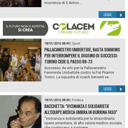
ricorrenza di S.Anton...
LEGGI
18/01/2016 08:49
|
Sport
PALLACANESTRO UMBERTIDE, BASTA SIMMONS
PER INTERROMPERE IL DIGIUNO DI SUCCESSI:
TORINO CEDE IL PASSO 88-73
Successo da urlo per la Pallacanestro
Femminile Umbertide contro la Fixi Piramis
Torino. La squadra di coach Serventi ve...
LEGGI
18/01/2016 08:40
|
Politica
BACCHETTA: "VICINANZA E SOLIDARIETA'
ALL'EQUIPE MEDICA UMBRA IN BURKINA FASO"
“Vicinanza e solidarietà per la straordinaria
opera umanitaria, di alto valore medico-sociale,
che continuano a svolgere...