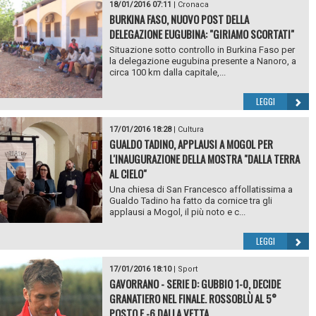
18/01/2016 07:11
|
Cronaca
BURKINA FASO, NUOVO POST DELLA
DELEGAZIONE EUGUBINA: "GIRIAMO SCORTATI"
Situazione sotto controllo in Burkina Faso per
la delegazione eugubina presente a Nanoro, a
circa 100 km dalla capitale,...
LEGGI
17/01/2016 18:28
|
Cultura
GUALDO TADINO, APPLAUSI A MOGOL PER
L'INAUGURAZIONE DELLA MOSTRA "DALLA TERRA
AL CIELO"
Una chiesa di San Francesco affollatissima a
Gualdo Tadino ha fatto da cornice tra gli
applausi a Mogol, il più noto e c...
LEGGI
17/01/2016 18:10
|
Sport
GAVORRANO - SERIE D: GUBBIO 1-0, DECIDE
GRANATIERO NEL FINALE. ROSSOBLÙ AL 5°
POSTO E -6 DALLA VETTA