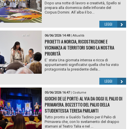
Dopo una notte di lavoro e creatività, Spello si
prepara alla domenica delle Infiorate del
Corpus Domini. All`alba il bo...
LEGGI
06/06/2026 14:48
|
Attualità
PROIETTI A NORCIA, RICOSTRUZIONE E
VICINANZA AI TERRITORI SONO LA NOSTRA
PRIORITÀ
E` stata Una giornata intensa e ricca di
appuntamenti significativi quella che ha visto
protagonista la presidente della...
LEGGI
05/06/2026 16:47
|
Costume
GIOCHI DE LE PORTE: AL VIA DA OGGI IL PALIO DI
PRIMAVERA. BOZZETTO DEL PALIO DELLA
STUDENTESSA TERESA PARLANTI
Tutto pronto a Gualdo Tadinio per il Palio di
Primavera che, con lo svelamento del drappo
stamani al Teatro Talia e nel ...