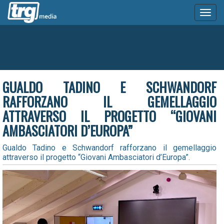
Toggl
naviga
GUALDO TADINO E SCHWANDORF
RAFFORZANO IL GEMELLAGGIO
ATTRAVERSO IL PROGETTO “GIOVANI
AMBASCIATORI D’EUROPA”
Gualdo Tadino e Schwandorf rafforzano il gemellaggio
attraverso il progetto “Giovani Ambasciatori d’Europa”.