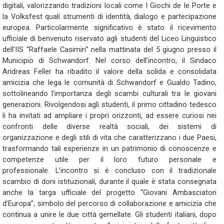
digitali, valorizzando tradizioni locali come I Giochi de le Porte e
la Volksfest quali strumenti di identità, dialogo e partecipazione
europea. Particolarmente significativo è stato il ricevimento
ufficiale di benvenuto riservato agli studenti del Liceo Linguistico
dell’IIS “Raffaele Casimiri” nella mattinata del 5 giugno presso il
Municipio di Schwandorf. Nel corso dell’incontro, il Sindaco
Andreas Feller ha ribadito il valore della solida e consolidata
amicizia che lega le comunità di Schwandorf e Gualdo Tadino,
sottolineando l’importanza degli scambi culturali tra le giovani
generazioni. Rivolgendosi agli studenti, il primo cittadino tedesco
li ha invitati ad ampliare i propri orizzonti, ad essere curiosi nei
confronti delle diverse realtà sociali, dei sistemi di
organizzazione e degli stili di vita che caratterizzano i due Paesi,
trasformando tali esperienze in un patrimonio di conoscenze e
competenze utile per il loro futuro personale e
professionale. L’incontro si è concluso con il tradizionale
scambio di doni istituzionali, durante il quale è stata consegnata
anche la targa ufficiale del progetto “Giovani Ambasciatori
d’Europa”, simbolo del percorso di collaborazione e amicizia che
continua a unire le due città gemellate. Gli studenti italiani, dopo