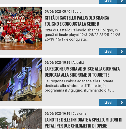
LEGGI
07/06/2026 08:40
|
Sport
CITTÀ DI CASTELLO PALLAVOLO SBANCA
FOLIGNO E CONQUISTA LA SERIE B
Città di Castello Pallavolo sbanca Foligno, in
gara3 di finale playoff 2/3 25/23 23/25 21/25
25/19 15/17 e conquista...
LEGGI
06/06/2026 18:15
|
Attualità
LA REGIONE UMBRIA ADERISCE ALLA GIORNATA
DEDICATA ALLA SINDROME DI TOURETTE
La Regione Umbria aderisce alla Giornata
dedicata alla sindrome di Tourette, in
programma il 7 giugno, illuminando di tu...
LEGGI
06/06/2026 16:18
|
Costume
LA NOTTE DELLE INFIORATE A SPELLO, MILIONI DI
PETALI PER DUE CHILOMETRI DI OPERE