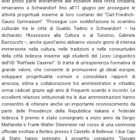
aver preso parte attivamente alle iniziative della festa cittadina,
rimarranno a Schwandorf fino all’11 giugno per proseguire le
attività progettuali insieme ai loro coetanei del “Carl-Friedrich-
Gauss Gymnasium”. “Prosegue con soddisfazione lo scambio
culturale tra le città di Gualdo Tadino e Schwandorf – ha
dichiarato l’Assessore alla Cultura e al Turismo, Gabriele
Bazzucchi –, anche quest’anno abbiamo vissuto giorni di intensa
immersione nella cultura, nelle tradizioni e nelle consuetudini
della città tedesca insieme agli studenti del Liceo Linguistico
dell’IIS “Raffaele Casimiri”. Si tratta di un’esperienza formativa di
grande valore, che consente di promuovere gli ideali europei,
sviluppare progettualità comuni e consolidare rapporti di
amicizia, stima e collaborazione tra amministratori e cittadini,
ormai radicati grazie agli anni di frequenti scambi e incontri. Le
eccellenti relazioni istituzionali tra le due amministrazioni hanno
consentito di ottenere anche un importante riconoscimento da
parte delle Presidenze della Repubblica italiana e federale
tedesca. Il premio è stato consegnato a inizio anno da Sergio
Mattarella e Frank-Walter Steinmeier nel corso di una cerimonia
ufficiale svoltasi a Berlino presso il Castello di Bellevue. I due Capi
di Stato hanno premiato il progetto congiunto “Giovani