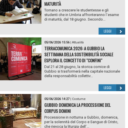
MATURITÀ
Tornano a crescere le studentesse e gli
studenti che in Umbria affronteranno l`esame
di maturità, dal 18 giugno. Secondo...
LEGGI
05/06/2026 15:56
|
Attualità
TERRACOMUNICA 2026: A GUBBIO LA
SETTIMANA DELLA SOSTENIBILITÀ SOCIALE
ESPLORA IL CONCETTO DI "CONFINI"
Dal 21 al 28 giugno, la storica cornice di
Gubbio si trasformerà nella capitale nazionale
della responsabilità collettiv...
LEGGI
05/06/2026 14:27
|
Costume
GUBBIO: DOMENICA LA PROCESSIONE DEL
CORPUS DOMINI
Processione in notturna a Gubbio, domenica,
per la solennità del Corpo e Sangue di Cristo,
che rievoca la liturgia dell’...