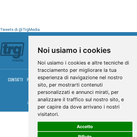
Tweets di @TrgMedia
Seguici su
Noi usiamo i cookies
Noi usiamo i cookies e altre tecniche di
tracciamento per migliorare la tua
esperienza di navigazione nel nostro
CONTATTI
PRIVACY
COOKIES
PALINSESTO
DIRETTA TV
DIRETTA RADIO
sito, per mostrarti contenuti
RGM HITRADIO
personalizzati e annunci mirati, per
© TRG Media 2005-2026
analizzare il traffico sul nostro sito, e
Umbria Televisioni s.r.l. - P.I.00496230541 -
www.trgmedia.it
- Powered by
FFZ
per capire da dove arrivano i nostri
visitatori.
Accetto
Rifiuto