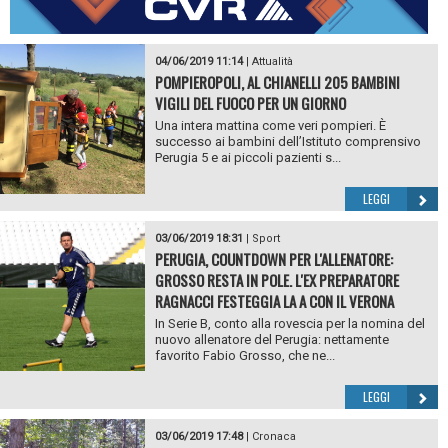
04/06/2019 11:14
|
Attualità
POMPIEROPOLI, AL CHIANELLI 205 BAMBINI
VIGILI DEL FUOCO PER UN GIORNO
Una intera mattina come veri pompieri. È
successo ai bambini dell’Istituto comprensivo
Perugia 5 e ai piccoli pazienti s...
LEGGI
03/06/2019 18:31
|
Sport
PERUGIA, COUNTDOWN PER L'ALLENATORE:
GROSSO RESTA IN POLE. L'EX PREPARATORE
RAGNACCI FESTEGGIA LA A CON IL VERONA
In Serie B, conto alla rovescia per la nomina del
nuovo allenatore del Perugia: nettamente
favorito Fabio Grosso, che ne...
LEGGI
03/06/2019 17:48
|
Cronaca