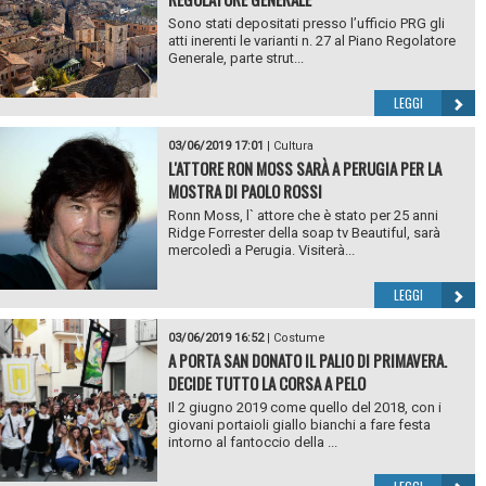
Sono stati depositati presso l’ufficio PRG gli
atti inerenti le varianti n. 27 al Piano Regolatore
Generale, parte strut...
LEGGI
03/06/2019 17:01
|
Cultura
L'ATTORE RON MOSS SARÀ A PERUGIA PER LA
MOSTRA DI PAOLO ROSSI
Ronn Moss, l` attore che è stato per 25 anni
Ridge Forrester della soap tv Beautiful, sarà
mercoledì a Perugia. Visiterà...
LEGGI
03/06/2019 16:52
|
Costume
A PORTA SAN DONATO IL PALIO DI PRIMAVERA.
DECIDE TUTTO LA CORSA A PELO
Il 2 giugno 2019 come quello del 2018, con i
giovani portaioli giallo bianchi a fare festa
intorno al fantoccio della ...