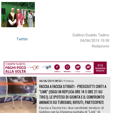
Gubbio/Gualdo Tadino
Twitter
04/06/2019 10:59
Redazione
06/06/2019 08:50
|
Politica
FACCIA A FACCIA STIRATI - PRESCIUTTI CINTI A
"LINK" (OGGI IN REPLICA ORE 14 E ORE 21 SU
TRG1). LE IPOTESI DI GIUNTA E IL CONFRONTO
ANIMATO SU TURISMO, RIFIUTI, PARTECIPATE
Faccia a faccia tra i due candidati sindaco di
Gubbio per la 23esima puntata di "Link" di