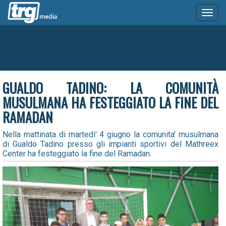
Toggl
naviga
GUALDO TADINO: LA COMUNITÀ
MUSULMANA HA FESTEGGIATO LA FINE DEL
RAMADAN
Nella mattinata di martedi' 4 giugno la comunita' musulmana
di Gualdo Tadino presso gli impianti sportivi del Mathreex
Center ha festeggiato la fine del Ramadan.