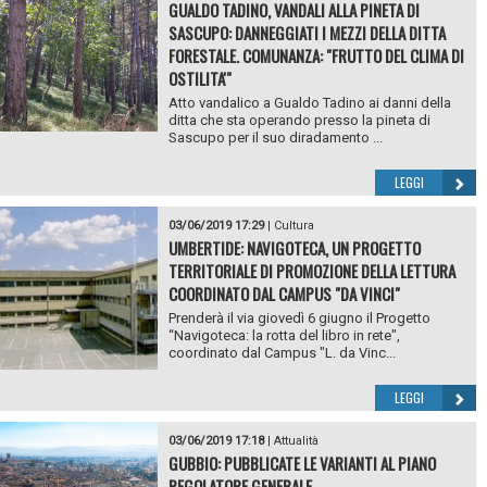
GUALDO TADINO, VANDALI ALLA PINETA DI
SASCUPO: DANNEGGIATI I MEZZI DELLA DITTA
FORESTALE. COMUNANZA: "FRUTTO DEL CLIMA DI
OSTILITA'"
Atto vandalico a Gualdo Tadino ai danni della
ditta che sta operando presso la pineta di
Sascupo per il suo diradamento ...
LEGGI
03/06/2019 17:29
|
Cultura
UMBERTIDE: NAVIGOTECA, UN PROGETTO
TERRITORIALE DI PROMOZIONE DELLA LETTURA
COORDINATO DAL CAMPUS "DA VINCI"
Prenderà il via giovedì 6 giugno il Progetto
“Navigoteca: la rotta del libro in rete",
coordinato dal Campus "L. da Vinc...
LEGGI
03/06/2019 17:18
|
Attualità
GUBBIO: PUBBLICATE LE VARIANTI AL PIANO
REGOLATORE GENERALE