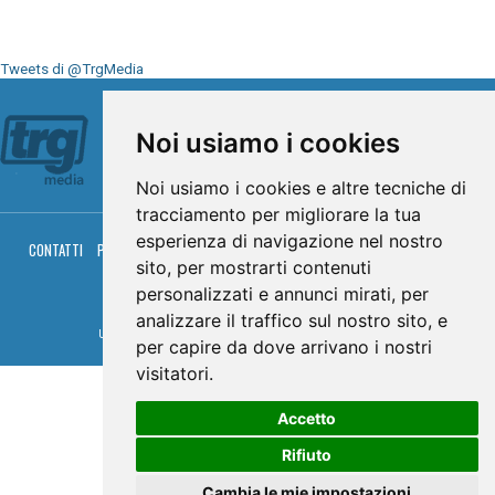
Tweets di @TrgMedia
Seguici su
Noi usiamo i cookies
Noi usiamo i cookies e altre tecniche di
tracciamento per migliorare la tua
esperienza di navigazione nel nostro
CONTATTI
PRIVACY
COOKIES
PALINSESTO
DIRETTA TV
DIRETTA RADIO
sito, per mostrarti contenuti
RGM HITRADIO
personalizzati e annunci mirati, per
© TRG Media 2005-2026
analizzare il traffico sul nostro sito, e
Umbria Televisioni s.r.l. - P.I.00496230541 -
www.trgmedia.it
- Powered by
FFZ
per capire da dove arrivano i nostri
visitatori.
Accetto
Rifiuto
Cambia le mie impostazioni