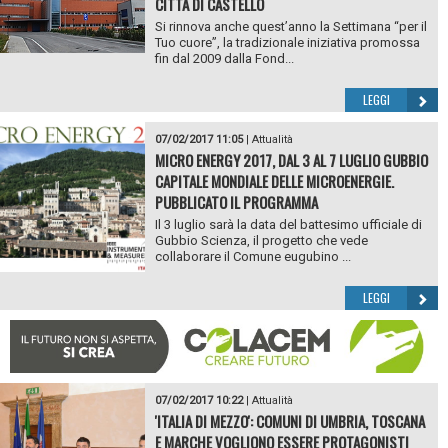
CITTÀ DI CASTELLO
Si rinnova anche quest’anno la Settimana “per il
Tuo cuore”, la tradizionale iniziativa promossa
fin dal 2009 dalla Fond...
LEGGI
07/02/2017 11:05
|
Attualità
MICRO ENERGY 2017, DAL 3 AL 7 LUGLIO GUBBIO
CAPITALE MONDIALE DELLE MICROENERGIE.
PUBBLICATO IL PROGRAMMA
Il 3 luglio sarà la data del battesimo ufficiale di
Gubbio Scienza, il progetto che vede
collaborare il Comune eugubino ...
LEGGI
07/02/2017 10:22
|
Attualità
'ITALIA DI MEZZO': COMUNI DI UMBRIA, TOSCANA
E MARCHE VOGLIONO ESSERE PROTAGONISTI