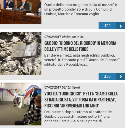
Quello della macroregione ‘Italia di mezzo’ è
un progetto condiviso e di cui i Comuni di
Umbria, Marche e Toscana voglio...
LEGGI
07/02/2017 08:49
|
Attualità
GUBBIO: ‘GIORNO DEL RICORDO’ IN MEMORIA
DELLE VITTIME DELLE FOIBE
Bandiere a mezz`asta negli edifici pubblici,
venerdì 10 febbraio per il “Giorno del Ricordo”,
istituito dalla Repubblica...
LEGGI
07/02/2017 08:12
|
Sport
VOCI DA "FUORIGIOCO". PETTI: "SIAMO SULLA
STRADA GIUSTA, VITTORIA DA RIPARTENZA",
PICCINNI "ARRIVEREMO LONTANO"
Entusiasmo dopo il ritorno alla vittoria del
Gubbio capace di mettere sotto 3-1 una
coriacea Feralpi Salo nella prima di...