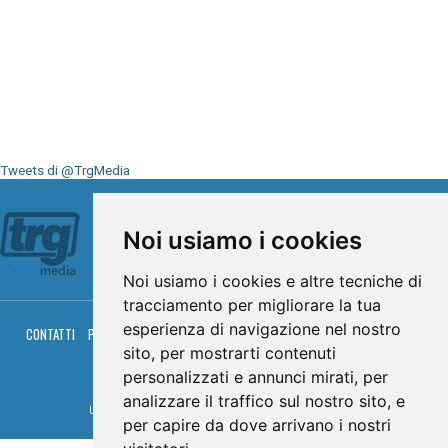
Tweets di @TrgMedia
Seguici su
Noi usiamo i cookies
Noi usiamo i cookies e altre tecniche di
tracciamento per migliorare la tua
esperienza di navigazione nel nostro
CONTATTI
PRIVACY
COOKIES
PALINSESTO
DIRETTA TV
DIRETTA RADIO
RGM HITRADIO
sito, per mostrarti contenuti
personalizzati e annunci mirati, per
© TRG Media 2005-2026
analizzare il traffico sul nostro sito, e
Umbria Televisioni s.r.l. - P.I.00496230541 -
www.trgmedia.it
- Powered by
FFZ
per capire da dove arrivano i nostri