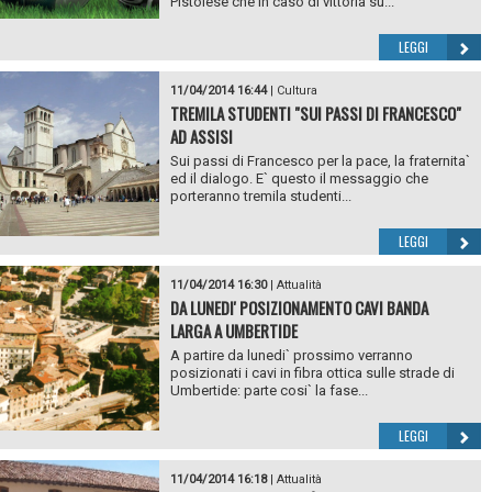
Pistoiese che in caso di vittoria su...
LEGGI
11/04/2014 16:44
|
Cultura
TREMILA STUDENTI "SUI PASSI DI FRANCESCO"
AD ASSISI
Sui passi di Francesco per la pace, la fraternita`
ed il dialogo. E` questo il messaggio che
porteranno tremila studenti...
LEGGI
11/04/2014 16:30
|
Attualità
DA LUNEDI' POSIZIONAMENTO CAVI BANDA
LARGA A UMBERTIDE
A partire da lunedi` prossimo verranno
posizionati i cavi in fibra ottica sulle strade di
Umbertide: parte cosi` la fase...
LEGGI
11/04/2014 16:18
|
Attualità