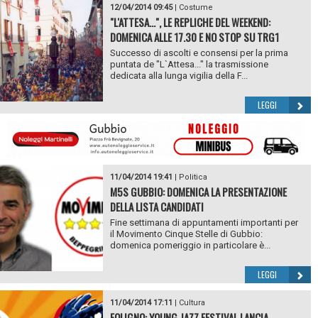
12/04/2014 09:45
|
Costume
"L'ATTESA...", LE REPLICHE DEL WEEKEND:
DOMENICA ALLE 17.30 E NO STOP SU TRG1
Successo di ascolti e consensi per la prima
puntata de "L`Attesa..." la trasmissione
dedicata alla lunga vigilia della F...
LEGGI
11/04/2014 19:41
|
Politica
M5S GUBBIO: DOMENICA LA PRESENTAZIONE
DELLA LISTA CANDIDATI
Fine settimana di appuntamenti importanti per
il Movimento Cinque Stelle di Gubbio:
domenica pomeriggio in particolare è...
LEGGI
11/04/2014 17:11
|
Cultura
FOLIGNO: YOUNG JAZZ FESTIVAL LANCIA