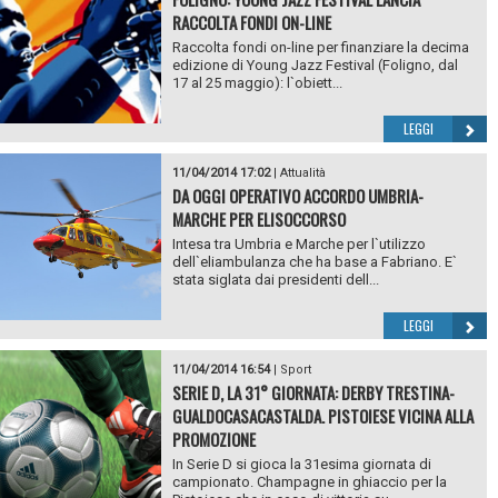
RACCOLTA FONDI ON-LINE
Raccolta fondi on-line per finanziare la decima
edizione di Young Jazz Festival (Foligno, dal
17 al 25 maggio): l`obiett...
LEGGI
11/04/2014 17:02
|
Attualità
DA OGGI OPERATIVO ACCORDO UMBRIA-
MARCHE PER ELISOCCORSO
Intesa tra Umbria e Marche per l`utilizzo
dell`eliambulanza che ha base a Fabriano. E`
stata siglata dai presidenti dell...
LEGGI
11/04/2014 16:54
|
Sport
SERIE D, LA 31° GIORNATA: DERBY TRESTINA-
GUALDOCASACASTALDA. PISTOIESE VICINA ALLA
PROMOZIONE
In Serie D si gioca la 31esima giornata di
campionato. Champagne in ghiaccio per la