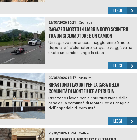
LEGGI
29/05/2026 16:21
|
Cronaca
RAGAZZO MORTO IN UMBRIA DOPO SCONTRO
TRA UN CICLOMOTORE E UN CAMION
Un ragazzo non ancora maggiorenne è morto
dopo che il ciclomotore sul quale viaggiava ha
urtato un camion lungo la stata...
LEGGI
29/05/2026 15:47
|
Attualità
RIPARTONO I LAVORI PER LA CASA DELLA
COMUNITÀ DI MONTELUCE A PERUGIA
Ripartono i lavori per la ristrutturazione della
casa della comunità di Monteluce a Perugia e
dell`ospedale di comunità ...
LEGGI
29/05/2026 15:14
|
Cultura
INAUGURATO IL 'RIDOTTO' DEL TEATRO