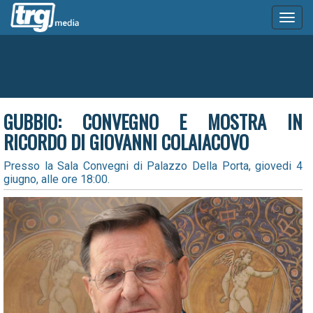
Toggl
naviga
GUBBIO: CONVEGNO E MOSTRA IN
RICORDO DI GIOVANNI COLAIACOVO
Presso la Sala Convegni di Palazzo Della Porta, giovedi 4
giugno, alle ore 18:00.