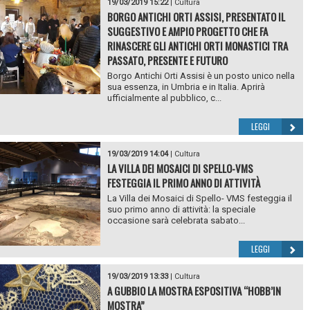
19/03/2019 15:22
|
Cultura
BORGO ANTICHI ORTI ASSISI, PRESENTATO IL
SUGGESTIVO E AMPIO PROGETTO CHE FA
RINASCERE GLI ANTICHI ORTI MONASTICI TRA
PASSATO, PRESENTE E FUTURO
Borgo Antichi Orti Assisi è un posto unico nella
sua essenza, in Umbria e in Italia. Aprirà
ufficialmente al pubblico, c...
LEGGI
19/03/2019 14:04
|
Cultura
LA VILLA DEI MOSAICI DI SPELLO-VMS
FESTEGGIA IL PRIMO ANNO DI ATTIVITÀ
La Villa dei Mosaici di Spello- VMS festeggia il
suo primo anno di attività: la speciale
occasione sarà celebrata sabato...
LEGGI
19/03/2019 13:33
|
Cultura
A GUBBIO LA MOSTRA ESPOSITIVA “HOBB’IN
MOSTRA”