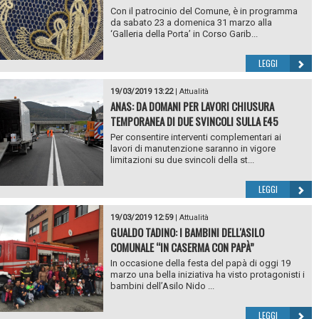
Con il patrocinio del Comune, è in programma
da sabato 23 a domenica 31 marzo alla
‘Galleria della Porta’ in Corso Garib...
LEGGI
19/03/2019 13:22
|
Attualità
ANAS: DA DOMANI PER LAVORI CHIUSURA
TEMPORANEA DI DUE SVINCOLI SULLA E45
Per consentire interventi complementari ai
lavori di manutenzione saranno in vigore
limitazioni su due svincoli della st...
LEGGI
19/03/2019 12:59
|
Attualità
GUALDO TADINO: I BAMBINI DELL'ASILO
COMUNALE “IN CASERMA CON PAPÀ”
In occasione della festa del papà di oggi 19
marzo una bella iniziativa ha visto protagonisti i
bambini dell’Asilo Nido ...
LEGGI