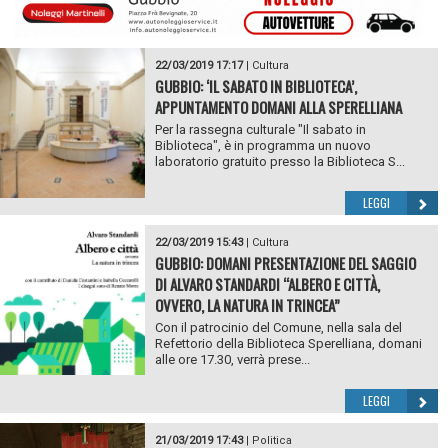
22/03/2019 17:17
|
Cultura
GUBBIO: ‘IL SABATO IN BIBLIOTECA’,
APPUNTAMENTO DOMANI ALLA SPERELLIANA
Per la rassegna culturale "Il sabato in
Biblioteca", è in programma un nuovo
laboratorio gratuito presso la Biblioteca S...
LEGGI
22/03/2019 15:43
|
Cultura
GUBBIO: DOMANI PRESENTAZIONE DEL SAGGIO
DI ALVARO STANDARDI “ALBERO E CITTÀ,
OVVERO, LA NATURA IN TRINCEA”
Con il patrocinio del Comune, nella sala del
Refettorio della Biblioteca Sperelliana, domani
alle ore 17.30, verrà prese...
LEGGI
21/03/2019 17:43
|
Politica