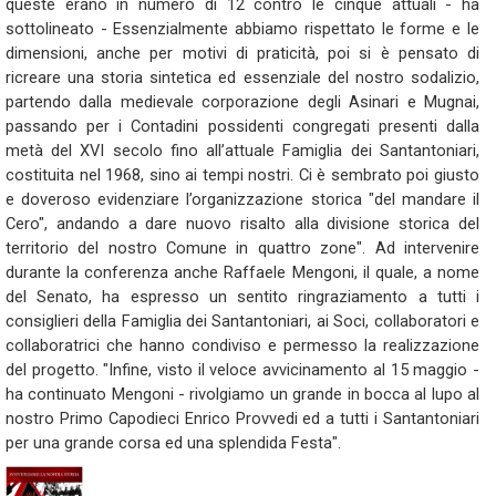
queste erano in numero di 12 contro le cinque attuali - ha
sottolineato - Essenzialmente abbiamo rispettato le forme e le
dimensioni, anche per motivi di praticità, poi si è pensato di
ricreare una storia sintetica ed essenziale del nostro sodalizio,
partendo dalla medievale corporazione degli Asinari e Mugnai,
passando per i Contadini possidenti congregati presenti dalla
metà del XVI secolo fino all’attuale Famiglia dei Santantoniari,
costituita nel 1968, sino ai tempi nostri. Ci è sembrato poi giusto
e doveroso evidenziare l’organizzazione storica "del mandare il
Cero", andando a dare nuovo risalto alla divisione storica del
territorio del nostro Comune in quattro zone". Ad intervenire
durante la conferenza anche Raffaele Mengoni, il quale, a nome
del Senato, ha espresso un sentito ringraziamento a tutti i
consiglieri della Famiglia dei Santantoniari, ai Soci, collaboratori e
collaboratrici che hanno condiviso e permesso la realizzazione
del progetto. "Infine, visto il veloce avvicinamento al 15 maggio -
ha continuato Mengoni - rivolgiamo un grande in bocca al lupo al
nostro Primo Capodieci Enrico Provvedi ed a tutti i Santantoniari
per una grande corsa ed una splendida Festa".