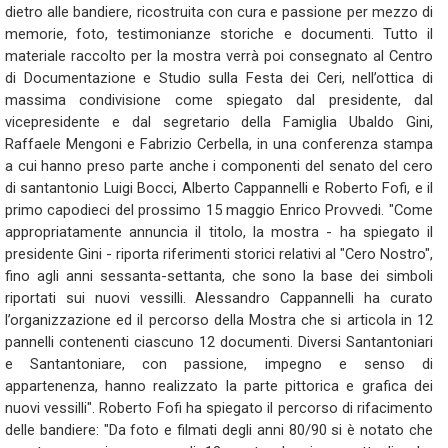
dietro alle bandiere, ricostruita con cura e passione per mezzo di
memorie, foto, testimonianze storiche e documenti. Tutto il
materiale raccolto per la mostra verrà poi consegnato al Centro
di Documentazione e Studio sulla Festa dei Ceri, nell’ottica di
massima condivisione come spiegato dal presidente, dal
vicepresidente e dal segretario della Famiglia Ubaldo Gini,
Raffaele Mengoni e Fabrizio Cerbella, in una conferenza stampa
a cui hanno preso parte anche i componenti del senato del cero
di santantonio Luigi Bocci, Alberto Cappannelli e Roberto Fofi, e il
primo capodieci del prossimo 15 maggio Enrico Provvedi. "Come
appropriatamente annuncia il titolo, la mostra - ha spiegato il
presidente Gini - riporta riferimenti storici relativi al "Cero Nostro",
fino agli anni sessanta-settanta, che sono la base dei simboli
riportati sui nuovi vessilli. Alessandro Cappannelli ha curato
l’organizzazione ed il percorso della Mostra che si articola in 12
pannelli contenenti ciascuno 12 documenti. Diversi Santantoniari
e Santantoniare, con passione, impegno e senso di
appartenenza, hanno realizzato la parte pittorica e grafica dei
nuovi vessilli". Roberto Fofi ha spiegato il percorso di rifacimento
delle bandiere: "Da foto e filmati degli anni 80/90 si è notato che