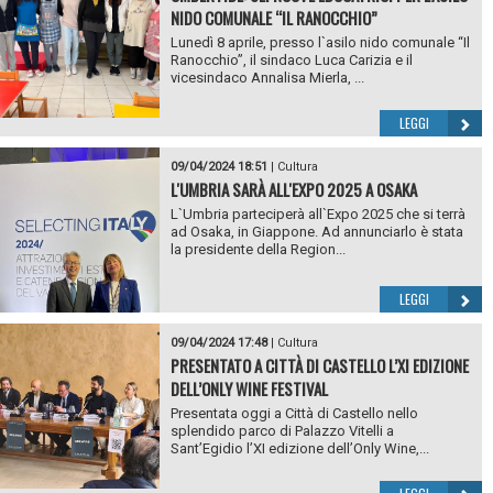
NIDO COMUNALE “IL RANOCCHIO”
Lunedì 8 aprile, presso l`asilo nido comunale “Il
Ranocchio”, il sindaco Luca Carizia e il
vicesindaco Annalisa Mierla, ...
LEGGI
09/04/2024 18:51
|
Cultura
L'UMBRIA SARÀ ALL'EXPO 2025 A OSAKA
L`Umbria parteciperà all`Expo 2025 che si terrà
ad Osaka, in Giappone. Ad annunciarlo è stata
la presidente della Region...
LEGGI
09/04/2024 17:48
|
Cultura
PRESENTATO A CITTÀ DI CASTELLO L’XI EDIZIONE
DELL’ONLY WINE FESTIVAL
Presentata oggi a Città di Castello nello
splendido parco di Palazzo Vitelli a
Sant’Egidio l’XI edizione dell’Only Wine,...