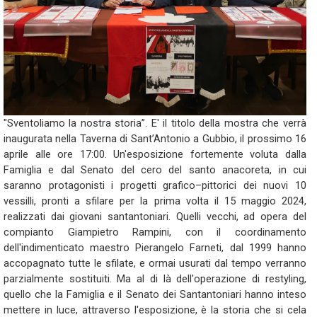
"Sventoliamo la nostra storia”. E' il titolo della mostra che verrà
inaugurata nella Taverna di Sant’Antonio a Gubbio, il prossimo 16
aprile alle ore 17:00. Un'esposizione fortemente voluta dalla
Famiglia e dal Senato del cero del santo anacoreta, in cui
saranno protagonisti i progetti grafico–pittorici dei nuovi 10
vessilli, pronti a sfilare per la prima volta il 15 maggio 2024,
realizzati dai giovani santantoniari. Quelli vecchi, ad opera del
compianto Giampietro Rampini, con il coordinamento
dell'indimenticato maestro Pierangelo Farneti, dal 1999 hanno
accopagnato tutte le sfilate, e ormai usurati dal tempo verranno
parzialmente sostituiti. Ma al di là dell'operazione di restyling,
quello che la Famiglia e il Senato dei Santantoniari hanno inteso
mettere in luce, attraverso l'esposizione, è la storia che si cela