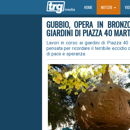
HOME
HOME
NOTIZIE
VI
GUBBIO, OPERA IN BRONZO
GIARDINI DI PIAZZA 40 MART
Lavori in corso ai giardini di Piazza 40 
pensata per ricordare il terribile eccid
di pace e speranza.