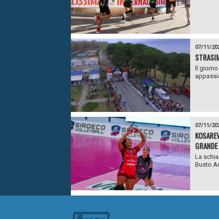
07/11/20
STRASIM
Il giorn
appassio
07/11/20
KOSAREV
GRANDE 
La schiac
Busto Ars