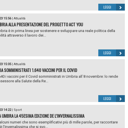
LEGGI
23 15:56
|
Attualità
BRIA ALLA PRESENTAZIONE DEL PROGETTO ACT YOU
bria è in prima linea per sostenere e sviluppare una reale politica della
lità attraverso il lavoro dei...
LEGGI
23 15:05
|
Attualità
IA SOMMINISTRATI 1.640 VACCINI PER IL COVID
40 i vaccini per il Covid somministrati in Umbria all`8 novembre: lo rende
sessore alla Salute della Re...
LEGGI
23 14:22
|
Sport
A UMBRA LA 45ESIMA EDIZIONE DE L’INVERNALISSIMA
alcuni numeri che sono esemplificativi più di mille parole, per raccontare
 l’Invernalissima che si svo...