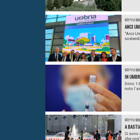
07/11/20
ANCI UM
"Anci Um
sostenibi
07/11/20
IN UMBR
Sono 1.6
noto l`as
07/11/20
A BASTI
Ci sono 
che cos’è