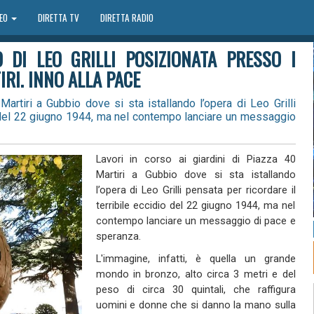
DEO
DIRETTA TV
DIRETTA RADIO
 DI LEO GRILLI POSIZIONATA PRESSO I
IRI. INNO ALLA PACE
Martiri a Gubbio dove si sta istallando l’opera di Leo Grilli
io del 22 giugno 1944, ma nel contempo lanciare un messaggio
Lavori in corso ai giardini di Piazza 40
Martiri a Gubbio dove si sta istallando
l’opera di Leo Grilli pensata per ricordare il
terribile eccidio del 22 giugno 1944, ma nel
contempo lanciare un messaggio di pace e
speranza.
L'immagine, infatti, è quella un grande
mondo in bronzo, alto circa 3 metri e del
peso di circa 30 quintali, che raffigura
uomini e donne che si danno la mano sulla