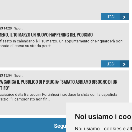
LEGGI
23 14:20
|
Sport
ENO, IL 10 MARZO UN NUOVO HAPPENING DEL PODISMO
o fissato in calendario è il 10 marzo. Un appuntamento che riguarderà ogni
nato di corsa su strada perch...
LEGGI
23 13:54
|
Sport
A CARICA IL PUBBLICO DI PERUGIA: “SABATO ABBIAMO BISOGNO DI UN
TIFO”
ciatrice della Bartoccini Fortinfissi introduce la sfida con la capolista
izio: “Il campionato non fin...
LEGGI
Noi usiamo i coo
Seguici su
Noi usiamo i cookies e al