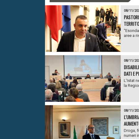
08/11/20
PASTORE
TERRITO
“Esondaz
aree a ri
08/11/20
DISABIL
DATI E 
L’Istat n
la Region
08/11/20
L'UMBRIA
AUMENTO
Droga, f
numeri i