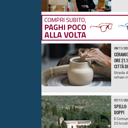
08/11/20
CERAMIC
ORE 21.
CITTÀ D
Strada d
refrain m
07/11/20
SPELLO:
DOPPI
Il Comun
25 loculi