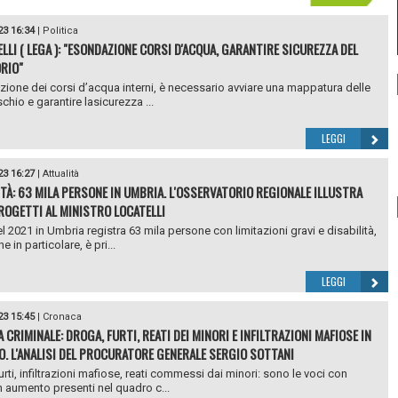
23 16:34
|
Politica
LLI ( LEGA ): "ESONDAZIONE CORSI D'ACQUA, GARANTIRE SICUREZZA DEL
RIO"
ione dei corsi d’acqua interni, è necessario avviare una mappatura delle
schio e garantire lasicurezza ...
LEGGI
23 16:27
|
Attualità
ITÀ: 63 MILA PERSONE IN UMBRIA. L'OSSERVATORIO REGIONALE ILLUSTRA
PROGETTI AL MINISTRO LOCATELLI
el 2021 in Umbria registra 63 mila persone con limitazioni gravi e disabilità,
e in particolare, è pri...
LEGGI
23 15:45
|
Cronaca
 CRIMINALE: DROGA, FURTI, REATI DEI MINORI E INFILTRAZIONI MAFIOSE IN
. L'ANALISI DEL PROCURATORE GENERALE SERGIO SOTTANI
urti, infiltrazioni mafiose, reati commessi dai minori: sono le voci con
n aumento presenti nel quadro c...