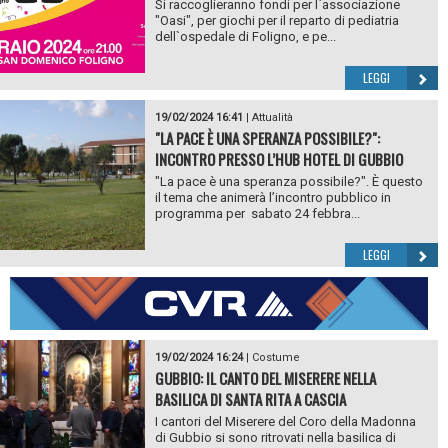
Si raccoglieranno fondi per l`associazione
"Oasi", per giochi per il reparto di pediatria
dell`ospedale di Foligno, e pe...
LEGGI
19/02/2024 16:41
|
Attualità
"LA PACE È UNA SPERANZA POSSIBILE?":
INCONTRO PRESSO L’HUB HOTEL DI GUBBIO
"La pace è una speranza possibile?". È questo
il tema che animerà l’incontro pubblico in
programma per sabato 24 febbra...
LEGGI
19/02/2024 16:24
|
Costume
GUBBIO: IL CANTO DEL MISERERE NELLA
BASILICA DI SANTA RITA A CASCIA
I cantori del Miserere del Coro della Madonna
di Gubbio si sono ritrovati nella basilica di