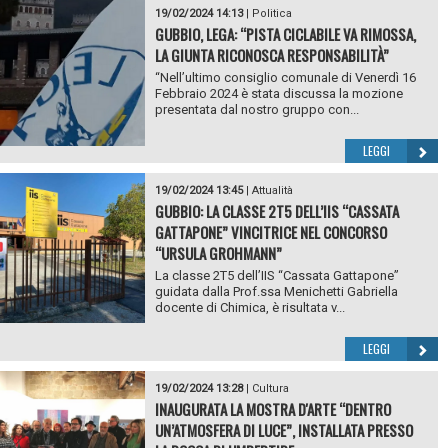
19/02/2024 14:13
|
Politica
GUBBIO, LEGA: “PISTA CICLABILE VA RIMOSSA,
LA GIUNTA RICONOSCA RESPONSABILITÀ”
“Nell’ultimo consiglio comunale di Venerdì 16
Febbraio 2024 è stata discussa la mozione
presentata dal nostro gruppo con...
LEGGI
19/02/2024 13:45
|
Attualità
GUBBIO: LA CLASSE 2T5 DELL’IIS “CASSATA
GATTAPONE” VINCITRICE NEL CONCORSO
“URSULA GROHMANN”
La classe 2T5 dell’IIS “Cassata Gattapone”
guidata dalla Prof.ssa Menichetti Gabriella
docente di Chimica, è risultata v...
LEGGI
19/02/2024 13:28
|
Cultura
INAUGURATA LA MOSTRA D'ARTE “DENTRO
UN’ATMOSFERA DI LUCE”, INSTALLATA PRESSO