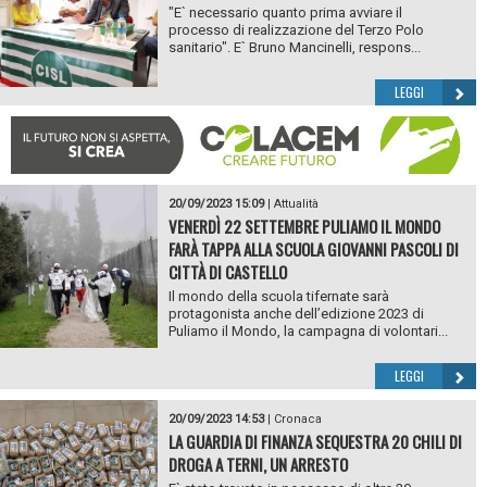
"E` necessario quanto prima avviare il
processo di realizzazione del Terzo Polo
sanitario". E` Bruno Mancinelli, respons...
LEGGI
20/09/2023 15:09
|
Attualità
VENERDÌ 22 SETTEMBRE PULIAMO IL MONDO
FARÀ TAPPA ALLA SCUOLA GIOVANNI PASCOLI DI
CITTÀ DI CASTELLO
Il mondo della scuola tifernate sarà
protagonista anche dell’edizione 2023 di
Puliamo il Mondo, la campagna di volontari...
LEGGI
20/09/2023 14:53
|
Cronaca
LA GUARDIA DI FINANZA SEQUESTRA 20 CHILI DI
DROGA A TERNI, UN ARRESTO