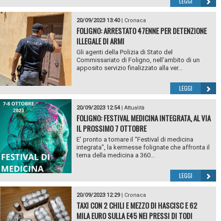
LEGGI
20/09/2023 13:40
|
Cronaca
FOLIGNO: ARRESTATO 47ENNE PER DETENZIONE
ILLEGALE DI ARMI
Gli agenti della Polizia di Stato del
Commissariato di Foligno, nell’ambito di un
apposito servizio finalizzato alla ver...
LEGGI
20/09/2023 12:54
|
Attualità
FOLIGNO: FESTIVAL MEDICINA INTEGRATA, AL VIA
IL PROSSIMO 7 OTTOBRE
E’ pronto a tornare il “Festival di medicina
integrata”, la kermesse folignate che affronta il
tema della medicina a 360...
LEGGI
20/09/2023 12:29
|
Cronaca
TAXI CON 2 CHILI E MEZZO DI HASCISC E 62
MILA EURO SULLA E45 NEI PRESSI DI TODI