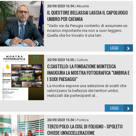
20/09/2023 16:34
|
Attualità
IL QUESTORE BELLASSAI LASCIA IL CAPOLUOGO
UMBRO PER CATANIA
"Vado via da Perugia contento di assumere un
incarico importante ma non a cuor leggero.
Quella che ho trovato è una terr...
LEGGI
20/09/2023 16:05
|
Cultura
C.CASTELLO: LA FONDAZIONE MONTESCA
INAUGURA LA MOSTRA FOTOGRAFICA "UMBRIA E
I SUOI PAESAGGI"
La mostra espone una selezione di scatti che
valorizzano la bellezza dei territori umbri,
realizzati dai partecipanti al...
LEGGI
20/09/2023 15:34
|
Politica
TERZO POLO: LA CISL DI FOLIGNO - SPOLETO
CHIEDE UN'ACCELLERAZIONE