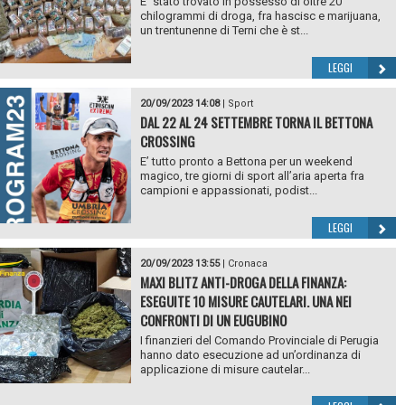
E` stato trovato in possesso di oltre 20
chilogrammi di droga, fra hascisc e marijuana,
un trentunenne di Terni che è st...
LEGGI
20/09/2023 14:08
|
Sport
DAL 22 AL 24 SETTEMBRE TORNA IL BETTONA
CROSSING
E’ tutto pronto a Bettona per un weekend
magico, tre giorni di sport all’aria aperta fra
campioni e appassionati, podist...
LEGGI
20/09/2023 13:55
|
Cronaca
MAXI BLITZ ANTI-DROGA DELLA FINANZA:
ESEGUITE 10 MISURE CAUTELARI. UNA NEI
CONFRONTI DI UN EUGUBINO
I finanzieri del Comando Provinciale di Perugia
hanno dato esecuzione ad un’ordinanza di
applicazione di misure cautelar...