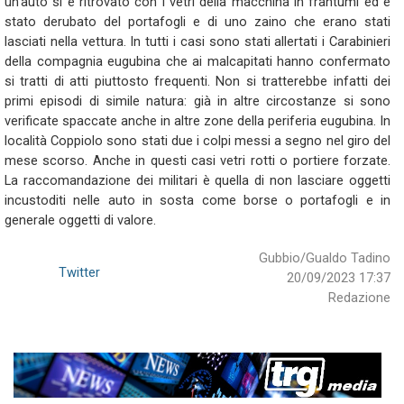
un'auto si è ritrovato con i vetri della macchina in frantumi ed è
stato derubato del portafogli e di uno zaino che erano stati
lasciati nella vettura. In tutti i casi sono stati allertati i Carabinieri
della compagnia eugubina che ai malcapitati hanno confermato
si tratti di atti piuttosto frequenti. Non si tratterebbe infatti dei
primi episodi di simile natura: già in altre circostanze si sono
verificate spaccate anche in altre zone della periferia eugubina. In
località Coppiolo sono stati due i colpi messi a segno nel giro del
mese scorso. Anche in questi casi vetri rotti o portiere forzate.
La raccomandazione dei militari è quella di non lasciare oggetti
incustoditi nelle auto in sosta come borse o portafogli e in
generale oggetti di valore.
Gubbio/Gualdo Tadino
Twitter
20/09/2023 17:37
Redazione