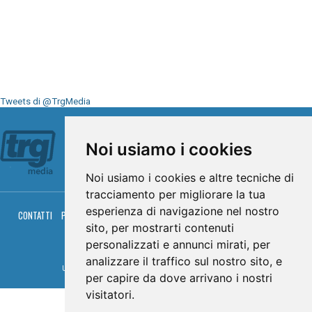
Tweets di @TrgMedia
Seguici su
Noi usiamo i cookies
Noi usiamo i cookies e altre tecniche di
tracciamento per migliorare la tua
esperienza di navigazione nel nostro
CONTATTI
PRIVACY
COOKIES
PALINSESTO
DIRETTA TV
DIRETTA RADIO
sito, per mostrarti contenuti
RGM HITRADIO
personalizzati e annunci mirati, per
© TRG Media 2005-2026
analizzare il traffico sul nostro sito, e
Umbria Televisioni s.r.l. - P.I.00496230541 -
www.trgmedia.it
- Powered by
FFZ
per capire da dove arrivano i nostri
visitatori.