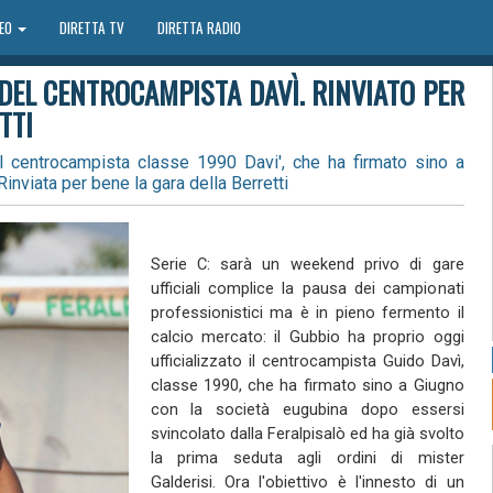
DEO
DIRETTA TV
DIRETTA RADIO
 DEL CENTROCAMPISTA DAVÌ. RINVIATO PER
TTI
 del centrocampista classe 1990 Davi', che ha firmato sino a
Rinviata per bene la gara della Berretti
Serie C: sarà un weekend privo di gare
ufficiali complice la pausa dei campionati
professionistici ma è in pieno fermento il
calcio mercato: il Gubbio ha proprio oggi
ufficializzato il centrocampista Guido Davì,
classe 1990, che ha firmato sino a Giugno
con la società eugubina dopo essersi
svincolato dalla Feralpisalò ed ha già svolto
la prima seduta agli ordini di mister
Galderisi. Ora l'obiettivo è l'innesto di un