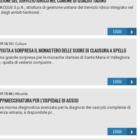
ZIONE DEL SERVIZIO IDRICO NEL COMUNE DI GUALDO TADINO
QUE S.p.A., struttura di gestione unitaria del Servizio Idrico Integrato nel
 degli ambiti territorial...
LEGGI
19 16:15
|
Cultura
 VISITA A SORPRESA IL MONASTERO DELLE SUORE DI CLAUSURA A SPELLO
una grande sorpresa per le monache clarisse di Santa Maria in Vallegloria
, quella di vedersi comparire...
LEGGI
19 15:46
|
Attualità
PPARECCHIATURA PER L'OSPEDALE DI ASSISI
a risorsa diagnostica avanzata per la diagnosi dei casi più complessi di
nza urinaria, è disponibile pr...
LEGGI