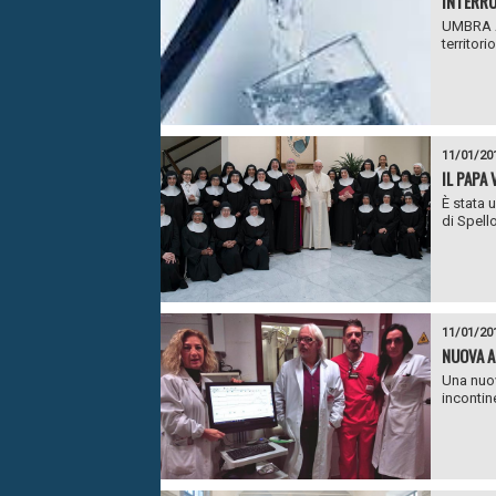
INTERRU
UMBRA AC
territorio
11/01/20
IL PAPA
È stata 
di Spello
11/01/20
NUOVA A
Una nuov
incontine