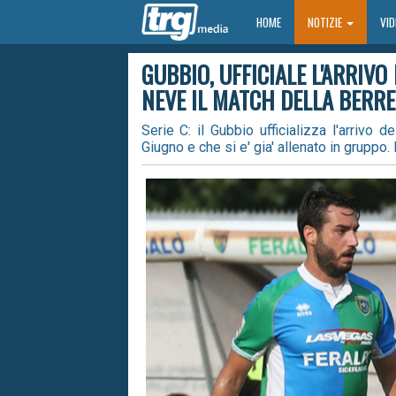
HOME
HOME
NOTIZIE
VI
GUBBIO, UFFICIALE L'ARRIVO
NEVE IL MATCH DELLA BERRE
Serie C: il Gubbio ufficializza l'arrivo
Giugno e che si e' gia' allenato in gruppo. 