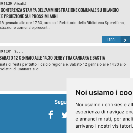
19 15:29
|
Attualità
 CONFERENZA STAMPA DELL’AMMINISTRAZIONE COMUNALE SU BILANCIO
 E PROIEZIONE SUI PROSSIMI ANNI
18 gennaio alle ore 17.30, presso il Refettorio della Biblioteca Sperelliana,
strazione comunale present...
LEGGI
19 15:01
|
Sport
 SABATO 12 GENNAIO ALLE 14.30 DERBY TRA CANNARA E BASTIA
nata di festa per tutto il calcio regionale. Sabato 12 gennaio alle 14.30 allo
oletini di Cannara si di...
LEGGI
Noi usiamo i coo
Seguici su
Noi usiamo i cookies e al
esperienza di navigazione
e annunci mirati, per anal
arrivano i nostri visitatori.