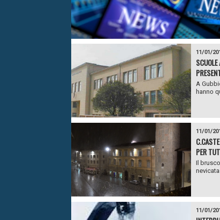
11/01/20
SCUOLE 
PRESENT
A Gubbio
hanno qu
11/01/20
C.CASTE
PER TUT
Il brusc
nevicata 
11/01/20