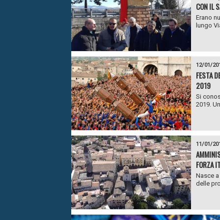
CON IL 
Erano nu
lungo Vi
12/01/20
FESTA DE
2019
Si conos
2019. Un
11/01/20
AMMINIS
FORZA I
Nasce a 
delle pr