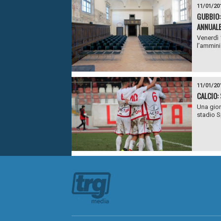
11/01/20
GUBBIO:
ANNUALE
Venerdì 
l’ammini
11/01/20
CALCIO:
Una gior
stadio Sp