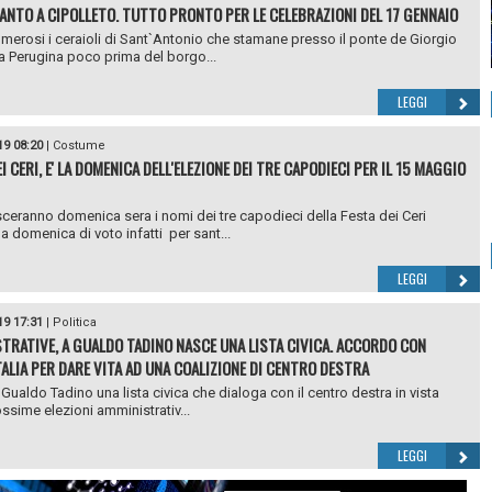
SANTO A CIPOLLETO. TUTTO PRONTO PER LE CELEBRAZIONI DEL 17 GENNAIO
merosi i ceraioli di Sant`Antonio che stamane presso il ponte de Giorgio
a Perugina poco prima del borgo...
LEGGI
19 08:20
|
Costume
I CERI, E' LA DOMENICA DELL'ELEZIONE DEI TRE CAPODIECI PER IL 15 MAGGIO
ceranno domenica sera i nomi dei tre capodieci della Festa dei Ceri
a domenica di voto infatti per sant...
LEGGI
19 17:31
|
Politica
TRATIVE, A GUALDO TADINO NASCE UNA LISTA CIVICA. ACCORDO CON
TALIA PER DARE VITA AD UNA COALIZIONE DI CENTRO DESTRA
Gualdo Tadino una lista civica che dialoga con il centro destra in vista
ossime elezioni amministrativ...
LEGGI