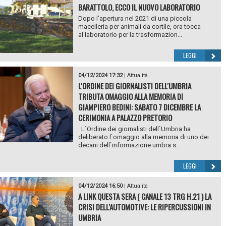
BARATTOLO, ECCO IL NUOVO LABORATORIO
Dopo l’apertura nel 2021 di una piccola
macelleria per animali da cortile, ora tocca
al laboratorio per la trasformazion...
LEGGI
04/12/2024 17:32
|
Attualità
L'ORDINE DEI GIORNALISTI DELL'UMBRIA
TRIBUTA OMAGGIO ALLA MEMORIA DI
GIAMPIERO BEDINI: SABATO 7 DICEMBRE LA
CERIMONIA A PALAZZO PRETORIO
L`Ordine dei giornalisti dell`Umbria ha
deliberato l`omaggio alla memoria di uno dei
decani dell`informazione umbra s...
LEGGI
04/12/2024 16:50
|
Attualità
A LINK QUESTA SERA ( CANALE 13 TRG H.21 ) LA
CRISI DELL'AUTOMOTIVE: LE RIPERCUSSIONI IN
UMBRIA