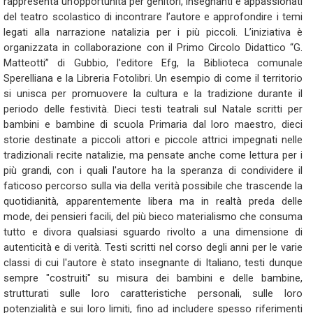
rappresenta un’opportunità per genitori, insegnanti e appassionati
del teatro scolastico di incontrare l’autore e approfondire i temi
legati alla narrazione natalizia per i più piccoli. L’iniziativa è
organizzata in collaborazione con il Primo Circolo Didattico “G.
Matteotti” di Gubbio, l'editore Efg, la Biblioteca comunale
Sperelliana e la Libreria Fotolibri. Un esempio di come il territorio
si unisca per promuovere la cultura e la tradizione durante il
periodo delle festività. Dieci testi teatrali sul Natale scritti per
bambini e bambine di scuola Primaria dal loro maestro, dieci
storie destinate a piccoli attori e piccole attrici impegnati nelle
tradizionali recite natalizie, ma pensate anche come lettura per i
più grandi, con i quali l'autore ha la speranza di condividere il
faticoso percorso sulla via della verità possibile che trascende la
quotidianità, apparentemente libera ma in realtà preda delle
mode, dei pensieri facili, del più bieco materialismo che consuma
tutto e divora qualsiasi sguardo rivolto a una dimensione di
autenticità e di verità. Testi scritti nel corso degli anni per le varie
classi di cui l'autore è stato insegnante di Italiano, testi dunque
sempre "costruiti" su misura dei bambini e delle bambine,
strutturati sulle loro caratteristiche personali, sulle loro
potenzialità e sui loro limiti, fino ad includere spesso riferimenti