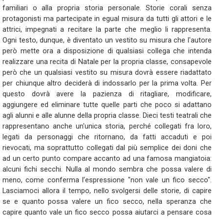
familiari o alla propria storia personale. Storie corali senza
protagonisti ma partecipate in egual misura da tutti gli attori e le
attrici, impegnati a recitare la parte che meglio li rappresenta.
Ogni testo, dunque, è diventato un vestito su misura che l'autore
però mette ora a disposizione di qualsiasi collega che intenda
realizzare una recita di Natale per la propria classe, consapevole
però che un qualsiasi vestito su misura dovrà essere riadattato
per chiunque altro deciderà di indossarlo per la prima volta. Per
questo dovrà avere la pazienza di ritagliare, modificare,
aggiungere ed eliminare tutte quelle parti che poco si adattano
agli alunni e alle alunne della propria classe. Dieci testi teatrali che
rappresentano anche un'unica storia, perché collegati fra loro,
legati da personaggi che ritornano, da fatti accaduti e poi
rievocati, ma soprattutto collegati dal più semplice dei doni che
ad un certo punto compare accanto ad una famosa mangiatoia:
alcuni fichi secchi. Nulla al mondo sembra che possa valere di
meno, come conferma l’espressione "non vale un fico secco".
Lasciamoci allora il tempo, nello svolgersi delle storie, di capire
se e quanto possa valere un fico secco, nella speranza che
capire quanto vale un fico secco possa aiutarci a pensare cosa