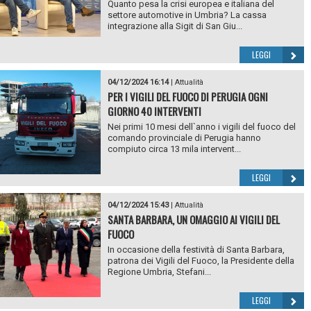
Quanto pesa la crisi europea e italiana del
settore automotive in Umbria? La cassa
integrazione alla Sigit di San Giu...
LEGGI
04/12/2024 16:14
|
Attualità
PER I VIGILI DEL FUOCO DI PERUGIA OGNI
GIORNO 40 INTERVENTI
Nei primi 10 mesi dell`anno i vigili del fuoco del
comando provinciale di Perugia hanno
compiuto circa 13 mila intervent...
LEGGI
04/12/2024 15:43
|
Attualità
SANTA BARBARA, UN OMAGGIO AI VIGILI DEL
FUOCO
In occasione della festività di Santa Barbara,
patrona dei Vigili del Fuoco, la Presidente della
Regione Umbria, Stefani...
LEGGI