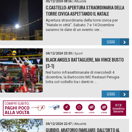
05/12/2024 08:56
|
Attualità
C.CASTELLO: APERTURA STRAORDINARIA DELLA
TORRE CIVICA ASPETTANDO IL NATALE
Apertura straordinaria della torre civica per
“Natale in città”. Sabato 7 e 14 Dicembre
saranno le date di un evento ver...
LEGGI
04/12/2024 23:33
|
Sport
BLACK ANGELS BATTAGLIERE, MA VINCE BUSTO
(3-1)
Nel turno infrasettimanale di mercoledì 4
dicembre, la Bartoccini MC Restauri Perugia
lotta col coltello tra i denti in ...
LEGGI
04/12/2024 22:47
|
Attualità
GUBBIO. ARATORIO FAMILIARE: DALL’ORTO AL