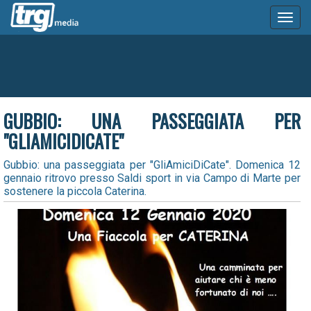
Toggl
naviga
GUBBIO: UNA PASSEGGIATA PER
"GLIAMICIDICATE"
Gubbio: una passeggiata per "GliAmiciDiCate". Domenica 12
gennaio ritrovo presso Saldi sport in via Campo di Marte per
sostenere la piccola Caterina.