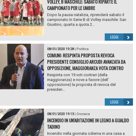
VOLLEY, B MASCHILE: SABATO RIPARTE IL
CAMPIONATO PER LE UMBRE
Dopo la pausa natalizia, riprenderà sabato il
campionato In Serie B di Volley maschile: San
Giustino, quarta a quota 2...
LEGGI
08/01/2020 19:28
|
Politica
COMUNI: RESPINTA PROPOSTA REVOCA
PRESIDENTE CONSIGLIO ARCUDI AVANZATA DA
OPPOSIZIONE, MAGGIORANZA VOTA CONTRO
Respinta con 19 voti contrari (della
maggioranza) e nove a favore (dell`
opposizione) la proposta di revoca del
presiden...
LEGGI
08/01/2020 19:13
|
Cronaca
INCENDIO IN UN'ABITAZIONE IN LEGNO A GUALDO
TADINO
Incendio nella giornata odierna in una casa a