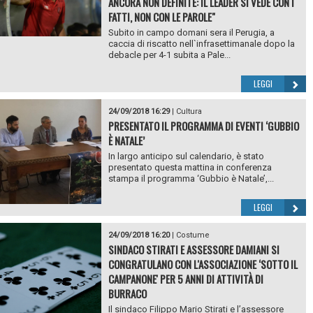
ANCORA NON DEFINITE: IL LEADER SI VEDE CON I
FATTI, NON CON LE PAROLE"
Subito in campo domani sera il Perugia, a
caccia di riscatto nell`infrasettimanale dopo la
debacle per 4-1 subita a Pale...
LEGGI
24/09/2018 16:29
|
Cultura
PRESENTATO IL PROGRAMMA DI EVENTI ‘GUBBIO
È NATALE’
In largo anticipo sul calendario, è stato
presentato questa mattina in conferenza
stampa il programma ‘Gubbio è Natale’,...
LEGGI
24/09/2018 16:20
|
Costume
SINDACO STIRATI E ASSESSORE DAMIANI SI
CONGRATULANO CON L'ASSOCIAZIONE ‘SOTTO IL
CAMPANONE' PER 5 ANNI DI ATTIVITÀ DI
BURRACO
Il sindaco Filippo Mario Stirati e l’assessore