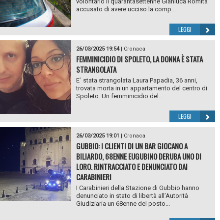
volontario il quarantasettenne Gianluca Romita
accusato di avere ucciso la comp...
LEGGI
26/03/2025 19:54
|
Cronaca
FEMMINICIDIO DI SPOLETO, LA DONNA È STATA
STRANGOLATA
E` stata strangolata Laura Papadia, 36 anni,
trovata morta in un appartamento del centro di
Spoleto. Un femminicidio del...
LEGGI
26/03/2025 19:01
|
Cronaca
GUBBIO: I CLIENTI DI UN BAR GIOCANO A
BILIARDO, 68ENNE EUGUBINO DERUBA UNO DI
LORO. RINTRACCIATO E DENUNCIATO DAI
CARABINIERI
I Carabinieri della Stazione di Gubbio hanno
denunciato in stato di libertà all’Autorità
Giudiziaria un 68enne del posto...