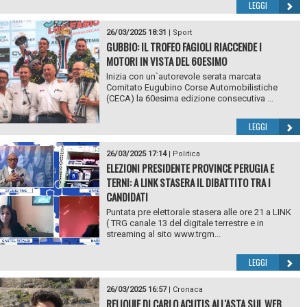
LEGGI
26/03/2025 18:31
|
Sport
GUBBIO: IL TROFEO FAGIOLI RIACCENDE I
MOTORI IN VISTA DEL 60ESIMO
Inizia con un`autorevole serata marcata
Comitato Eugubino Corse Automobilistiche
(CECA) la 60esima edizione consecutiva ...
LEGGI
26/03/2025 17:14
|
Politica
ELEZIONI PRESIDENTE PROVINCE PERUGIA E
TERNI: A LINK STASERA IL DIBATTITO TRA I
CANDIDATI
Puntata pre elettorale stasera alle ore 21 a LINK
( TRG canale 13 del digitale terrestre e in
streaming al sito www.trgm...
LEGGI
26/03/2025 16:57
|
Cronaca
RELIQUIE DI CARLO ACUTIS ALL'ASTA SUL WEB,