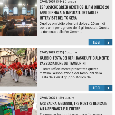
27/03/2025 13:54
|
Cronaca
ESPLOSIONE GREEN GENETICS, IL PM CHIEDE 20
ANNI DI PENA AI 5 IMPUTATI. DETTAGLI E
INTERVISTE NEL TG SERA
Duplice omicidio e lesioni dolose: 20 anni di
pena anni per ognuno dei 5 gli imputati. Questa
la richiesta della Pm Gemm...
LEGGI
27/03/2025 12:33
|
Costume
GUBBIO: FESTA DEI CERI, NASCE UFFICIALMENTE
L’ASSOCIAZIONE DEI TAMBURINI
E’ stata ufficialmente presentata questa
mattina l’Associazione dei Tamburini della
Festa dei Ceri: il gruppo storico de...
LEGGI
27/03/2025 11:29
|
Cultura
ARS SACRA: A GUBBIO, TRE MOSTRE DEDICATE
ALLA SPERANZA E ALL'OLTRE
Tre mostre, tre luoghi e un unico filo rosso,