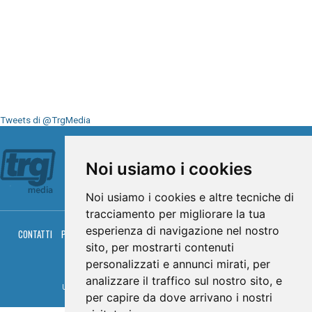
Tweets di @TrgMedia
Seguici su
Noi usiamo i cookies
Noi usiamo i cookies e altre tecniche di
tracciamento per migliorare la tua
esperienza di navigazione nel nostro
CONTATTI
PRIVACY
COOKIES
PALINSESTO
DIRETTA TV
DIRETTA RADIO
RGM HITRADIO
sito, per mostrarti contenuti
personalizzati e annunci mirati, per
© TRG Media 2005-2026
analizzare il traffico sul nostro sito, e
Umbria Televisioni s.r.l. - P.I.00496230541 -
www.trgmedia.it
- Powered by
FFZ
per capire da dove arrivano i nostri