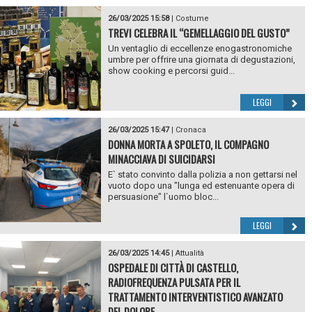
26/03/2025 15:58
|
Costume
TREVI CELEBRA IL “GEMELLAGGIO DEL GUSTO”
Un ventaglio di eccellenze enogastronomiche
umbre per offrire una giornata di degustazioni,
show cooking e percorsi guid...
LEGGI
26/03/2025 15:47
|
Cronaca
DONNA MORTA A SPOLETO, IL COMPAGNO
MINACCIAVA DI SUICIDARSI
E` stato convinto dalla polizia a non gettarsi nel
vuoto dopo una "lunga ed estenuante opera di
persuasione" l`uomo bloc...
LEGGI
26/03/2025 14:45
|
Attualità
OSPEDALE DI CITTÀ DI CASTELLO,
RADIOFREQUENZA PULSATA PER IL
TRATTAMENTO INTERVENTISTICO AVANZATO
DEL DOLORE