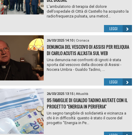
L’ambulatorio di terapia del dolore
dell’ospedale di Città di Castello ha acquisito la
radiofrequenza pulsata, una metod...
LEGGI
26/03/2025 14:10
|
Cronaca
DENUNCIA DEL VESCOVO DI ASSISI PER RELIQUIA
DI CARLO ACUTIS ALL'ASTA SUL WEB
Una denuncia nei confronti di ignoti è stata
sporta dal vescovo della diocesi di Assisi -
Nocera Umbra - Gualdo Tadino, ...
LEGGI
26/03/2025 13:15
|
Attualità
95 FAMIGLIE DI GUALDO TADINO AIUTATE CON IL
PROGETTO "ENERGIA IN PERIFERIA"
Un segno tangibile di solidarietà e vicinanza a
chi è in difficoltà: questo è stato il cuore del
progetto "Energia in Pe...