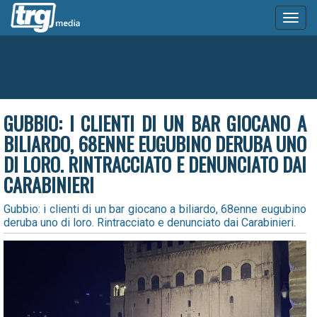
Toggl
naviga
GUBBIO: I CLIENTI DI UN BAR GIOCANO A
BILIARDO, 68ENNE EUGUBINO DERUBA UNO
DI LORO. RINTRACCIATO E DENUNCIATO DAI
CARABINIERI
Gubbio: i clienti di un bar giocano a biliardo, 68enne eugubino
deruba uno di loro. Rintracciato e denunciato dai Carabinieri.