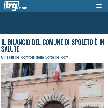
Toggl
naviga
IL BILANCIO DEL COMUNE DI SPOLETO È IN
SALUTE
Gli esiti dei controlli della Corte dei conti.