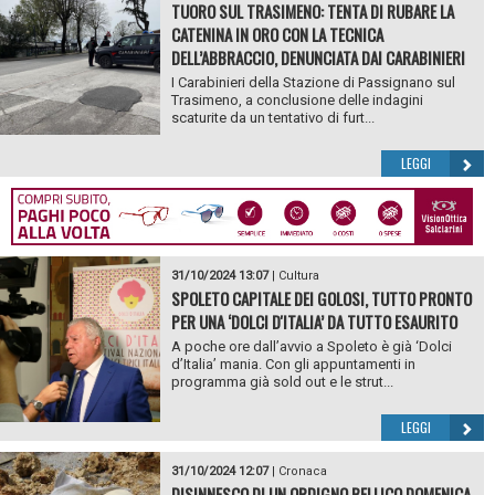
TUORO SUL TRASIMENO: TENTA DI RUBARE LA
CATENINA IN ORO CON LA TECNICA
DELL’ABBRACCIO, DENUNCIATA DAI CARABINIERI
I Carabinieri della Stazione di Passignano sul
Trasimeno, a conclusione delle indagini
scaturite da un tentativo di furt...
LEGGI
31/10/2024 13:07
|
Cultura
SPOLETO CAPITALE DEI GOLOSI, TUTTO PRONTO
PER UNA ‘DOLCI D'ITALIA’ DA TUTTO ESAURITO
A poche ore dall’avvio a Spoleto è già ‘Dolci
d’Italia’ mania. Con gli appuntamenti in
programma già sold out e le strut...
LEGGI
31/10/2024 12:07
|
Cronaca
DISINNESCO DI UN ORDIGNO BELLICO DOMENICA