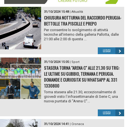
31/10/2024 15:48
|
Attualità
CHIUSURA NOTTURNA DEL RACCORDO PERUGIA-
BETTOLLE TRA PISCILLE E PREPO
Per consentire lo svolgimento di attività
tecniche all’interno della galleria Pallotta, dalle
21:00 alle 2:00 di questa ...
LEGGI
31/10/2024 15:05
|
Sport
STASERA TORNA "ARENA C" ALLE 21.30 SU TRG:
LE ULTIME SU GUBBIO, TERNANA E PERUGIA.
DOMANDE E CURIOSITA' SU WHATSAPP AL 331
1330800
Torna stasera alle 21.30, eccezionalmente di
giovedi visto l`infrasettimanale di Serie C, una
nuova puntata di "Arena C"...
LEGGI
31/10/2024 14:41
|
Cronaca