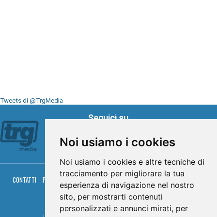
Tweets di @TrgMedia
Seguici su
Noi usiamo i cookies
Noi usiamo i cookies e altre tecniche di
tracciamento per migliorare la tua
CONTATTI
PRIVACY
COOKIES
PALINSESTO
DIRETTA TV
DIRETTA RADIO
esperienza di navigazione nel nostro
RGM HITRADIO
sito, per mostrarti contenuti
© TRG Media 2005-2026
personalizzati e annunci mirati, per
Umbria Televisioni s.r.l. - P.I.00496230541 -
www.trgmedia.it
- Powered by
FFZ