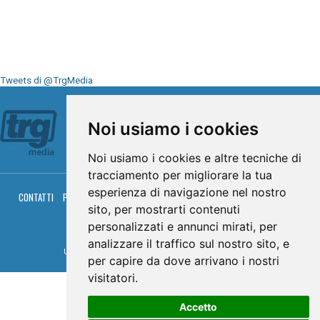
Tweets di @TrgMedia
Seguici su
Noi usiamo i cookies
Noi usiamo i cookies e altre tecniche di
tracciamento per migliorare la tua
esperienza di navigazione nel nostro
CONTATTI
PRIVACY
COOKIES
PALINSESTO
DIRETTA TV
DIRETTA RADIO
sito, per mostrarti contenuti
RGM HITRADIO
personalizzati e annunci mirati, per
© TRG Media 2005-2026
analizzare il traffico sul nostro sito, e
Umbria Televisioni s.r.l. - P.I.00496230541 -
www.trgmedia.it
- Powered by
FFZ
per capire da dove arrivano i nostri
visitatori.
Accetto