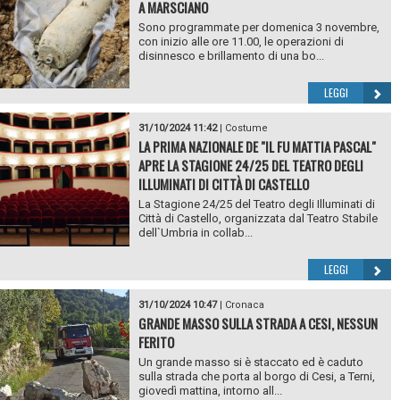
A MARSCIANO
Sono programmate per domenica 3 novembre,
con inizio alle ore 11.00, le operazioni di
disinnesco e brillamento di una bo...
LEGGI
31/10/2024 11:42
|
Costume
LA PRIMA NAZIONALE DE "IL FU MATTIA PASCAL"
APRE LA STAGIONE 24/25 DEL TEATRO DEGLI
ILLUMINATI DI CITTÀ DI CASTELLO
La Stagione 24/25 del Teatro degli Illuminati di
Città di Castello, organizzata dal Teatro Stabile
dell`Umbria in collab...
LEGGI
31/10/2024 10:47
|
Cronaca
GRANDE MASSO SULLA STRADA A CESI, NESSUN
FERITO
Un grande masso si è staccato ed è caduto
sulla strada che porta al borgo di Cesi, a Terni,
giovedì mattina, intorno all...