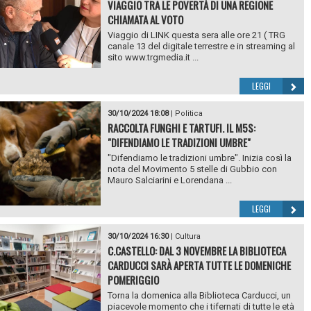
VIAGGIO TRA LE POVERTÀ DI UNA REGIONE
CHIAMATA AL VOTO
Viaggio di LINK questa sera alle ore 21 ( TRG
canale 13 del digitale terrestre e in streaming al
sito www.trgmedia.it ...
LEGGI
30/10/2024 18:08
|
Politica
RACCOLTA FUNGHI E TARTUFI. IL M5S:
"DIFENDIAMO LE TRADIZIONI UMBRE"
"Difendiamo le tradizioni umbre". Inizia così la
nota del Movimento 5 stelle di Gubbio con
Mauro Salciarini e Lorendana ...
LEGGI
30/10/2024 16:30
|
Cultura
C.CASTELLO: DAL 3 NOVEMBRE LA BIBLIOTECA
CARDUCCI SARÀ APERTA TUTTE LE DOMENICHE
POMERIGGIO
Torna la domenica alla Biblioteca Carducci, un
piacevole momento che i tifernati di tutte le età