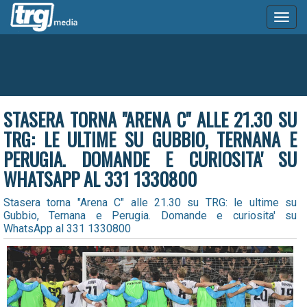
Toggl
naviga
STASERA TORNA "ARENA C" ALLE 21.30 SU
TRG: LE ULTIME SU GUBBIO, TERNANA E
PERUGIA. DOMANDE E CURIOSITA' SU
WHATSAPP AL 331 1330800
Stasera torna "Arena C" alle 21.30 su TRG: le ultime su
Gubbio, Ternana e Perugia. Domande e curiosita' su
WhatsApp al 331 1330800