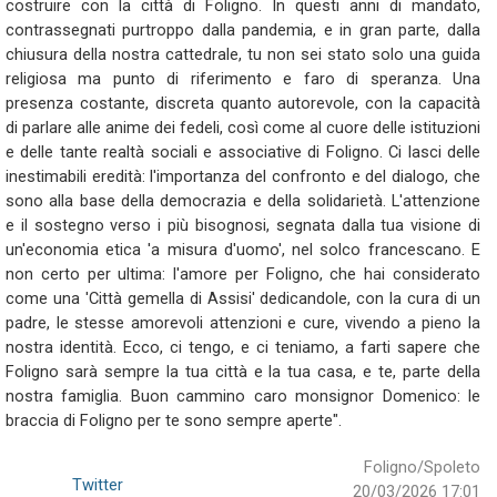
costruire con la città di Foligno. In questi anni di mandato,
contrassegnati purtroppo dalla pandemia, e in gran parte, dalla
chiusura della nostra cattedrale, tu non sei stato solo una guida
religiosa ma punto di riferimento e faro di speranza. Una
presenza costante, discreta quanto autorevole, con la capacità
di parlare alle anime dei fedeli, così come al cuore delle istituzioni
e delle tante realtà sociali e associative di Foligno. Ci lasci delle
inestimabili eredità: l'importanza del confronto e del dialogo, che
sono alla base della democrazia e della solidarietà. L'attenzione
e il sostegno verso i più bisognosi, segnata dalla tua visione di
un'economia etica 'a misura d'uomo', nel solco francescano. E
non certo per ultima: l'amore per Foligno, che hai considerato
come una 'Città gemella di Assisi' dedicandole, con la cura di un
padre, le stesse amorevoli attenzioni e cure, vivendo a pieno la
nostra identità. Ecco, ci tengo, e ci teniamo, a farti sapere che
Foligno sarà sempre la tua città e la tua casa, e te, parte della
nostra famiglia. Buon cammino caro monsignor Domenico: le
braccia di Foligno per te sono sempre aperte".
Foligno/Spoleto
Twitter
20/03/2026 17:01