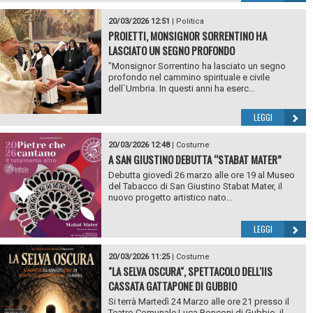
20/03/2026 12:51
|
Politica
PROIETTI, MONSIGNOR SORRENTINO HA
LASCIATO UN SEGNO PROFONDO
"Monsignor Sorrentino ha lasciato un segno
profondo nel cammino spirituale e civile
dell`Umbria. In questi anni ha eserc...
LEGGI
20/03/2026 12:48
|
Costume
A SAN GIUSTINO DEBUTTA “STABAT MATER”
Debutta giovedì 26 marzo alle ore 19 al Museo
del Tabacco di San Giustino Stabat Mater, il
nuovo progetto artistico nato...
LEGGI
20/03/2026 11:25
|
Costume
"LA SELVA OSCURA", SPETTACOLO DELL'IIS
CASSATA GATTAPONE DI GUBBIO
Si terrà Martedì 24 Marzo alle ore 21 presso il
Teatro Comunale Luca Ronconi di Gubbio, il