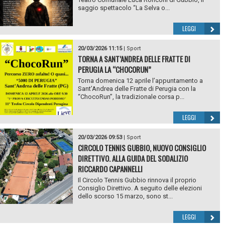
saggio spettacolo “La Selva o...
LEGGI
20/03/2026 11:15
|
Sport
TORNA A SANT’ANDREA DELLE FRATTE DI
PERUGIA LA “CHOCORUN”
Torna domenica 12 aprile l’appuntamento a
Sant’Andrea delle Fratte di Perugia con la
“ChocoRun”, la tradizionale corsa p...
LEGGI
20/03/2026 09:53
|
Sport
CIRCOLO TENNIS GUBBIO, NUOVO CONSIGLIO
DIRETTIVO. ALLA GUIDA DEL SODALIZIO
RICCARDO CAPANNELLI
Il Circolo Tennis Gubbio rinnova il proprio
Consiglio Direttivo. A seguito delle elezioni
dello scorso 15 marzo, sono st...
LEGGI