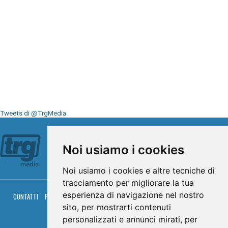
Tweets di @TrgMedia
Seguici su
Noi usiamo i cookies
Noi usiamo i cookies e altre tecniche di
tracciamento per migliorare la tua
esperienza di navigazione nel nostro
CONTATTI
PRIVACY
COOKIES
PALINSESTO
DIRETTA TV
DIRETTA RADIO
RGM HITRADIO
sito, per mostrarti contenuti
personalizzati e annunci mirati, per
© TRG Media 2005-2026