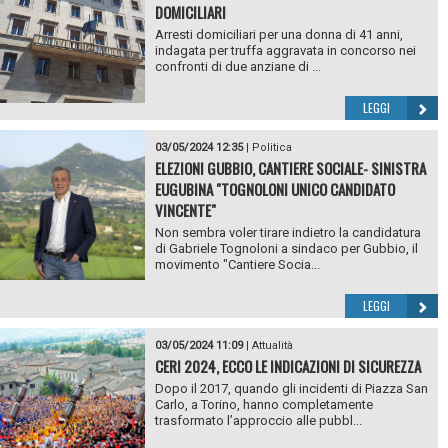
DOMICILIARI
Arresti domiciliari per una donna di 41 anni,
indagata per truffa aggravata in concorso nei
confronti di due anziane di ...
LEGGI
03/05/2024 12:35
|
Politica
ELEZIONI GUBBIO, CANTIERE SOCIALE- SINISTRA
EUGUBINA "TOGNOLONI UNICO CANDIDATO
VINCENTE"
Non sembra voler tirare indietro la candidatura
di Gabriele Tognoloni a sindaco per Gubbio, il
movimento "Cantiere Socia...
LEGGI
03/05/2024 11:09
|
Attualità
CERI 2024, ECCO LE INDICAZIONI DI SICUREZZA
Dopo il 2017, quando gli incidenti di Piazza San
Carlo, a Torino, hanno completamente
trasformato l’approccio alle pubbl...