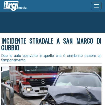
Toggl
naviga
INCIDENTE STRADALE A SAN MARCO DI
GUBBIO
Due le auto coinvolte in quello che è sembrato essere un
tamponamento.