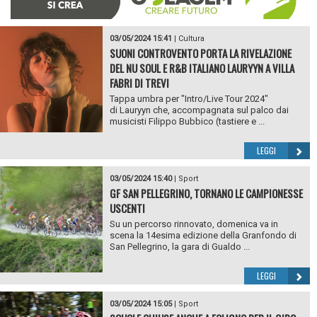
03/05/2024 15:41
|
Cultura
SUONI CONTROVENTO PORTA LA RIVELAZIONE
DEL NU SOUL E R&B ITALIANO LAURYYN A VILLA
FABRI DI TREVI
Tappa umbra per "Intro/Live Tour 2024"
di Lauryyn che, accompagnata sul palco dai
musicisti Filippo Bubbico (tastiere e ...
LEGGI
03/05/2024 15:40
|
Sport
GF SAN PELLEGRINO, TORNANO LE CAMPIONESSE
USCENTI
Su un percorso rinnovato, domenica va in
scena la 14esima edizione della Granfondo di
San Pellegrino, la gara di Gualdo ...
LEGGI
03/05/2024 15:05
|
Sport