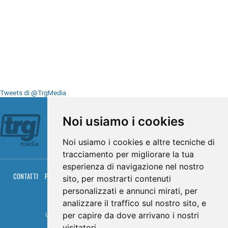
Tweets di @TrgMedia
Seguici su
Noi usiamo i cookies
Noi usiamo i cookies e altre tecniche di
tracciamento per migliorare la tua
esperienza di navigazione nel nostro
CONTATTI
PRIVACY
COOKIES
PALINSESTO
DIRETTA TV
DIRETTA RADIO
sito, per mostrarti contenuti
RGM HITRADIO
personalizzati e annunci mirati, per
© TRG Media 2005-2026
analizzare il traffico sul nostro sito, e
per capire da dove arrivano i nostri
Umbria Televisioni s.r.l. - P.I.00496230541 -
www.trgmedia.it
- Powered by
FFZ
visitatori.