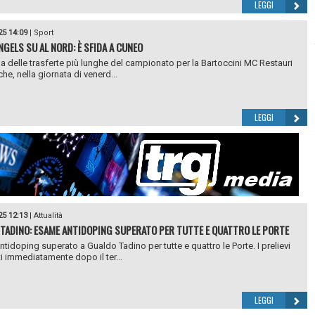
LEGGI
25 14:09
|
Sport
NGELS SU AL NORD: È SFIDA A CUNEO
na delle trasferte più lunghe del campionato per la Bartoccini MC Restauri
he, nella giornata di venerd...
LEGGI
25 12:13
|
Attualità
TADINO: ESAME ANTIDOPING SUPERATO PER TUTTE E QUATTRO LE PORTE
tidoping superato a Gualdo Tadino per tutte e quattro le Porte. I prelievi
ti immediatamente dopo il ter...
LEGGI