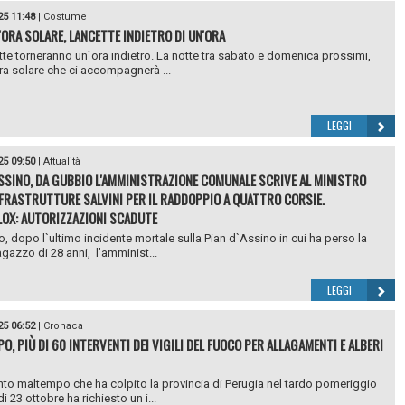
25 11:48
|
Costume
'ORA SOLARE, LANCETTE INDIETRO DI UN'ORA
tte torneranno un`ora indietro. La notte tra sabato e domenica prossimi,
ora solare che ci accompagnerà ...
LEGGI
25 09:50
|
Attualità
ASSINO, DA GUBBIO L'AMMINISTRAZIONE COMUNALE SCRIVE AL MINISTRO
NFRASTRUTTURE SALVINI PER IL RADDOPPIO A QUATTRO CORSIE.
OX: AUTORIZZAZIONI SCADUTE
, dopo l`ultimo incidente mortale sulla Pian d`Assino in cui ha perso la
agazzo di 28 anni, l’amminist...
LEGGI
25 06:52
|
Cronaca
O, PIÙ DI 60 INTERVENTI DEI VIGILI DEL FUOCO PER ALLAGAMENTI E ALBERI
nto maltempo che ha colpito la provincia di Perugia nel tardo pomeriggio
i 23 ottobre ha richiesto un i...