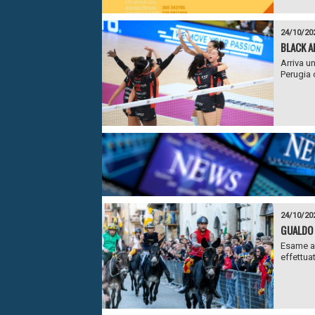
24/10/20
BLACK A
Arriva u
Perugia c
24/10/20
GUALDO 
Esame an
effettua