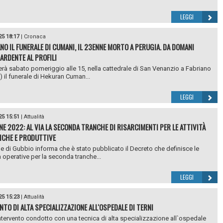
LEGGI
25 18:17
|
Cronaca
ANO IL FUNERALE DI CUMANI, IL 23ENNE MORTO A PERUGIA. DA DOMANI
ARDENTE AL PROFILI
erà sabato pomeriggio alle 15, nella cattedrale di San Venanzio a Fabriano
 il funerale di Hekuran Cuman...
LEGGI
25 15:51
|
Attualità
NE 2022: AL VIA LA SECONDA TRANCHE DI RISARCIMENTI PER LE ATTIVITÀ
CHE E PRODUTTIVE
e di Gubbio informa che è stato pubblicato il Decreto che definisce le
 operative per la seconda tranche...
LEGGI
25 15:23
|
Attualità
NTO DI ALTA SPECIALIZZAZIONE ALL'OSPEDALE DI TERNI
tervento condotto con una tecnica di alta specializzazione all`ospedale