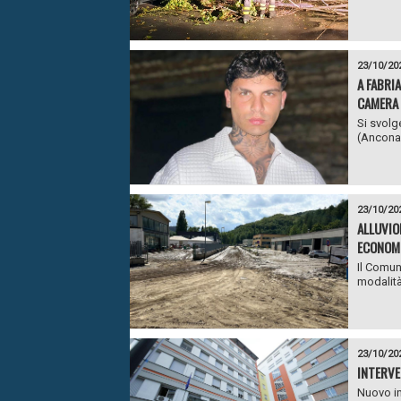
23/10/20
A FABRI
CAMERA 
Si svolg
(Ancona)
23/10/20
ALLUVIO
ECONOMI
Il Comun
modalità
23/10/20
INTERVE
Nuovo in