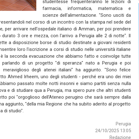
studentesse frequenteranno le lezioni di
farmacia, informatica, matematica e
scienze dell'alimentazione. "Sono usciti da
presentandoli nel corso di un incontro con la stampa nel sede del
, per arrivare nell'ospedale italiano di Amman, per poi prendere
 durato 3 ore e mezza, con l'arrivo a Perugia alle 2 di notte". Il
ette a disposizione borse di studio destinate a giovani residenti
onsentire loro l'iscrizione a corsi di studio nelle università italiane
è la seconda evacuazione che abbiamo fatto e coinvolge tutte
ero parlando di un progetto "di speranza" nato a Perugia e poi
 meraviglioso degli atenei italiani" ha aggiunto. "Sono felice
etto Ahmed Irheem, uno degli studenti - perché era uno dei miei
. Abbiamo passato molte notti insonni e siamo partiti senza nulla
ova e di studiare qua a Perugia, ma spero pure che altri studenti
detto poi "orgoglioso dell'Ateneo perugino che sarà sempre dalla
, ha aggiunto, "della mia Regione che ha subito aderito al progetto
 di studio".
Perugia
24/10/2025 13:05
Redazione