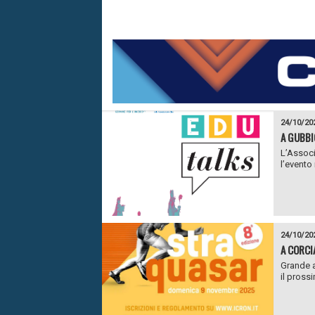
24/10/20
A GUBBI
L’Associ
l’evento 
24/10/20
A CORCI
Grande a
il prossi