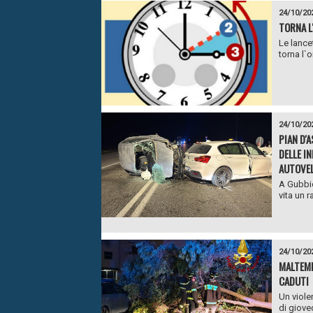
24/10/20
TORNA L
Le lance
torna l`
24/10/20
PIAN D'
DELLE I
AUTOVEL
A Gubbio
vita un r
24/10/20
MALTEMP
CADUTI
Un viole
di gioved