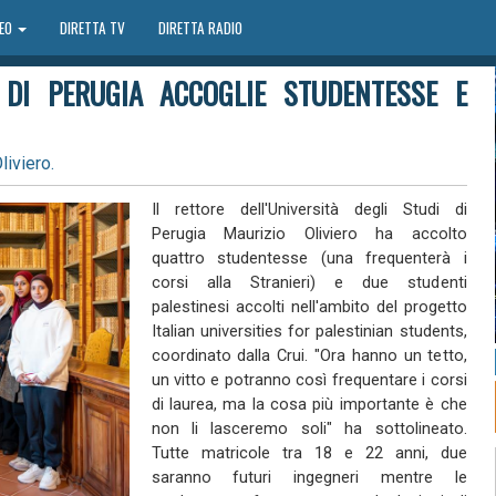
DEO
DIRETTA TV
DIRETTA RADIO
I DI PERUGIA ACCOGLIE STUDENTESSE E
liviero.
Il rettore dell'Università degli Studi di
Perugia Maurizio Oliviero ha accolto
quattro studentesse (una frequenterà i
corsi alla Stranieri) e due studenti
palestinesi accolti nell'ambito del progetto
Italian universities for palestinian students,
coordinato dalla Crui. "Ora hanno un tetto,
un vitto e potranno così frequentare i corsi
di laurea, ma la cosa più importante è che
non li lasceremo soli" ha sottolineato.
Tutte matricole tra 18 e 22 anni, due
saranno futuri ingegneri mentre le