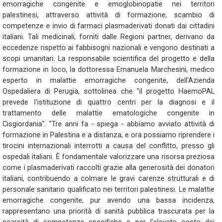
emorragiche congenite e emoglobinopatie nei territori
palestinesi, attraverso attività di formazione, scambio di
competenze e invio di farmaci plasmaderivati donati dai cittadini
italiani. Tali medicinali, forniti dalle Regioni partner, derivano da
eccedenze rispetto ai fabbisogni nazionali e vengono destinati a
scopi umanitari. La responsabile scientifica del progetto e della
formazione in loco, la dottoressa Emanuela Marchesini, medico
esperto in malattie emorragiche congenite, dell'Azienda
Ospedaliera di Perugia, sottolinea che "il progetto HaemoPAL
prevede l'istituzione di quattro centri per la diagnosi e il
trattamento delle malattie ematologiche congenite in
Cisgiordania". "Tre anni fa - spiega - abbiamo avviato attività di
formazione in Palestina e a distanza, e ora possiamo riprendere i
tirocini internazionali interrotti a causa del conflitto, presso gli
ospedali italiani. È fondamentale valorizzare una risorsa preziosa
come i plasmaderivati raccolti grazie alla generosità dei donatori
italiani, contribuendo a colmare le gravi carenze strutturali e di
personale sanitario qualificato nei territori palestinesi. Le malattie
emorragiche congenite, pur avendo una bassa incidenza,
rappresentano una priorità di sanità pubblica trascurata per la