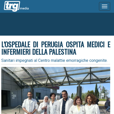
Toggl
naviga
L'OSPEDALE DI PERUGIA OSPITA MEDICI E
INFERMIERI DELLA PALESTINA
Sanitari impegnati al Centro malattie emorragiche congenite.