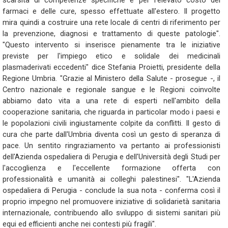
scarsità di competenze specifiche e per l'elevato costo dei
farmaci e delle cure, spesso effettuate all'estero. Il progetto
mira quindi a costruire una rete locale di centri di riferimento per
la prevenzione, diagnosi e trattamento di queste patologie".
"Questo intervento si inserisce pienamente tra le iniziative
previste per l'impiego etico e solidale dei medicinali
plasmaderivati eccedenti" dice Stefania Proietti, presidente della
Regione Umbria. "Grazie al Ministero della Salute - prosegue -, il
Centro nazionale e regionale sangue e le Regioni coinvolte
abbiamo dato vita a una rete di esperti nell'ambito della
cooperazione sanitaria, che riguarda in particolar modo i paesi e
le popolazioni civili ingiustamente colpite da conflitti. Il gesto di
cura che parte dall'Umbria diventa così un gesto di speranza di
pace. Un sentito ringraziamento va pertanto ai professionisti
dell'Azienda ospedaliera di Perugia e dell'Università degli Studi per
l'accoglienza e l'eccellente formazione offerta con
professionalità e umanità ai colleghi palestinesi". "L'Azienda
ospedaliera di Perugia - conclude la sua nota - conferma così il
proprio impegno nel promuovere iniziative di solidarietà sanitaria
internazionale, contribuendo allo sviluppo di sistemi sanitari più
equi ed efficienti anche nei contesti più fragili".