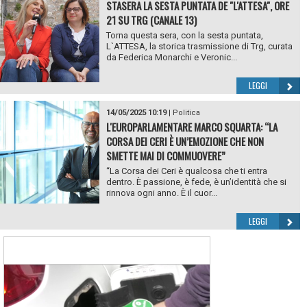
STASERA LA SESTA PUNTATA DE "L'ATTESA", ORE
21 SU TRG (CANALE 13)
Torna questa sera, con la sesta puntata,
L`ATTESA, la storica trasmissione di Trg, curata
da Federica Monarchi e Veronic...
LEGGI
14/05/2025 10:19
|
Politica
L'EUROPARLAMENTARE MARCO SQUARTA: “LA
CORSA DEI CERI È UN’EMOZIONE CHE NON
SMETTE MAI DI COMMUOVERE”
“La Corsa dei Ceri è qualcosa che ti entra
dentro. È passione, è fede, è un’identità che si
rinnova ogni anno. È il cuor...
LEGGI