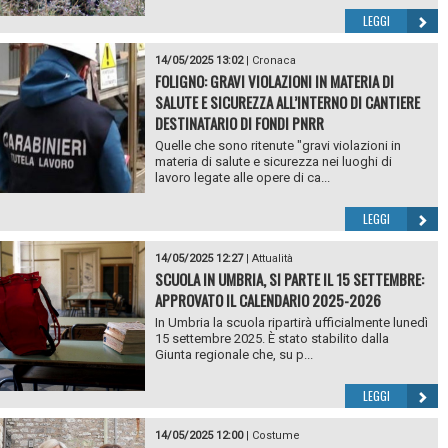
LEGGI
14/05/2025 13:02
|
Cronaca
FOLIGNO: GRAVI VIOLAZIONI IN MATERIA DI
SALUTE E SICUREZZA ALL’INTERNO DI CANTIERE
DESTINATARIO DI FONDI PNRR
Quelle che sono ritenute "gravi violazioni in
materia di salute e sicurezza nei luoghi di
lavoro legate alle opere di ca...
LEGGI
14/05/2025 12:27
|
Attualità
SCUOLA IN UMBRIA, SI PARTE IL 15 SETTEMBRE:
APPROVATO IL CALENDARIO 2025-2026
In Umbria la scuola ripartirà ufficialmente lunedì
15 settembre 2025. È stato stabilito dalla
Giunta regionale che, su p...
LEGGI
14/05/2025 12:00
|
Costume