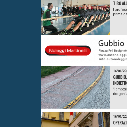
TIRO AL
I profess
prima ga
16/01/20
GUBBIO, 
INDIETR
“Rimozio
riorganiz
16/01/20
OPERAZI