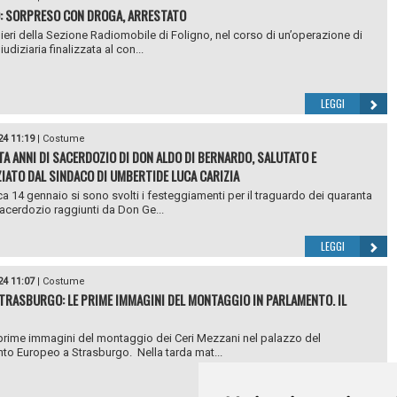
: SORPRESO CON DROGA, ARRESTATO
nieri della Sezione Radiomobile di Foligno, nel corso di un’operazione di
iudiziaria finalizzata al con...
LEGGI
24 11:19
|
Costume
A ANNI DI SACERDOZIO DI DON ALDO DI BERNARDO, SALUTATO E
IATO DAL SINDACO DI UMBERTIDE LUCA CARIZIA
 14 gennaio si sono svolti i festeggiamenti per il traguardo dei quaranta
sacerdozio raggiunti da Don Ge...
LEGGI
24 11:07
|
Costume
STRASBURGO: LE PRIME IMMAGINI DEL MONTAGGIO IN PARLAMENTO. IL
prime immagini del montaggio dei Ceri Mezzani nel palazzo del
to Europeo a Strasburgo. Nella tarda mat...
LEGGI