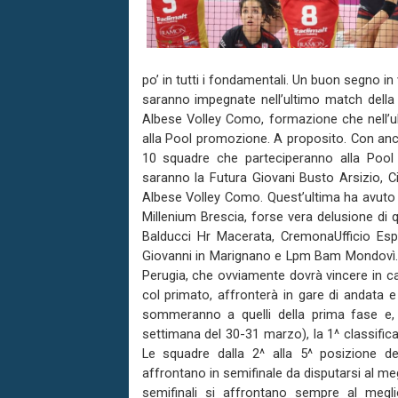
po’ in tutti i fondamentali. Un buon segno i
saranno impegnate nell’ultimo match della 
Albese Volley Como, formazione che nell’ul
alla Pool promozione. A proposito. Con anco
10 squadre che parteciperanno alla Pool P
saranno la Futura Giovani Busto Arsizio, 
Albese Volley Como. Quest’ultima ha avuto l
Millenium Brescia, forse vera delusione di q
Balducci Hr Macerata, CremonaUfficio Es
Giovanni in Marignano e Lpm Bam Mondovì. C
Perugia, che ovviamente dovrà vincere in ca
col primato, affronterà in gare di andata e r
sommeranno a quelli della prima fase e, a
settimana del 30-31 marzo), la 1^ classific
Le squadre dalla 2^ alla 5^ posizione 
affrontano in semifinale da disputarsi al meg
semifinali si affrontano sempre al megli