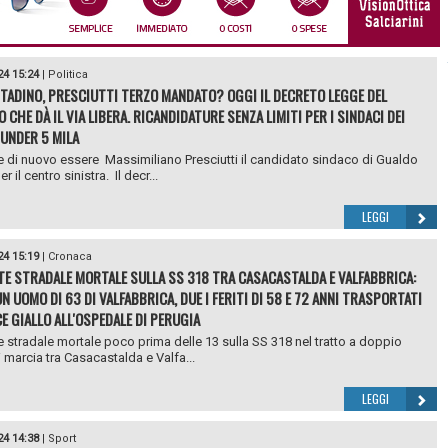
24 15:24
|
Politica
TADINO, PRESCIUTTI TERZO MANDATO? OGGI IL DECRETO LEGGE DEL
CHE DÀ IL VIA LIBERA. RICANDIDATURE SENZA LIMITI PER I SINDACI DEI
UNDER 5 MILA
 di nuovo essere Massimiliano Presciutti il candidato sindaco di Gualdo
r il centro sinistra. Il decr...
LEGGI
24 15:19
|
Cronaca
TE STRADALE MORTALE SULLA SS 318 TRA CASACASTALDA E VALFABBRICA:
N UOMO DI 63 DI VALFABBRICA, DUE I FERITI DI 58 E 72 ANNI TRASPORTATI
CE GIALLO ALL'OSPEDALE DI PERUGIA
e stradale mortale poco prima delle 13 sulla SS 318 nel tratto a doppio
 marcia tra Casacastalda e Valfa...
LEGGI
24 14:38
|
Sport