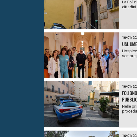
La Polizi
cittadini
16/01/20
USL UMB
Hospice “
sempre p
16/01/20
FOLIGNO:
PUBBLIC
Nelle pr
procedut
16/01/20