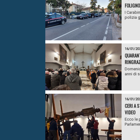
FOLIGNO
I Carabi
polizia g
16/01/20
QUARANT
RINGRAZ
Domenica
anni di 
16/01/20
CERI A 
VIDEO
Ecco le 
Parlamen