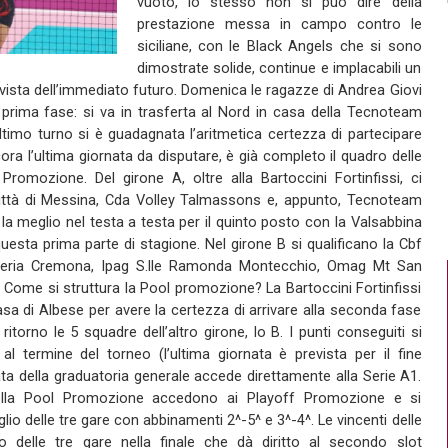
vuoto, lo stesso non si può dire della
prestazione messa in campo contro le
siciliane, con le Black Angels che si sono
dimostrate solide, continue e implacabili un
n vista dell’immediato futuro. Domenica le ragazze di Andrea Giovi
prima fase: si va in trasferta al Nord in casa della Tecnoteam
timo turno si è guadagnata l’aritmetica certezza di partecipare
ra l’ultima giornata da disputare, è già completo il quadro delle
romozione. Del girone A, oltre alla Bartoccini Fortinfissi, ci
Città di Messina, Cda Volley Talmassons e, appunto, Tecnoteam
a meglio nel testa a testa per il quinto posto con la Valsabbina
uesta prima parte di stagione. Nel girone B si qualificano la Cbf
peria Cremona, Ipag S.lle Ramonda Montecchio, Omag Mt San
ome si struttura la Pool promozione? La Bartoccini Fortinfissi
sa di Albese per avere la certezza di arrivare alla seconda fase
itorno le 5 squadre dell’altro girone, lo B. I punti conseguiti si
l termine del torneo (l’ultima giornata è prevista per il fine
ata della graduatoria generale accede direttamente alla Serie A1.
della Pool Promozione accedono ai Playoff Promozione e si
lio delle tre gare con abbinamenti 2^-5^ e 3^-4^. Le vincenti delle
o delle tre gare nella finale che dà diritto al secondo slot