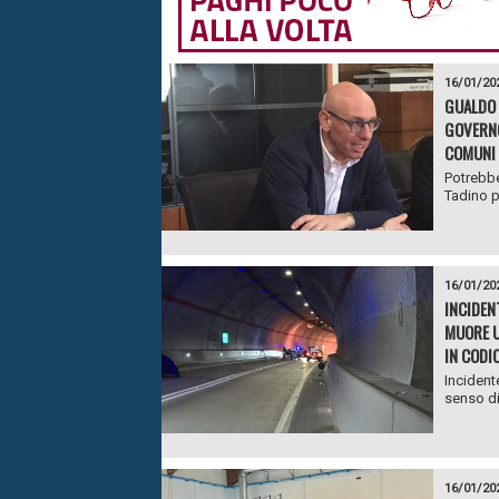
16/01/20
GUALDO 
GOVERNO 
COMUNI 
Potrebbe
Tadino pe
16/01/20
INCIDEN
MUORE U
IN CODI
Incident
senso di
16/01/20