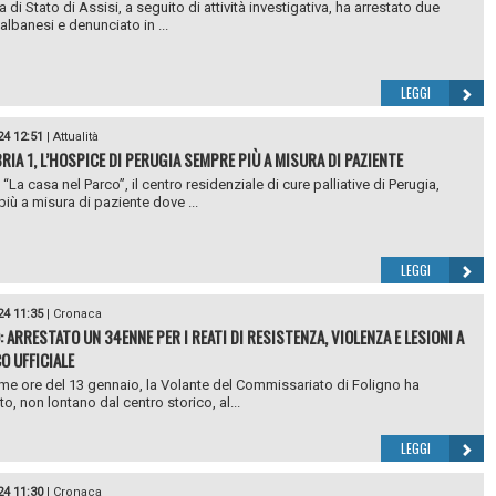
a di Stato di Assisi, a seguito di attività investigativa, ha arrestato due
 albanesi e denunciato in ...
LEGGI
24 12:51
|
Attualità
RIA 1, L’HOSPICE DI PERUGIA SEMPRE PIÙ A MISURA DI PAZIENTE
La casa nel Parco”, il centro residenziale di cure palliative di Perugia,
iù a misura di paziente dove ...
LEGGI
24 11:35
|
Cronaca
 ARRESTATO UN 34ENNE PER I REATI DI RESISTENZA, VIOLENZA E LESIONI A
O UFFICIALE
ime ore del 13 gennaio, la Volante del Commissariato di Foligno ha
o, non lontano dal centro storico, al...
LEGGI
24 11:30
|
Cronaca