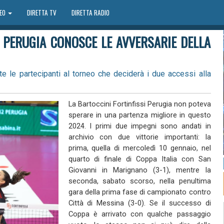
DEO
DIRETTA TV
DIRETTA RADIO
I PERUGIA CONOSCE LE AVVERSARIE DELLA
te le partecipanti al torneo che deciderà i due accessi alla
La Bartoccini Fortinfissi Perugia non poteva
sperare in una partenza migliore in questo
2024. I primi due impegni sono andati in
archivio con due vittorie importanti: la
prima, quella di mercoledì 10 gennaio, nel
quarto di finale di Coppa Italia con San
Giovanni in Marignano (3-1), mentre la
seconda, sabato scorso, nella penultima
gara della prima fase di campionato contro
Città di Messina (3-0). Se il successo di
Coppa è arrivato con qualche passaggio