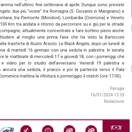
amma nell'ultimo fine settimana di aprile. Dunque sono previste
Angels: due più “vicine” tra Romagna (S. Giovanni in Marignano) e
 lontane, tra Piemonte (Mondovì), Lombardia (Cremona) e Veneto
.100 Km tra andata e ritorno da percorrere su e giù per le strade
e compagne, attualmente concentrate a fare bottino pieno anche
iudere al meglio una prima fase che ha visto la Bartoccini
lla trasferta di Busto Arsizio. Le Black Angels, dopo un lunedì di
ina di martedì 16 gennaio con una seduta in palestra. In serata
ere le mattinate di mercoledì 17 e giovedì 18, con i pomeriggi che
e video per lo studio dell’avversario. Venerdì 19 palestra e
 ancora una seduta, il pranzo e poi la partenza verso il Pala
menica mattina la rifinitura e pomeriggio il match (ore 17.00).
Perugia
16/01/2024 13:53
Redazione