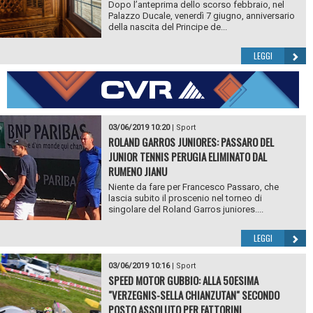
Dopo l’anteprima dello scorso febbraio, nel
Palazzo Ducale, venerdì 7 giugno, anniversario
della nascita del Principe de...
LEGGI
03/06/2019 10:20
|
Sport
ROLAND GARROS JUNIORES: PASSARO DEL
JUNIOR TENNIS PERUGIA ELIMINATO DAL
RUMENO JIANU
Niente da fare per Francesco Passaro, che
lascia subito il proscenio nel torneo di
singolare del Roland Garros juniores....
LEGGI
03/06/2019 10:16
|
Sport
SPEED MOTOR GUBBIO: ALLA 50ESIMA
"VERZEGNIS-SELLA CHIANZUTAN" SECONDO
POSTO ASSOLUTO PER FATTORINI