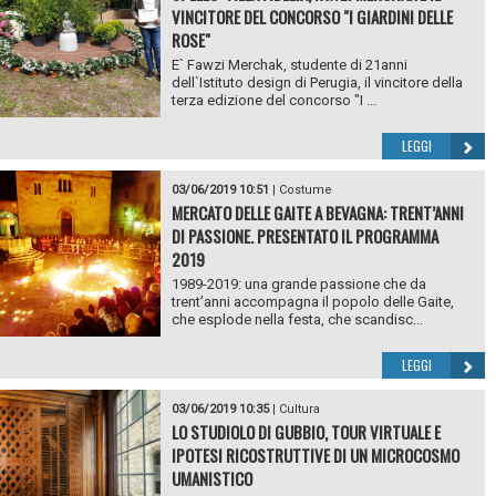
VINCITORE DEL CONCORSO "I GIARDINI DELLE
ROSE"
E` Fawzi Merchak, studente di 21anni
dell`Istituto design di Perugia, il vincitore della
terza edizione del concorso "I ...
LEGGI
03/06/2019 10:51
|
Costume
MERCATO DELLE GAITE A BEVAGNA: TRENT’ANNI
DI PASSIONE. PRESENTATO IL PROGRAMMA
2019
1989-2019: una grande passione che da
trent’anni accompagna il popolo delle Gaite,
che esplode nella festa, che scandisc...
LEGGI
03/06/2019 10:35
|
Cultura
LO STUDIOLO DI GUBBIO, TOUR VIRTUALE E
IPOTESI RICOSTRUTTIVE DI UN MICROCOSMO
UMANISTICO