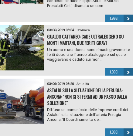
candidati sindaco Filippo Stirati e Marzio
Presciutti Cinti, diramato un com...
LEGGI
03/06/2019 08:54
|
Cronaca
GUALDO CATTANEO: CADE ULTRALEGGERO SU
MONTI MARTANI, DUE FERITI GRAVI
Un uomo e una donna sono rimasti gravemente
feriti dopo che l` aereo ultraleggero sul quale
viaggiavano è caduto sui mon...
LEGGI
03/06/2019 08:20
|
Attualità
ASTALDI SULLA SITUAZIONE DELLA PERUGIA-
ANCONA: "NON CI SI FERMI AD UN PASSO DALLA
SOLUZIONE"
Diffuso un comunicato delle imprese creditrici
Astaldi sulla situazione dell`arteria Perugia-
Ancona:"Il Coordinamento de...
LEGGI