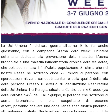
La Usl Umbria 1 dichiara guerra all’asma. E lo fa, anche
quest’anno, con la campagna “Asma Zero week”, un’intera
settimana dedicata alla prevenzione della malattia. L’asma
bronchiale è una malattia infiammatoria cronica delle vie aeree,
che colpisce in Italia il 4-5%della popolazione. Si stima che nel
nostro Paese ne soffrano circa 2,6 milioni di persone, con
ripercussioni rilevanti sui costi sanitari e sulla qualità della vita
delle persone. Presso il Servizio di Riabilitazione Respiratoria
della Usl Umbria 1 di Perugia, situato al Centro servizi Grocco (via
della Pallotta n.42), dal 3 al 7 giugno, le persone che soffrono di
asma bronchiale, o che sospettano di esserne
affetti, potranno ricevere una consulenza specialistica pneumo-
allergologica, gratuita. Per le informazioni e la prenotazione della