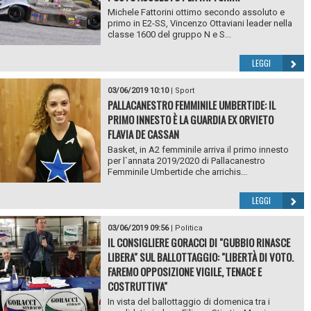
Michele Fattorini ottimo secondo assoluto e
primo in E2-SS, Vincenzo Ottaviani leader nella
classe 1600 del gruppo N e S...
LEGGI
03/06/2019 10:10
|
Sport
PALLACANESTRO FEMMINILE UMBERTIDE: IL
PRIMO INNESTO È LA GUARDIA EX ORVIETO
FLAVIA DE CASSAN
Basket, in A2 femminile arriva il primo innesto
per l`annata 2019/2020 di Pallacanestro
Femminile Umbertide che arrichis...
LEGGI
03/06/2019 09:56
|
Politica
IL CONSIGLIERE GORACCI DI "GUBBIO RINASCE
LIBERA" SUL BALLOTTAGGIO: "LIBERTÀ DI VOTO.
FAREMO OPPOSIZIONE VIGILE, TENACE E
COSTRUTTIVA"
In vista del ballottaggio di domenica tra i