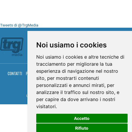
Tweets di @TrgMedia
Seguici su
Noi usiamo i cookies
Noi usiamo i cookies e altre tecniche di
tracciamento per migliorare la tua
esperienza di navigazione nel nostro
CONTATTI
PRIVACY
COOKIES
PALINSESTO
DIRETTA TV
DIRETTA RADIO
sito, per mostrarti contenuti
RGM HITRADIO
personalizzati e annunci mirati, per
© TRG Media 2005-2026
analizzare il traffico sul nostro sito, e
Umbria Televisioni s.r.l. - P.I.00496230541 -
www.trgmedia.it
- Powered by
FFZ
per capire da dove arrivano i nostri
visitatori.
Accetto
Rifiuto