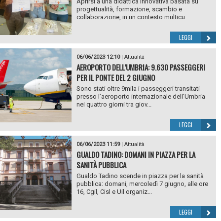
Aprirsi a una didattica innovativa basata su
progettualità, formazione, scambio e
collaborazione, in un contesto multicu...
LEGGI
06/06/2023 12:10
|
Attualità
AEROPORTO DELL’UMBRIA: 9.630 PASSEGGERI
PER IL PONTE DEL 2 GIUGNO
Sono stati oltre 9mila i passeggeri transitati
presso l’aeroporto internazionale dell’Umbria
nei quattro giorni tra giov...
LEGGI
06/06/2023 11:59
|
Attualità
GUALDO TADINO: DOMANI IN PIAZZA PER LA
SANITÀ PUBBLICA
Gualdo Tadino scende in piazza per la sanità
pubblica: domani, mercoledì 7 giugno, alle ore
16, Cgil, Cisl e Uil organiz...
LEGGI