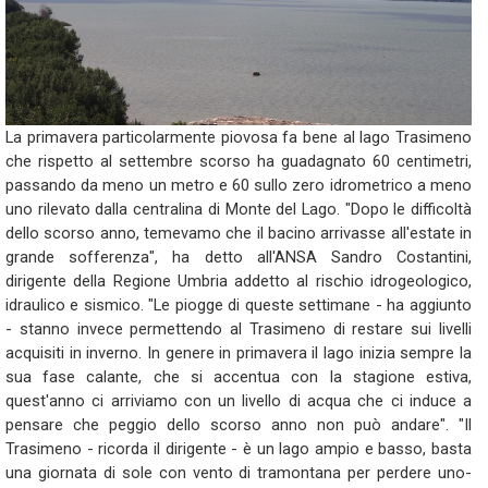
La
primavera
particolarmente
piovosa
fa
bene
al
lago
Trasimeno
che
rispetto
al
settembre
scorso
ha
guadagnato
60
centimetri,
passando
da
meno
un
metro
e
60
sullo
zero
idrometrico
a
meno
uno
rilevato
dalla
centralina
di
Monte
del
Lago.
"Dopo
le
difficoltà
dello
scorso
anno,
temevamo
che
il
bacino
arrivasse
all'estate
in
grande
sofferenza",
ha
detto
all'ANSA
Sandro
Costantini,
dirigente
della
Regione
Umbria
addetto
al
rischio
idrogeologico,
idraulico
e
sismico.
"Le
piogge
di
queste
settimane
-
ha
aggiunto
-
stanno
invece
permettendo
al
Trasimeno
di
restare
sui
livelli
acquisiti
in
inverno.
In
genere
in
primavera
il
lago
inizia
sempre
la
sua
fase
calante,
che
si
accentua
con
la
stagione
estiva,
quest'anno
ci
arriviamo
con
un
livello
di
acqua
che
ci
induce
a
pensare
che
peggio
dello
scorso
anno
non
può
andare".
"Il
Trasimeno
-
ricorda
il
dirigente
-
è
un
lago
ampio
e
basso,
basta
una
giornata
di
sole
con
vento
di
tramontana
per
perdere
uno-