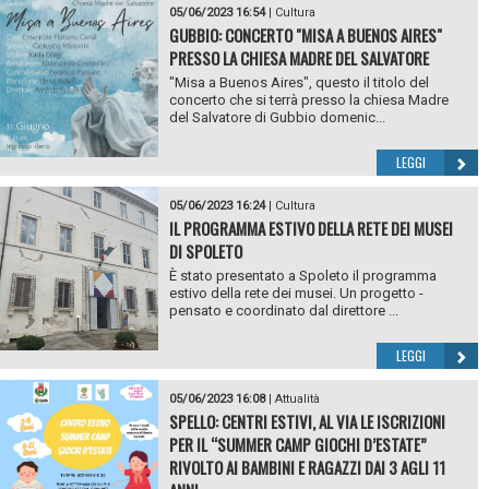
05/06/2023 16:54
|
Cultura
GUBBIO: CONCERTO "MISA A BUENOS AIRES"
PRESSO LA CHIESA MADRE DEL SALVATORE
"Misa a Buenos Aires", questo il titolo del
concerto che si terrà presso la chiesa Madre
del Salvatore di Gubbio domenic...
LEGGI
05/06/2023 16:24
|
Cultura
IL PROGRAMMA ESTIVO DELLA RETE DEI MUSEI
DI SPOLETO
È stato presentato a Spoleto il programma
estivo della rete dei musei. Un progetto -
pensato e coordinato dal direttore ...
LEGGI
05/06/2023 16:08
|
Attualità
SPELLO: CENTRI ESTIVI, AL VIA LE ISCRIZIONI
PER IL “SUMMER CAMP GIOCHI D’ESTATE”
RIVOLTO AI BAMBINI E RAGAZZI DAI 3 AGLI 11