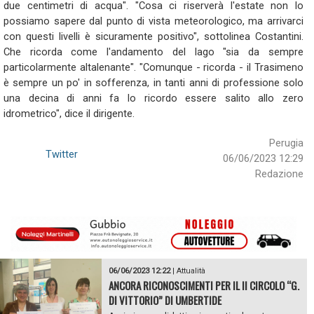
due
centimetri
di
acqua".
"Cosa
ci
riserverà
l'estate
non
lo
possiamo
sapere
dal
punto
di
vista
meteorologico,
ma
arrivarci
con
questi
livelli
è
sicuramente
positivo",
sottolinea
Costantini.
Che
ricorda
come
l'andamento
del
lago
"sia
da
sempre
particolarmente
altalenante".
"Comunque
-
ricorda
-
il
Trasimeno
è
sempre
un
po'
in
sofferenza,
in
tanti
anni
di
professione
solo
una
decina
di
anni
fa
lo
ricordo
essere
salito
allo
zero
idrometrico",
dice
il
dirigente.
Perugia
Twitter
06/06/2023 12:29
Redazione
06/06/2023 12:22
|
Attualità
ANCORA RICONOSCIMENTI PER IL II CIRCOLO “G.
DI VITTORIO” DI UMBERTIDE