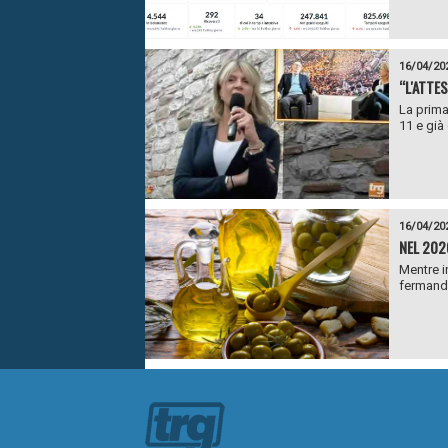
16/04/20
“L'ATTES
La prima
11 e già
16/04/20
NEL 202
Mentre i
fermando