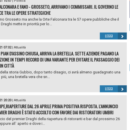
21 10:57
|
Politica
FALCONARA E FANO - GROSSETO, ARRIVANO I COMMISSARI. IL GOVERNO LE
CE TRA LE OPERE STRATEGICHE
ano Grosseto ma anche la Orte Falconara tra le 57 opere pubbliche che il
raghi mette in priorità per lo...
LEGGI
21 07:02
|
Attualità
 PIAN D'ASSINO CHIUSA, ARRIVA LA BRETELLA. SETTE AZIENDE PAGANO LA
IONE IN TEMPI RECORD DI UNA VARIANTE PER EVITARE IL PASSAGGIO DEI
IN CITTÀ
e della storia Gubbio, dopo tanto disagio, ci avrà almeno guadagnato una
 più, una bretella vera che sn...
LEGGI
21 20:20
|
Attualità
FIPE,RIAPERTURE DAL 26 APRILE PRIMA POSITIVA RISPOSTA. L'ANNUNCIO
MIER DRAGHI È STATO ACCOLTO CON FAVORE DAI RISTORATORI UMBRI
cio del premier Draghi della riapertura di ristoranti e bar dal prossimo 26
eppure all` aperto e dove i...