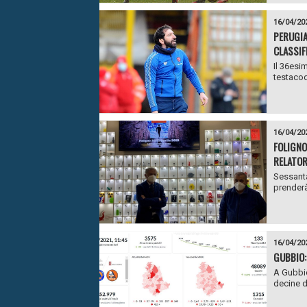
16/04/20
PERUGIA
CLASSIF
Il 36esim
testacod
16/04/20
FOLIGNO:
RELATOR
Sessanta
prenderà 
16/04/20
GUBBIO:
A Gubbio
decine di