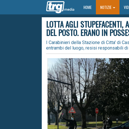
HOME
HOME
NOTIZIE
VI
LOTTA AGLI STUPEFACENTI, A
DEL POSTO. ERANO IN POSS
I Carabinieri della Stazione di Citta' di
entrambi del luogo, resisi responsabili d