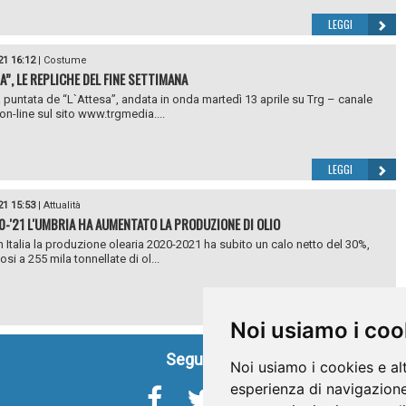
LEGGI
21 16:12
|
Costume
A”, LE REPLICHE DEL FINE SETTIMANA
 puntata de “L`Attesa”, andata in onda martedì 13 aprile su Trg – canale
 on-line sul sito www.trgmedia....
LEGGI
21 15:53
|
Attualità
0-'21 L'UMBRIA HA AUMENTATO LA PRODUZIONE DI OLIO
n Italia la produzione olearia 2020-2021 ha subito un calo netto del 30%,
si a 255 mila tonnellate di ol...
LEGGI
Noi usiamo i coo
Seguici su
Noi usiamo i cookies e al
esperienza di navigazione