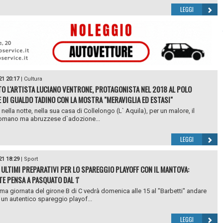
LEGGI
21 20:17
|
Cultura
O L'ARTISTA LUCIANO VENTRONE, PROTAGONISTA NEL 2018 AL POLO
 DI GUALDO TADINO CON LA MOSTRA "MERAVIGLIA ED ESTASI"
nella notte, nella sua casa di Collelongo (L` Aquila), per un malore, il
romano ma abruzzese d`adozione...
LEGGI
21 18:29
|
Sport
 ULTIMI PREPARATIVI PER LO SPAREGGIO PLAYOFF CON IL MANTOVA:
E PENSA A PASQUATO DAL 1'
ma giornata del girone B di C vedrà domenica alle 15 al "Barbetti" andare
 un autentico spareggio playof...
LEGGI