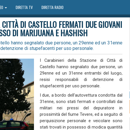
DEO
DIRETTA TV
DIRETTA RADIO
 CITTÀ DI CASTELLO FERMATI DUE GIOVANI
ESSO DI MARIJUANA E HASHISH
 Castello hanno segnalato due persone, un 29enne ed un 31enne
i detenzione di stupefacenti per uso personale.
I Carabinieri della Stazione di Città di
Castello hanno segnalato due persone, un
29enne ed un 31enne entrambi del luogo,
resisi responsabili di detenzione di
stupefacenti per uso personale.
I due, a bordo dell’autovettura condotta dal
31enne, sono stati fermati e controllati dai
militari nei pressi del depuratore in
prossimità del fiume Tevere, ed a seguito di
perquisizione personale e veicolare sono
stati trovati in possesso di modica quantità