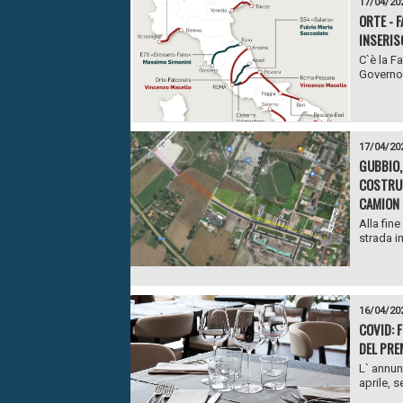
17/04/20
ORTE - 
INSERIS
C`è la F
Governo D
17/04/20
GUBBIO,
COSTRUZ
CAMION 
Alla fin
strada in
16/04/20
COVID: 
DEL PRE
L` annun
aprile, s