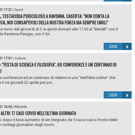
21 17:21
|
Sport
, TESTACODA PERICOLOSO A RAVENNA. CASERTA: "NON CONTA LA
ICA, NOI CONSAPEVOLI DELLA NOSTRA FORZA MA SEMPRE UMILI"
o turno del girone B di C si aprirà domani alle 17.30 al “Benelli” con il
a Ravenna-Perugia, con il Gri...
LEGGI
21 17:01
|
Cultura
 "FESTA DI SCIENZA E FILOSOFIA", 60 CONFERENZE E UN CENTINAIO DI
I
 conferenze ed un centinaio di relatori in una "staffetta online" che
il via giovedì 22 aprile per poi ...
LEGGI
21 16:42
|
Attualità
 ALTRI 17 CASI COVID NELL'ULTIMA GIORNATA
 dopo il lieve aumento di ieri (segnato da 5 nuovi casi a fronte delle
 contagi giornalieri degli scors...