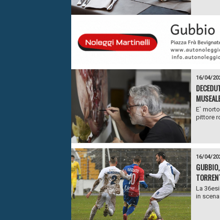
16/04/20
DECEDUT
MUSEALE
E` morto 
pittore 
16/04/20
GUBBIO,
TORRENT
La 36esi
in scena